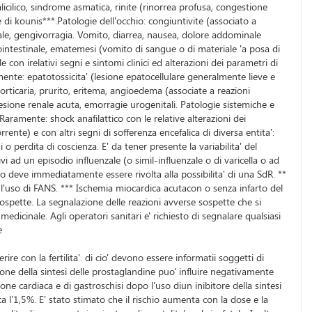
alicilico, sindrome asmatica, rinite (rinorrea profusa, congestione
me di kounis***.Patologie dell'occhio: congiuntivite (associato a
tinale, gengivorragia. Vomito, diarrea, nausea, dolore addominale
rointestinale, ematemesi (vomito di sangue o di materiale 'a posa di
con irelativi segni e sintomi clinici ed alterazioni dei parametri di
mente: epatotossicita' (lesione epatocellulare generalmente lieve e
rticaria, prurito, eritema, angioedema (associate a reazioni
 lesione renale acuta, emorragie urogenitali. Patologie sistemiche e
Raramente: shock anafilattico con le relative alterazioni dei
ente) e con altri segni di sofferenza encefalica di diversa entita':
 o perdita di coscienza. E' da tener presente la variabilita' del
 ad un episodio influenzale (o simil-influenzale o di varicella o ad
dico deve immediatamente essere rivolta alla possibilita' di una SdR. **
l'uso di FANS. *** Ischemia miocardica acutacon o senza infarto del
ospette. La segnalazione delle reazioni avverse sospette che si
icinale. Agli operatori sanitari e' richiesto di segnalare qualsiasi
e
rire con la fertilita'. di cio' devono essere informatii soggetti di
zione della sintesi delle prostaglandine puo' influire negativamente
ne cardiaca e di gastroschisi dopo l'uso diun inibitore della sintesi
a l'1,5%. E' stato stimato che il rischio aumenta con la dose e la