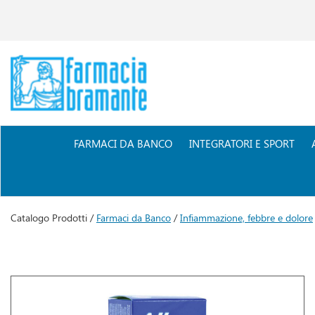
Passa
al
contenuto
principale
Farmacia
Bramante
FARMACI DA BANCO
INTEGRATORI E SPORT
Catalogo Prodotti /
Farmaci da Banco
/
Infiammazione, febbre e dolore