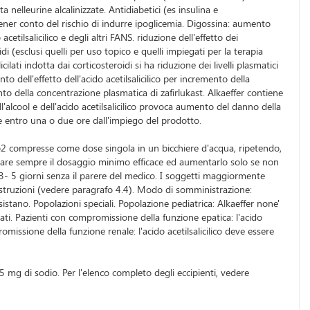
 nelleurine alcalinizzate. Antidiabetici (es insulina e
e tener conto del rischio di indurre ipoglicemia. Digossina: aumento
etilsalicilico e degli altri FANS. riduzione dell'effetto dei
di (esclusi quelli per uso topico e quelli impiegati per la terapia
ilati indotta dai corticosteroidi si ha riduzione dei livelli plasmatici
o dell'effetto dell'acido acetilsalicilico per incremento della
to della concentrazione plasmatica di zafirlukast. Alkaeffer contiene
'alcool e dell'acido acetilsalicilico provoca aumento del danno della
entro una o due ore dall'impiego del prodotto.
o2 compresse come dose singola in un bicchiere d'acqua, ripetendo,
izzare sempre il dosaggio minimo efficace ed aumentarlo solo se non
di 3- 5 giorni senza il parere del medico. I soggetti maggiormente
 istruzioni (vedere paragrafo 4.4). Modo di somministrazione:
istano. Popolazioni speciali. Popolazione pediatrica: Alkaeffer none'
ati. Pazienti con compromissione della funzione epatica: l'acido
issione della funzione renale: l'acido acetilsalicilico deve essere
45 mg di sodio. Per l'elenco completo degli eccipienti, vedere