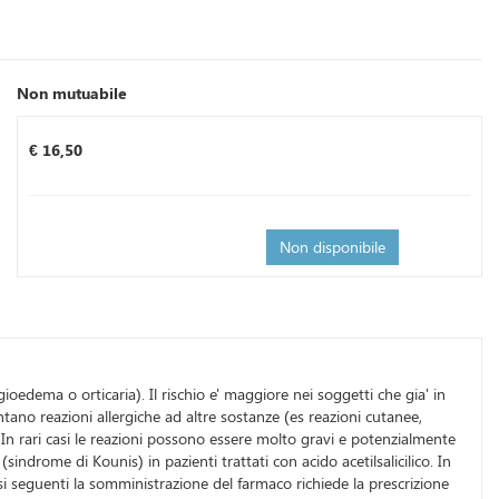
Non mutuabile
Prezzo
€ 16,50
Non disponibile
angioedema o orticaria). Il rischio e' maggiore nei soggetti che gia' in
tano reazioni allergiche ad altre sostanze (es reazioni cutanee,
. In rari casi le reazioni possono essere molto gravi e potenzialmente
sindrome di Kounis) in pazienti trattati con acido acetilsalicilico. In
si seguenti la somministrazione del farmaco richiede la prescrizione