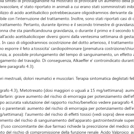
della sintesi di prostaglandine ha mostrato di provocare un aumento della pe
ascolare, e' stato riportato in animali a cui erano stati somministrati inibi
ilizzo di acido acetilsalicilico potrebbecausare oligoidramnios derivante d
bile con l'interruzione del trattamento. Inoltre, sono stati riportati casi d
 trattamento. Pertanto, durante ilprimo e il secondo trimestre di gravidanza
na donna che sta pianificandouna gravidanza, o durante il primo e il secondo
e all'acido acetilsalicilicoper diversi giorni dalla ventesima settimana di 
. In caso di oligoidramnios ocostrizione del dotto arterioso, il trattamento
ssono esporre il feto a:tossicita' cardiopolmonare (prematura costrizione/ch
idanza, a: possibile prolungamento del tempo di sanguinamento, un effetto 
gamento del travaglio. Di conseguenza, Alkaeffer e' controindicato durante 
dere paragrafo 4.3).
ri mestruali, dolori reumatici e muscolari. Terapia sintomatica deglistati fe
afo 4.3), Metotrexato (dosi maggiori o uguali a 15 mg/settimana): aumento d
 Warfarin: grave aumento del rischio di emorragia per potenziamento dell'e
o accurata valutazione del rapporto rischio/beneficio vedere paragrafo 4.
li o parenterali: aumento del rischio di emorragia per potenziamento dell'
 mg/settimana): l'aumento del rischio di effetti tossici (vedi sopra) deve e
ncremento del rischio di sanguinamento dell'apparato gastrointestinale superi
(l'uso concomitante dei due farmaci richiede la prescrizione del medico d
to del rischio di compromissione della funzione renale. Acido Valproico: aume