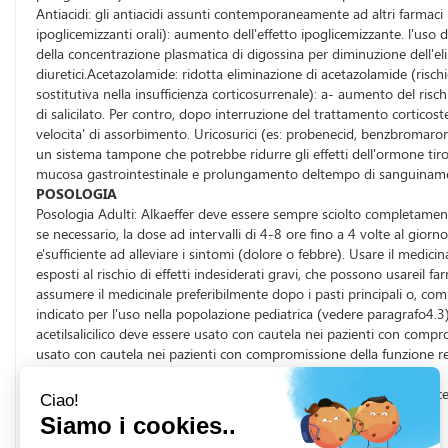
Antiacidi: gli antiacidi assunti contemporaneamente ad altri farmaci p
ipoglicemizzanti orali): aumento dell'effetto ipoglicemizzante. l'uso 
della concentrazione plasmatica di digossina per diminuzione dell'elimin
diuretici.Acetazolamide: ridotta eliminazione di acetazolamide (rischio 
sostitutiva nella insufficienza corticosurrenale): a- aumento del rischi
di salicilato. Per contro, dopo interruzione del trattamento corticoste
velocita' di assorbimento. Uricosurici (es: probenecid, benzbromarone
un sistema tampone che potrebbe ridurre gli effetti dell'ormone tiroi
mucosa gastrointestinale e prolungamento deltempo di sanguinamen
POSOLOGIA
Posologia Adulti: Alkaeffer deve essere sempre sciolto completamen
se necessario, la dose ad intervalli di 4-8 ore fino a 4 volte al gi
e'sufficiente ad alleviare i sintomi (dolore o febbre). Usare il medic
esposti al rischio di effetti indesiderati gravi, che possono usarei
assumere il medicinale preferibilmente dopo i pasti principali o, com
indicato per l'uso nella popolazione pediatrica (vedere paragrafo4.3)
acetilsalicilico deve essere usato con cautela nei pazienti con compr
usato con cautela nei pazienti con compromissione della funzione re
PRINCIPI ATTIVI
Ogni compressa allo stato secco contiene, principio attivo: acido ace
paragrafo 6.1.