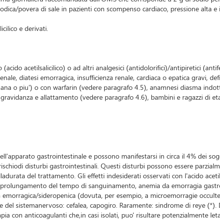
dica/povera di sale in pazienti con scompenso cardiaco, pressione alta e i
icilico e derivati.
vo (acido acetilsalicilico) o ad altri analgesici (antidolorifici)/antipiretici 
denale, diatesi emorragica, insufficienza renale, cardiaca o epatica gravi, d
o piu') o con warfarin (vedere paragrafo 4.5), anamnesi diasma indotta dal
 gravidanza e allattamento (vedere paragrafo 4.6), bambini e ragazzi di eta'
dell'apparato gastrointestinale e possono manifestarsi in circa il 4% dei so
rischiodi disturbi gastrointestinali. Questi disturbi possono essere parzi
ladurata del trattamento. Gli effetti indesiderati osservati con l'acido acet
o: prolungamento del tempo di sanguinamento, anemia da emorragia gastroin
morragica/sideropenica (dovuta, per esempio, a microemorragie occulte) con
ogie del sistemanervoso: cefalea, capogiro. Raramente: sindrome di reye (*
a con anticoagulanti che,in casi isolati, puo' risultare potenzialmente letal