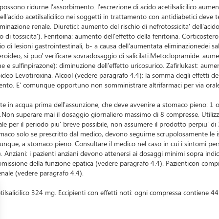
ossono ridurne l'assorbimento. l'escrezione di acido acetilsalicilico aumenta
dell'acido acetilsalicilico nei soggetti in trattamento con antidiabetici dev
azione renale. Diuretici: aumento del rischio di nefrotossicita' dell'acido ac
di tossicita'). Fenitoina: aumento dell'effetto della fenitoina. Corticosteroi
o di lesioni gastrointestinali, b- a causa dell'aumentata eliminazionedei salic
roideo, si puo' verificare sovradosaggio di salicilati.Metoclopramide: aument
 e sulfinpirazone): diminuzione dell'effetto uricosurico. Zafirlukast: aumen
deo Levotiroxina. Alcool (vedere paragrafo 4.4): la somma degli effetti dell
to. E' comunque opportuno non somministrare altrifarmaci per via orale 
te in acqua prima dell'assunzione, che deve avvenire a stomaco pieno: 1 
orno.Non superare mai il dosaggio giornaliero massimo di 8 compresse. Util
inale per il periodo piu' breve possibile, non assumere il prodotto perpiu' 
l farmaco solo se prescritto dal medico, devono seguirne scrupolosamente le
unque, a stomaco pieno. Consultare il medico nel caso in cui i sintomi pers
. Anziani: i pazienti anziani devono attenersi ai dosaggi minimi sopra indic
omissione della funzione epatica (vedere paragrafo 4.4). Pazienticon comprom
nale (vedere paragrafo 4.4).
tilsalicilico 324 mg. Eccipienti con effetti noti: ogni compressa contiene 4