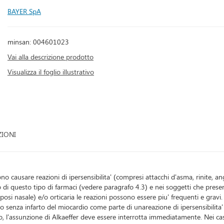
BAYER SpA
minsan: 004601023
Vai alla descrizione prodotto
Visualizza il foglio illustrativo
ZIONI
ossono causare reazioni di ipersensibilita' (compresi attacchi d'asma, rinite, 
 di questo tipo di farmaci (vedere paragrafo 4.3) e nei soggetti che presen
iposi nasale) e/o orticaria le reazioni possono essere piu' frequenti e gravi
 o senza infarto del miocardio come parte di unareazione di ipersensibilita' (
o, l'assunzione di Alkaeffer deve essere interrotta immediatamente. Nei ca