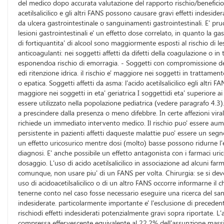
del medico dopo accurata valutazione del rapporto rischio/beneficio. S
acetilsalicilico e gli altri FANS possono causare gravi effetti indesi
da ulcera gastrointestinale o sanguinamenti gastrointestinali. E' pru
lesioni gastrointestinali e' un effetto dose correlato, in quanto la ga
di fortiquantita' di alcool sono maggiormente esposti al rischio di l
anticoagulanti: nei soggetti affetti da difetti della coagulazione o i
esponendoa rischio di emorragia. - Soggetti con compromissione della 
edi ritenzione idrica. il rischio e' maggiore nei soggetti in trattame
o epatica. Soggetti affetti da asma: l'acido acetilsalicilico egli altri
maggiore nei soggetti in eta' geriatrica I soggettidi eta' superiore
essere utilizzato nella popolazione pediatrica (vedere paragrafo 4.3). I
a prescindere dalla presenza o meno difebbre. In certe affezioni virali
richiede un immediato intervento medico. Il rischio puo' essere aume
persistente in pazienti affetti daqueste malattie puo' essere un segno
un effetto uricosurico mentre dosi (molto) basse possono ridurne l'es
diagnosi. E' anche possibile un effetto antagonista con i farmaci ur
dosaggio. L'uso di acido acetilsalicilico in associazione ad alcuni far
comunque, non usare piu' di un FANS per volta. Chirurgia: se si deve 
uso di acidoacetilsalicilico o di un altro FANS occorre informarne il c
tenerne conto nel caso fosse necessario eseguire una ricerca del san
indesiderate. particolarmente importante e' l'esclusione di precedenti
rischiodi effetti indesiderati potenzialmente gravi sopra riportate.
compressa effervescente equivalente al 22,2% dell'assunzione mass