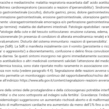
toraciche e mediastiniche: malattia respiratoria esacerbata dall' acido acetils
 distress cardiorespiratorio (associato a reazioni d'ipersensibilita'). Sindro
to gastrointestinale (occulto), disturbi gastrici, pirosi, dolore gastrointes
fiammazione gastrointestinale, erosione gastrointestinale, ulcerazione gast
mente: ulceragastrointestinale emorragica e/o perforazione gastrointestinale 
 termine): malattia dei diaframmi intestinali. Patologie epatobiliari: rara
atologie della cute e del tessuto sottocutaneo: eruzione cutanea, edema, o
a funzionerenale (in presenza di condizioni di alterata emodinamica renale) e
li,ematomi. Disturbi del sistema immunitario: reazioni di ipersensibilita'. 
ye (SdR). La SdR si manifesta inizialmente con il vomito (persistente o ricorr
ta' o aggressivita') a disorientamento, confusione o delirio finoa convulsioni
a diarrea. Se questi sintomi insorgono nei giorni immediatamente successivi
o acetilsalicilico o altri medicinali contenenti salicilati l'attenzione del me
dermica tossica, sono state riportate molto raramente in associazione con 
nza non nota (vedere paragrafo 4.4). Segnalazione delle reazioni avverse s
nto permette un monitoraggio continuo del rapportobeneficio/rischio del med
 all'indirizzo https://www.aifa.gov.it/content/segnalazioni-reazioni-avvers
itore della sintesi delle prostaglandine e della cicloossigenasi potrebbe interfe
lita' o che sono sottoposte ad indagini sulla fertilita'. Gravidanza: l'inibi
 epidemiologici suggeriscono un aumentato rischiodi aborto e di malformazio
ssoluto di malformazioni cardiache era aumentato da meno dell'1% fino a circ