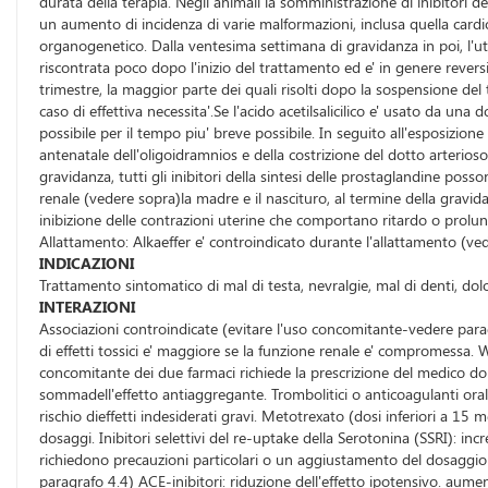
durata della terapia. Negli animali la somministrazione di inibitori 
un aumento di incidenza di varie malformazioni, inclusa quella cardiov
organogenetico. Dalla ventesima settimana di gravidanza in poi, l'ut
riscontrata poco dopo l'inizio del trattamento ed e' in genere reversi
trimestre, la maggior parte dei quali risolti dopo la sospensione del
caso di effettiva necessita'.Se l'acido acetilsalicilico e' usato da u
possibile per il tempo piu' breve possibile. In seguito all'esposizion
antenatale dell'oligoidramnios e della costrizione del dotto arterioso
gravidanza, tutti gli inibitori della sintesi delle prostaglandine po
renale (vedere sopra)la madre e il nascituro, al termine della grav
inibizione delle contrazioni uterine che comportano ritardo o prolun
Allattamento: Alkaeffer e' controindicato durante l'allattamento (ve
INDICAZIONI
Trattamento sintomatico di mal di testa, nevralgie, mal di denti, dolo
INTERAZIONI
Associazioni controindicate (evitare l'uso concomitante-vedere paragr
di effetti tossici e' maggiore se la funzione renale e' compromessa.
concomitante dei due farmaci richiede la prescrizione del medico dop
sommadell'effetto antiaggregante. Trombolitici o anticoagulanti ora
rischio dieffetti indesiderati gravi. Metotrexato (dosi inferiori a 15
dosaggi. Inibitori selettivi del re-uptake della Serotonina (SSRI): i
richiedono precauzioni particolari o un aggiustamento del dosaggio 
paragrafo 4.4) ACE-inibitori: riduzione dell'effetto ipotensivo. aumen