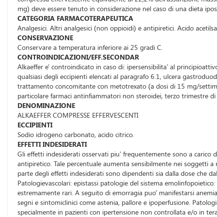
mg) deve essere tenuto in considerazione nel caso di una dieta iposo
CATEGORIA FARMACOTERAPEUTICA
Analgesici. Altri analgesici (non oppioidi) e antipiretici. Acido acetilsal
CONSERVAZIONE
Conservare a temperatura inferiore ai 25 gradi C.
CONTROINDICAZIONI/EFF.SECONDAR
Alkaeffer e' controindicato in caso di: ipersensibilita' al principioatti
qualsiasi degli eccipienti elencati al paragrafo 6.1, ulcera gastroduo
trattamento concomitante con metotrexato (a dosi di 15 mg/settimana 
particolare farmaci antinfiammatori non steroidei, terzo trimestre di
DENOMINAZIONE
ALKAEFFER COMPRESSE EFFERVESCENTI
ECCIPIENTI
Sodio idrogeno carbonato, acido citrico.
EFFETTI INDESIDERATI
Gli effetti indesiderati osservati piu' frequentemente sono a carico 
antipiretico. Tale percentuale aumenta sensibilmente nei soggetti a 
parte degli effetti indesiderati sono dipendenti sia dalla dose che dal
Patologievascolari: epistassi patologie del sistema emolinfopoietic
estremamente rari. A seguito di emorragia puo' manifestarsi anemia e
segni e sintomiclinici come astenia, pallore e ipoperfusione. Patol
specialmente in pazienti con ipertensione non controllata e/o in terapi