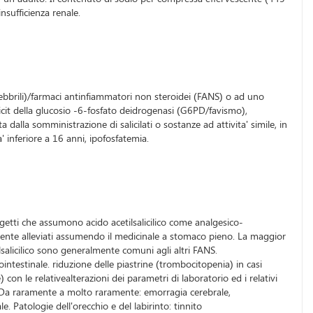
nsufficienza renale.
(antifebbrili)/farmaci antinfiammatori non steroidei (FANS) o ad uno
eficit della glucosio -6-fosfato deidrogenasi (G6PD/favismo),
la somministrazione di salicilati o sostanze ad attivita' simile, in
 inferiore a 16 anni, ipofosfatemia.
ggetti che assumono acido acetilsalicilico come analgesico-
almente alleviati assumendo il medicinale a stomaco pieno. La maggior
ilsalicilico sono generalmente comuni agli altri FANS.
testinale. riduzione delle piastrine (trombocitopenia) in casi
 le relativealterazioni dei parametri di laboratorio ed i relativi
). Da raramente a molto raramente: emorragia cerebrale,
e. Patologie dell'orecchio e del labirinto: tinnito