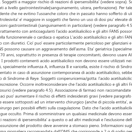
oggetti a maggior rischio di reazioni di ipersensibilita' (vedere sopra). Sog
derati a livello gastrointestinale(sanguinamento, ulcera, perforazione). Per 
dente che ne evitino l'usoanche coloro che in passato hanno sofferto di ulce
strolesivita' e' maggiore in soggetti che fanno un uso di dosi piu' elevate di
esioni gastrointestinali (sanguinamenti in particolare) (vedere paragrafo 4.
n trattamento con anticoagulanti l'acido acetilsalicilico e gli altri FANS po
funzionerenale o cardiaca o epatica L'acido acetilsalicilico e gli altri FA
nto con diuretici. Cio' puo' essere particolarmente pericoloso per glianzian
 FANS possono causare un aggravamento dell'asma. Eta' geriatrica (specialmente
 ai 70 anni, soprattutto in presenza di terapie concomitanti, devono usare 
 prodotti contenenti acido acetilsalicilico non devono essere utilizzati nei b
, specialmente influenza A, influenza B e varicella, esiste il rischio di Sin
ntato in caso di assunzione contemporanea di acido acetilsalicilico, sebbe
 di Sindrome di Reye. Soggetti coniperuricemia/gotta: l'acido acetilsalicilico
crezione. Occorre inoltreconsiderare che l'acido acetilsalicilico e gli alt
icosurici (vedere paragrafo 4.5). Associazione di farmaci non raccomandat
maci puo' aumentare il rischio di effetti indesiderati gravi (vedere paragrafo
essere sottoposti ad un intervento chirurgico (anche di piccola entita', ad
hirurgo peri possibili effetti sulla coagulazione. Dato che l'acido acetilsal
gue occulto. Prima di somministrare un qualsiasi medicinale devono essere 
 reazioni di ipersensibilita' a questo o ad altri medicinali e l'esclusione de
 L'assunzione del prodotto deve avvenire a stomaco pieno. Informazioni sug
ima giornaliera raccomandata dall'OMS che corrisponde a 2 g di sodio per