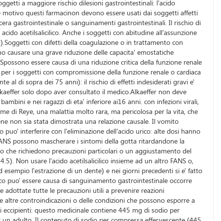
getti a maggiore rischio dilesioni gastrointestinali: l'acido
tale motivo questi farmacinon devono essere usati dai soggetti affetti
ra gastrointestinale o sanguinamenti gastrointestinali. Il rischio di
 acido acetilsalicilico. Anche i soggetti con abitudine all'assunzione
5).Soggetti con difetti della coagulazione o in trattamento con
ssono causare una grave riduzione delle capacita' emostatiche
NSpossono essere causa di una riduzione critica della funzione renale
i e per i soggetti con compromissione della funzione renale o cardiaca
 al di sopra dei 75 anni): il rischio di effetti indesiderati gravi e'
Alkaeffer solo dopo aver consultato il medico.Alkaeffer non deve
ambini e nei ragazzi di eta' inferiore ai16 anni. con infezioni virali,
drome di Reye, una malattia molto rara, ma pericolosa per la vita, che
ne non sia stata dimostrata una relazione causale. Il vomito
 puo' interferire con l'eliminazione dell'acido urico: alte dosi hanno
ri FANS possono mascherare i sintomi della gotta ritardandone la
e o che richiedono precauzioni particolari o un aggiustamento del
 4.5). Non usare l'acido acetilsalicilico insieme ad un altro FANS o,
 esempio l'estrazione di un dente) e nei giorni precedenti si e' fatto
icilico puo' essere causa di sanguinamento gastrointestinale occorre
adottate tutte le precauzioni utili a prevenire reazioni
lle altre controindicazioni o delle condizioni che possono esporre a
li eccipienti: questo medicinale contiene 445 mg di sodio per
 un adulto. Il contenuto di sodio per compressa effervescente (445