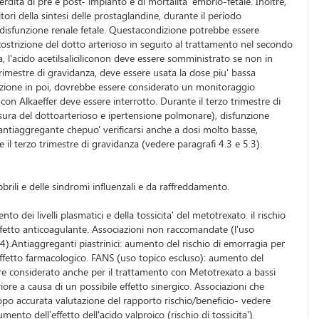
rdita di pre e post- impianto e di mortalita' embrio-fetale. Inoltre,
tori della sintesi delle prostaglandine, durante il periodo
a disfunzione renale fetale. Questacondizione potrebbe essere
i costrizione del dotto arterioso in seguito al trattamento nel secondo
, l'acido acetilsaliciliconon deve essere somministrato se non in
 trimestre di gravidanza, deve essere usata la dose piu' bassa
gestazione in poi, dovrebbe essere considerato un monitoraggio
 con Alkaeffer deve essere interrotto. Durante il terzo trimestre di
iusura del dottoarterioso e ipertensione polmonare), disfunzione
antiaggregante chepuo' verificarsi anche a dosi molto basse,
il terzo trimestre di gravidanza (vedere paragrafi 4.3 e 5.3).
bbrili e delle sindromi influenzali e da raffreddamento.
ei livelli plasmatici e della tossicita' del metotrexato. il rischio
ffetto anticoagulante. Associazioni non raccomandate (l'uso
4).Antiaggreganti piastrinici: aumento del rischio di emorragia per
effetto farmacologico. FANS (uso topico escluso): aumento del
ssere considerato anche per il trattamento con Metotrexato a bassi
ore a causa di un possibile effetto sinergico. Associazioni che
opo accurata valutazione del rapporto rischio/beneficio- vedere
nto dell'effetto dell'acido valproico (rischio di tossicita').