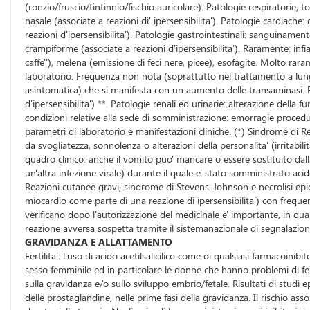
(ronzio/fruscio/tintinnio/fischio auricolare). Patologie respiratorie, 
nasale (associate a reazioni di' ipersensibilita'). Patologie cardiache:
reazioni d'ipersensibilita'). Patologie gastrointestinali: sanguinamen
crampiforme (associate a reazioni d'ipersensibilita'). Raramente: in
caffe''), melena (emissione di feci nere, picee), esofagite. Molto rara
laboratorio. Frequenza non nota (soprattutto nel trattamento a lungo
asintomatica) che si manifesta con un aumento delle transaminasi. P
d'ipersensibilita') **. Patologie renali ed urinarie: alterazione dell
condizioni relative alla sede di somministrazione: emorragie procedura
parametri di laboratorio e manifestazioni cliniche. (*) Sindrome di Re
da svogliatezza, sonnolenza o alterazioni della personalita' (irritabili
quadro clinico: anche il vomito puo' mancare o essere sostituito dall
un'altra infezione virale) durante il quale e' stato somministrato acid
Reazioni cutanee gravi, sindrome di Stevens-Johnson e necrolisi epi
miocardio come parte di una reazione di ipersensibilita') con freque
verificano dopo l'autorizzazione del medicinale e' importante, in qua
reazione avversa sospetta tramite il sistemanazionale di segnalazione
GRAVIDANZA E ALLATTAMENTO
Fertilita': l'uso di acido acetilsalicilico come di qualsiasi farmacoinib
sesso femminile ed in particolare le donne che hanno problemi di ferti
sulla gravidanza e/o sullo sviluppo embrio/fetale. Risultati di studi
delle prostaglandine, nelle prime fasi della gravidanza. Il rischio a