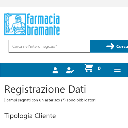
Passa
al
contenuto
Farmacia
principale
Bramante
Cerca
Cerca
Prodotto
prodotti
0
inseriti
Registrazione Dati
I campi segnati con un asterisco (*) sono obbligatori
Tipologia Cliente