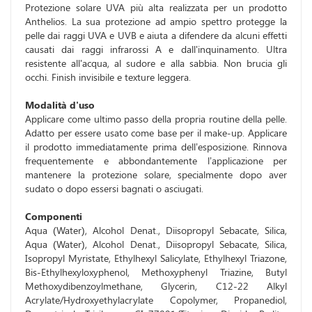
Protezione solare UVA più alta realizzata per un prodotto
Anthelios. La sua protezione ad ampio spettro protegge la
pelle dai raggi UVA e UVB e aiuta a difendere da alcuni effetti
causati dai raggi infrarossi A e dall'inquinamento. Ultra
resistente all'acqua, al sudore e alla sabbia. Non brucia gli
occhi. Finish invisibile e texture leggera.
Modalità d'uso
Applicare come ultimo passo della propria routine della pelle.
Adatto per essere usato come base per il make-up. Applicare
il prodotto immediatamente prima dell’esposizione. Rinnova
frequentemente e abbondantemente l’applicazione per
mantenere la protezione solare, specialmente dopo aver
sudato o dopo essersi bagnati o asciugati.
Componenti
Aqua (Water), Alcohol Denat., Diisopropyl Sebacate, Silica,
Aqua (Water), Alcohol Denat., Diisopropyl Sebacate, Silica,
Isopropyl Myristate, Ethylhexyl Salicylate, Ethylhexyl Triazone,
Bis-Ethylhexyloxyphenol, Methoxyphenyl Triazine, Butyl
Methoxydibenzoylmethane, Glycerin, C12-22 Alkyl
Acrylate/Hydroxyethylacrylate Copolymer, Propanediol,