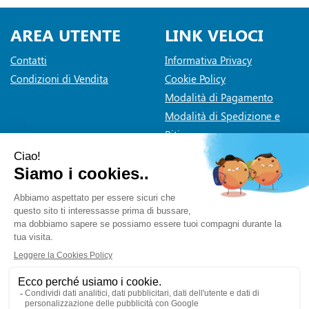
AREA UTENTE
LINK VELOCI
Contatti
Informativa Privacy
Condizioni di Vendita
Cookie Policy
Modalità di Pagamento
Modalità di Spedizione e
Ritiro
Dichiarazione di accessibilità
Farmaceutica Bramante
- via Pacini 30 20131 Milano (Milano)
info@farmaciabramante.it
|
Tel.: 022663818
| P.Iva:
01032620153 | Numero R.E.A.:
Powered by
Prenofa
Web Design
Fulcri srl