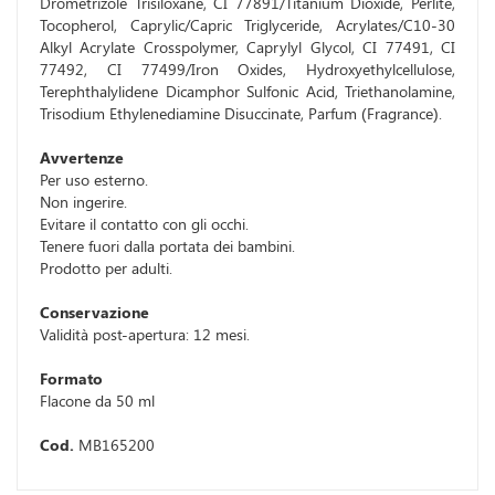
Drometrizole Trisiloxane, CI 77891/Titanium Dioxide, Perlite,
Tocopherol, Caprylic/Capric Triglyceride, Acrylates/C10-30
Alkyl Acrylate Crosspolymer, Caprylyl Glycol, CI 77491, CI
77492, CI 77499/Iron Oxides, Hydroxyethylcellulose,
Terephthalylidene Dicamphor Sulfonic Acid, Triethanolamine,
Trisodium Ethylenediamine Disuccinate, Parfum (Fragrance).
Avvertenze
Per uso esterno.
Non ingerire.
Evitare il contatto con gli occhi.
Tenere fuori dalla portata dei bambini.
Prodotto per adulti.
Conservazione
Validità post-apertura: 12 mesi.
Formato
Flacone da 50 ml
Cod.
MB165200