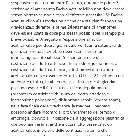
sospensione del trattamento. Pertanto, durante le prime 24
settimane di amenorrea l'acido acetilsalicilico non deve essere
somministrato se nonin caso di effettiva necessita'. Se l'acido
acetilsalicilico e' usatoda una donna che sta pianificando una
gravidanza,o durante le prime 24settimane di amenorrea
deve essere usata la dose piu' bassa possibileper il tempo piu'
breve possibile. A seguito all'esposizione all'acido
acetilsalicilico per diversi giorni dalla ventesima settimana di
gestazione in poi, dovrebbe essere considerato un
monitoraggio antenataledell'oligoidramnios e della
costrizione del dotto arterioso. In casodi oligoidramnios o
costrizione del dotto arterioso, il trattamento con acido
acetilsalicilico deve essere interrotto. Oltre la 24. settimana di
amenorrea, tutti gli inibitori della sintesi di prostaglandine
possono esporre il feto a: tossicita' cardiopolmonare
(prematura costrizione/chiusura del dotto arterioso e
ipertensione polmonare); disfunzione renale (vedere sopra);
nella fase finale della gravidanza, la madree il neonato
possono andare incontro a: prolungamento del tempo di
emorragia, dovuto all'inibizione della aggregazione piastrinica
che puo'manifestarsi anche a dosi molto basse di acido
acetilsalicilico; inibizione delle contrazioni uterine che