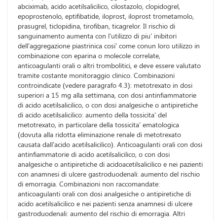
abciximab, acido acetilsalicilico, cilostazolo, clopidogrel,
epoprostenolo, eptifibatide, iloprost, iloprost trometamolo,
prasugrel, ticlopidina, tirofiban, ticagrelor. Il rischio di
sanguinamento aumenta con l'utilizzo di piu' inibitori
dell'aggregazione piastrinica cosi' come conun loro utilizzo in
combinazione con eparina o molecole correlate,
anticoagulanti orali o altri trombolitici, e deve essere valutato
tramite costante monitoraggio clinico. Combinazioni
controindicate (vedere paragrafo 4.3): metotrexato in dosi
superiori a 15 mg alla settimana, con dosi antinfiammatorie
di acido acetilsalicilico, o con dosi analgesiche o antipiretiche
di acido acetilsalicilico: aumento della tossicita' del
metotrexato, in particolare della tossicita' ematologica
(dovuta alla ridotta eliminazione renale di metotrexato
causata dall'acido acetilsalicilico). Anticoagulanti orali con dosi
antinfiammatorie di acido acetilsalicilico, o con dosi
analgesiche o antipiretiche di acidoacetilsalicilico e nei pazienti
con anamnesi di ulcere gastroduodenali: aumento del rischio
di emorragia. Combinazioni non raccomandate:
anticoagulanti orali con dosi analgesiche o antipiretiche di
acido acetilsalicilico e nei pazienti senza anamnesi di ulcere
gastroduodenali: aumento del rischio di emorragia. Altri