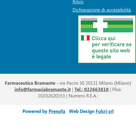
Ritiro
Dichiarazione di accessibilità
Farmaceutica Bramante
- via Pacini 30 20131 Milano (Milano)
info@farmaciabramante.it
|
Tel.: 022663818
| P.Iva:
01032620153 | Numero R.E.A.:
Powered by
Prenofa
Web Design
Fulcri srl