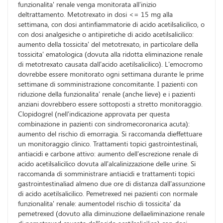
funzionalita' renale venga monitorata all'inizio
deltrattamento. Metotrexato in dosi <= 15 mg alla
settimana, con dosi antinfiammatorie di acido acetilsalicilico, o
con dosi analgesiche o antipiretiche di acido acetilsalicilico:
aumento della tossicita' del metotrexato, in particolare della
tossicita' ematologica (dovuta alla ridotta eliminazione renale
di metotrexato causata dall'acido acetilsalicilico). L'emocromo
dovrebbe essere monitorato ogni settimana durante le prime
settimane di somministrazione concomitante. I pazienti con
riduzione della funzionalita' renale (anche lieve) e i pazienti
anziani dovrebbero essere sottoposti a stretto monitoraggio.
Clopidogrel (nell'indicazione approvata per questa
combinazione in pazienti con sindromecoronarica acuta):
aumento del rischio di emorragia. Si raccomanda dieffettuare
un monitoraggio clinico. Trattamenti topici gastrointestinali,
antiacidi e carbone attivo: aumento dell'escrezione renale di
acido acetilsalicilico dovuta all'alcalinizzazione delle urine. Si
raccomanda di somministrare antiacidi e trattamenti topici
gastrointestinaliad almeno due ore di distanza dall'assunzione
di acido acetilsalicilico. Pemetrexed nei pazienti con normale
funzionalita' renale: aumentodel rischio di tossicita' da
pemetrexed (dovuto alla diminuzione dellaeliminazione renale