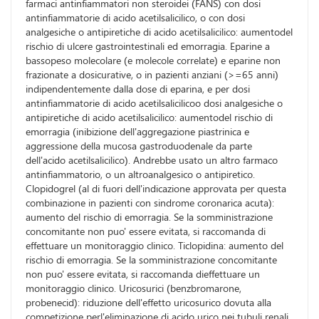
farmaci antinfiammatori non steroidei (FANS) con dosi
antinfiammatorie di acido acetilsalicilico, o con dosi
analgesiche o antipiretiche di acido acetilsalicilico: aumentodel
rischio di ulcere gastrointestinali ed emorragia. Eparine a
bassopeso molecolare (e molecole correlate) e eparine non
frazionate a dosicurative, o in pazienti anziani (>=65 anni)
indipendentemente dalla dose di eparina, e per dosi
antinfiammatorie di acido acetilsalicilicoo dosi analgesiche o
antipiretiche di acido acetilsalicilico: aumentodel rischio di
emorragia (inibizione dell'aggregazione piastrinica e
aggressione della mucosa gastroduodenale da parte
dell'acido acetilsalicilico). Andrebbe usato un altro farmaco
antinfiammatorio, o un altroanalgesico o antipiretico.
Clopidogrel (al di fuori dell'indicazione approvata per questa
combinazione in pazienti con sindrome coronarica acuta):
aumento del rischio di emorragia. Se la somministrazione
concomitante non puo' essere evitata, si raccomanda di
effettuare un monitoraggio clinico. Ticlopidina: aumento del
rischio di emorragia. Se la somministrazione concomitante
non puo' essere evitata, si raccomanda dieffettuare un
monitoraggio clinico. Uricosurici (benzbromarone,
probenecid): riduzione dell'effetto uricosurico dovuta alla
competizione perl'eliminazione di acido urico nei tubuli renali.