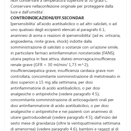
Non conservare a temperatura superiore ai 30 gradi C.
Conservare nellaconfezione originale per proteggere dalla
luce e dall'umidita'.
CONTROINDICAZIONI/EFF.SECONDAR
Ipersensibilita' all'acido acetilsalicilico o ad altri salicilati, o ad
uno qualsiasi degli eccipienti elencati al paragrafo 6.1;
anamnesi di asma o reazioni di ipersensibilita' (ad es. orticaria,
angioedema, rinite grave, shock) indotte dalla
somministrazione di salicilati o sostanze con un'azione simile,
in particolare farmaci antinfiammatori nonsteroidei (FANS);
ulcera peptica in fase attiva; diatesi emorragica;insufficienza
renale grave (GFR < 30 ml/min/ 1,73 m^2);
insufficienzaepatica grave; insufficienza cardiaca grave non
controllata; concomitante somministrazione di metotrexato in
dosi superiori a 15 mg alla settimana, per dosi
antinfiammatorie di acido acetilsalicilico, o per dosi
analgesiche o antipiretiche (vedere paragrafo 4.5);
concomitante somministrazione di anticoagulanti orali per
dosi antinfiammatorie di acido acetilsalicilico, o per dosi
analgesiche o antipiretiche e nei pazienti con anamnesi di
ulcere gastroduodenali (vedere paragrafo 4.5); dall'inizio del
sesto mese di gravidanza (oltre la ventiquattresima settimana
di amenorrea) (vedere paragrafo 4.6); bambini e ragazzi al di