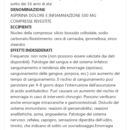
sotto dei 16 anni di eta'.
DENOMINAZIONE
ASPIRINA DOLORE E INFIAMMAZIONE 500 MG
COMPRESSE RIVESTITE
ECCIPIENTI
Nucleo della compressa: silicio biossido colloidale, sodio
carbonato.Rivestimento: cera di carnauba, ipromellosa, zinco
stearato.
EFFETTI INDESIDERATI
Frequenze: non note (non possono essere valutate dai dati
disponibili). Patologie del sangue e del sistema linfatico:
sanguinamento e tendenza alle emorragie (epistassi,
sanguinamento delle gengive, porpora, ecc.) con aumento del
tempo di sanguinamento. Il rischio di sanguinamento puo'
persistere per 4-8 giorni dopo l'interruzione dell'assunzione
di acido acetilsalicilico. Puo' causare un aumento del rischio di
emorragia in caso di interventi chirurgici. Possono verificarsi
anche emorragie intracraniche e gastrointestinali. Disturbi del
sistema immunitario: reazioni di ipersensibilita', reazioni
anafilattiche, asma, angioedema. Patologie del sistema
nervoso: cefalea, capogiro, sensazione diperdita dell'udito,
tinnito, che indicano di solito un sovradosaggio.Emorragia