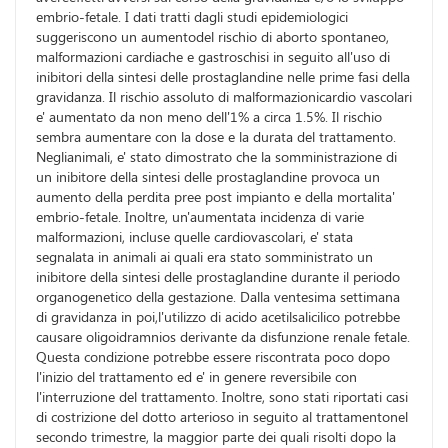
embrio-fetale. I dati tratti dagli studi epidemiologici
suggeriscono un aumentodel rischio di aborto spontaneo,
malformazioni cardiache e gastroschisi in seguito all'uso di
inibitori della sintesi delle prostaglandine nelle prime fasi della
gravidanza. Il rischio assoluto di malformazionicardio vascolari
e' aumentato da non meno dell'1% a circa 1.5%. Il rischio
sembra aumentare con la dose e la durata del trattamento.
Neglianimali, e' stato dimostrato che la somministrazione di
un inibitore della sintesi delle prostaglandine provoca un
aumento della perdita pree post impianto e della mortalita'
embrio-fetale. Inoltre, un'aumentata incidenza di varie
malformazioni, incluse quelle cardiovascolari, e' stata
segnalata in animali ai quali era stato somministrato un
inibitore della sintesi delle prostaglandine durante il periodo
organogenetico della gestazione. Dalla ventesima settimana
di gravidanza in poi,l'utilizzo di acido acetilsalicilico potrebbe
causare oligoidramnios derivante da disfunzione renale fetale.
Questa condizione potrebbe essere riscontrata poco dopo
l'inizio del trattamento ed e' in genere reversibile con
l'interruzione del trattamento. Inoltre, sono stati riportati casi
di costrizione del dotto arterioso in seguito al trattamentonel
secondo trimestre, la maggior parte dei quali risolti dopo la