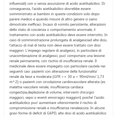
influenzali) con o senza assunzione di acido acetilsalicilico. Di
conseguenza, l'acido acetilsalicilico dovrebbe essere
somministrato ai bambini in queste condizioni solo dopo
parere medico e quando misure di altro genere si siano
dimostrate inefficaci. Incaso di vomito persistente, alterazioni
dello stato di coscienza o comportamento anormale, il
trattamento con acido acetilsalicilico deve essere interrotto. In
caso di somministrazione prolungata di analgesiciad alte dosi,
l'attacco di mal di testa non deve essere trattato con dosi
maggiori. L'impiego regolare di analgesici, in particolare di
unacombinazione di analgesici, puo' comportare una lesione
renale permanente, con rischio di insufficienza renale. Il
medicinale deve essere impiegato con particolare cautela nei
seguenti casi: pazienti con alterazione della funzionalita'
renale da lieve a moderata (GFR >= 30 a < 90ml/min/ 1,73
m^2) o pazienti con circolazione cardiovascolare alterata (es.
malattia vascolare renale, insufficienza cardiaca
congestizia,deplezione di volume, interventi chirurgici
maggiori, sepsi o eventi emorragici maggiori) poiche' l'acido
acetilsalicilico puo' aumentare ulteriormente il rischio di
compromissione renale e insufficienza renaleacuta. In alcune
gravi forme di deficit di G6PD, alte dosi di acido acetilsalicilico