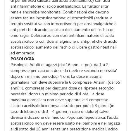
di pemetrexed causata dall'acido acetilsalicilico) con dosi
antinfiammatorie di acido acetilsalicilico. La funzionalita'
renale andrebbe monitorata. Combinazioni che devono
essere tenute inconsiderazione: glucocorticoidi (esclusa la
terapia sostitutiva con idrocortisone) per dosi analgesiche e
antipiretiche di acido acetilsalicilico: aumento del rischio di
emorragia. Deferasirox: con dosi antinfiammatorie di acido
acetilsalicilico, o con dosi analgesiche o antipiretiche di acido
acetilsalicilico: aumento del rischio di ulcere gastrointestinali
ed emorragia.
POSOLOGIA
Posologia. Adulti e ragazzi (dai 16 anni in poi): da 1 a 2
compresse per ciascuna dose da ripetere secondo necessita'
dopo un minimo periododi 4 ore. La dose massima
giornaliera non deve superare le 6 compresse. Anziani (dai 65
anni): 1 compressa per ciascuna dose da ripetere secondo
necessita' dopo un minimo periodo di 4 ore. La dose
massima giornaliera non deve superare le 4 compresse.
L'acido acetilsalicilico nonva assunto per piu' di 3 giorni (in
caso di febbre) o di 3 - 4 giorni(in caso di dolore) salvo
diversa indicazione del medico. Popolazionepediatrica: l'acido
acetilsalicilico non deve essere usato nei bambini e nei ragazzi
al di sotto dei 16 anni senza una prescrizione medica.L'acido