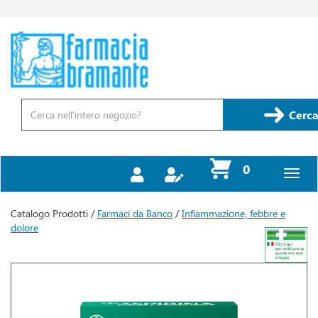
Passa
al
contenuto
Farmacia
principale
Bramante
Cerca
Prodotto
Cerca
prodotti
0
inseriti
Catalogo Prodotti /
Farmaci da Banco
/
Infiammazione, febbre e
dolore