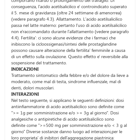
comportano ritardo o prolungamento del travaglio. Di
conseguenza, l'acido acetilsalicilico e' controindicato superato
il 5. mese di gravidanza (oltre 24 settimane di amenorrea)
(vedere paragrafo 4.3). Allattamento. L'acido acetilsalicilico
passa nel latte materno: pertanto l'uso di acido acetilsalicilico
non e'raccomandato durante l'allattamento (vedere paragrafo
4.4). Fertilita': ci sono alcune evidenze che i farmaci che
inibiscono la cicloossigenasi/sintesi delle prostaglandine
possono causare alterazione della fertilita' femminile a causa
di un effetto sulla ovulazione. Questo effetto e' reversibile alla
sospensione del trattamento.
INDICAZIONI
Trattamento sintomatico della febbre e/o del dolore da lieve a
moderato, come mal di testa, sindrome influenzale, mal di
denti, dolori muscolari.
INTERAZIONI
Nel testo seguente, si applicano le seguenti definizioni: dosi
antiinfiammatorie di acido acetilsalicilico sono definite come
">= 1g per somministrazione e/o >= 3g al giorno". Dosi
analgesiche o antipiretiche di acido acetilsalicilico sono
definite come ">=500 mg per somministrazione e/o < 3 g al
giorno" Diverse sostanze danno luogo ad interazioni,per le
loro proprieta' di inibitori dell'aggregazione piastrinica: