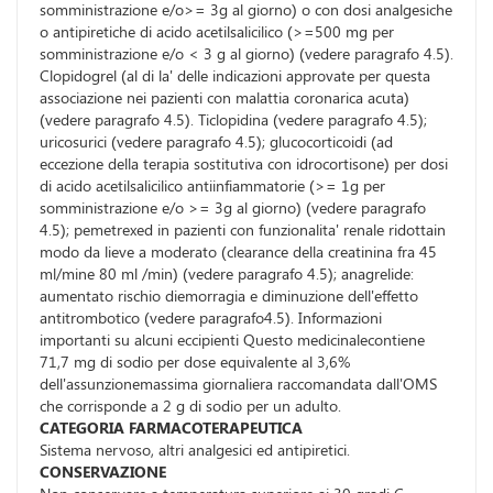
somministrazione e/o>= 3g al giorno) o con dosi analgesiche
o antipiretiche di acido acetilsalicilico (>=500 mg per
somministrazione e/o < 3 g al giorno) (vedere paragrafo 4.5).
Clopidogrel (al di la' delle indicazioni approvate per questa
associazione nei pazienti con malattia coronarica acuta)
(vedere paragrafo 4.5). Ticlopidina (vedere paragrafo 4.5);
uricosurici (vedere paragrafo 4.5); glucocorticoidi (ad
eccezione della terapia sostitutiva con idrocortisone) per dosi
di acido acetilsalicilico antiinfiammatorie (>= 1g per
somministrazione e/o >= 3g al giorno) (vedere paragrafo
4.5); pemetrexed in pazienti con funzionalita' renale ridottain
modo da lieve a moderato (clearance della creatinina fra 45
ml/mine 80 ml /min) (vedere paragrafo 4.5); anagrelide:
aumentato rischio diemorragia e diminuzione dell'effetto
antitrombotico (vedere paragrafo4.5). Informazioni
importanti su alcuni eccipienti Questo medicinalecontiene
71,7 mg di sodio per dose equivalente al 3,6%
dell'assunzionemassima giornaliera raccomandata dall'OMS
che corrisponde a 2 g di sodio per un adulto.
CATEGORIA FARMACOTERAPEUTICA
Sistema nervoso, altri analgesici ed antipiretici.
CONSERVAZIONE