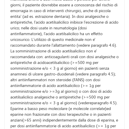
giorni, il paziente dovrebbe essere a conoscenza del rischio di
emorragia in caso di interventi chirurgici, anche di piccola
entita' (ad es. estrazione dentaria). In dosi analgesiche o
antipiretiche, l'acido acetilsalicilico inibisce l'escrezione di acido
urico; nelle dosi usate in reumatologia (dosi
antinfiammatorie), l'acido acetilsalicilico ha un effetto
uricosurico. L'utilizzo di questo medicinale non e'
raccomandato durante l'allattamento (vedere paragrafo 4.6).
La somministrazione di acido acetilsalicilico non e'
raccomandata con: anticoagulanti orali con dosi analgesiche o
antipiretiche di acidoacetilsalicilico (>=500 mg per
somministrazione e/o < 3 g al giorno) ein pazienti senza
anamnesi di ulcere gastro-duodenali (vedere paragrafo 4.5);
altri antiinfiammatori non steroidei (FANS) con dosi
antiinfiammatorie di acido acetilsalicilico (>= 1g per
somministrazione e/o >=3g al giorno) o con dosi di acido
acetilsalicilico analgesiche o antipiretiche (>=500 mg per
somministrazione e/o < 3 g al giorno) (vedereparagrafo 4.5).
Eparine a basso peso molecolare (e molecole correlate)ed
eparine non frazionate con dosi terapeutiche o in pazienti
anziani(>65 anni) indipendentemente dalla dose di eparina, e
per dosi antiinfiammatorie di acido acetilsalicilico (>= 1g per