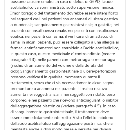
possono causare emolisi. In caso di deficit di G6PD, l'acido
acetilsalicilico va somministrato sotto supervisione medica.
Ilmonitoraggio del trattamento dovrebbe essere intensificato
nei seguenti casi: nei pazienti con anamnesi di ulcera gastrica
o duodenale, sanguinamento gastrointestinale, o gastrite; nei
pazienti con insufficienza renale; nei pazienti con insufficienza
epatica; nei pazienti con asma: il verificarsi di un attacco di
asma, in alcuni pazienti, puo' essere collegato a una allergia ai
farmaci antinfiammatori non steroideio all'acido acetilsalicilico;
in questo caso, questo medicinale e' controindicato (vedere
paragrafo 4.3); nelle pazienti con metrorragia o menorragia
(rischio di un aumento del volume e della durata del
ciclo).Sanguinamento gastrointestinale o ulcere/perforazioni
possono verificarsi in qualsiasi momento durante il
trattamento, senza che ci sia necessariamente alcun segno
premonitore o anamnesi nel paziente. Il rischio relativo
aumenta nei soggetti anziani, nei soggetti con ridotto peso
corporeo, e nei pazienti che ricevono anticoagulanti o inibitori
dell'aggregazione piastrinica (vedere paragrafo 4.5). In caso
di sanguinamento gastrointestinale, il trattamento deve
essere immediatamente interrotto. Visto l'effetto inibitorio
dell'acido acetilsalicilico sull'aggregazione piastrinica, che si
manifesta anche a dosi molto basse e persiste per diversi