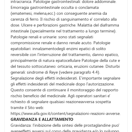
intracranica. Patologie gastrointestinali: dolore addominale.
Emorragia gastrointestinale occulta o conclamata
(ematemesi, melena,ecc.) con conseguente anemia da
carenza di ferro. Il rischio di sanguinamento e' correlato alla
dose. Ulcere e perforazioni gastriche. Malattia del diaframma
intestinale (specialmente nel trattamento a lungo termine).
Patologie renali e urinarie: sono stati segnalati
compromissione renale e danno renale acuto. Patologie
epatobiliari: innalzamentodegli enzimi epatici di solito
reversibile con l'interruzione del trattamento, danno epatico,
principalmente di natura epatocellulare Patologie della cute e
del tessuto sottocutaneo: orticaria, eruzioni cutanee. Disturbi
generali: sindrome di Reye (vedere paragrafo 4.4).
Segnalazione degli effetti indesiderati. E'importante segnalare
gli effetti indesiderati del medicinale dopo l'autorizzazione.
Questo consente di continuare il monitoraggio del rapporto
rischio beneficio del medicinale. Agli operatori sanitari e'
richiesto di segnalare qualsiasi reazioneavversa sospetta
tramite il Sito web:
https://www.aifa.gov.it/content/segnalazioni-reazioni-avverse.
GRAVIDANZA E ALLATTAMENTO
Gravidanza: l'inibizione della sintesi delle prostaglandine puo'
avereeffetti avversi sul corso della gravidanza e/o lo sviluppo