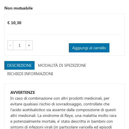
Non mutuabile
Prezzo
€ 10,30
-
+
Aggiungi al carrello
DESCRIZIONE
MODALITÀ DI SPEDIZIONE
RICHIEDI INFORMAZIONI
AVVERTENZE
In caso di combinazione con altri prodotti medicinali, per
evitare qualsiasi rischio di sovradosaggio, controllate che
l'acido acetilsalicilico sia assente dalla composizione di questi
altri medicinali. La sindrome di Reye, una malattia molto rara
e potenzialmente mortale, e' stata descritta in bambini con
sintomi di infezioni virali (in particolare varicella ed episodi