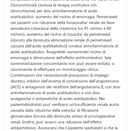
Glucocorticoidi (esclusa la terapia sostitutiva con
idrocortisone) per dosi antinfiammatorie di acido
acetilsalicilico: aumento del rischio di emorragia. Pemetrexed
nei pazienti con riduzione della funzionalita' renale da lieve
amoderata (clearance della creatinina tra 45 ml/min e 80
ml/min); aumento del rischio di tossicita' da pemetrexed
(dovuto alla diminuita eliminazione renale di pemetrexed
causata dall'acido acetilsalicilico) condosi antinfiammatorie di
acido acetilsalicilico. Anagrelide: aumentodel rischio di
emorragia e diminuzione dell'effetto antitrombotico. Sela
somministrazione concomitante non puo' essere evitata, si
raccomanda di effettuare un monitoraggio clinico.
Combinazioni che necessitanodi precauzioni di impiego:
diuretici, inibitori dell'enzima di conversione dell'angiotensina
(ACE) e antagonisti del recettore dell'angiotensina II, con dosi
antinfiammatorie di acido acetilsalicilico o con dosi
analgesiche o antipiretiche di acido acetilsalicilico: Nei
pazientidisidratati puo' verificarsi un'insufficienza renale acuta
causata dalla riduzione della velocita' di filtrazione
glomerulare dovuta alla diminuita sintesi di prostaglandine
renali. Inoltre, puo' esserci una riduzione dell'effetto
antipertensivo. Assicurarsi che il paziente siaidratato e che la