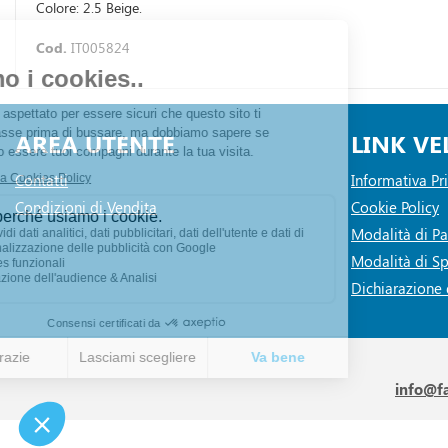
Colore: 2.5 Beige.
Cod.
IT005824
AREA UTENTE
LINK VE
Contatti
Informativa Pr
Condizioni di Vendita
Cookie Policy
Modalità di 
Modalità di Sp
Dichiarazione d
info@f