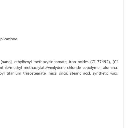
plicazione.
e [nano], ethylhexyl methoxycinnamate, iron oxides (CI 77492), (CI
itrile/methyl methacrylate/vinilydene chloride copolymer, alumina,
titanium triisostearate, mica, silica, stearic acid, synthetic wax,