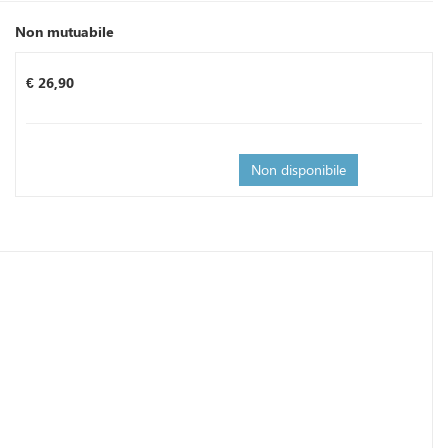
Non mutuabile
Prezzo
€ 26,90
Non disponibile