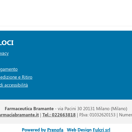
LOCI
ivacy
Pagamento
edizione e Ritiro
i accessibilità
Farmaceutica Bramante
- via Pacini 30 20131 Milano (Milano)
armaciabramante.it
|
Tel.: 022663818
| P.Iva: 01032620153 | Numer
Powered by
Prenofa
Web Design
Fulcri srl