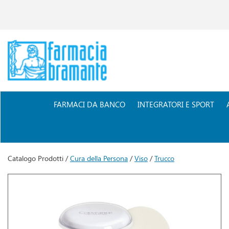
Passa
al
contenuto
principale
Farmacia
Bramante
FARMACI DA BANCO
INTEGRATORI E SPORT
Catalogo Prodotti /
Cura della Persona
/
Viso
/
Trucco