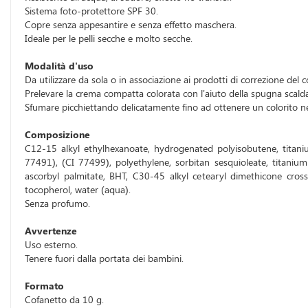
Sistema foto-protettore SPF 30.
Copre senza appesantire e senza effetto maschera.
Ideale per le pelli secche e molto secche.
Modalità d'uso
Da utilizzare da sola o in associazione ai prodotti di correzione del c
Prelevare la crema compatta colorata con l'aiuto della spugna scald
Sfumare picchiettando delicatamente fino ad ottenere un colorito n
Composizione
C12-15 alkyl ethylhexanoate, hydrogenated polyisobutene, titanium
77491), (CI 77499), polyethylene, sorbitan sesquioleate, titanium
ascorbyl palmitate, BHT, C30-45 alkyl cetearyl dimethicone crosspo
tocopherol, water (aqua).
Senza profumo.
Avvertenze
Uso esterno.
Tenere fuori dalla portata dei bambini.
Formato
Cofanetto da 10 g.