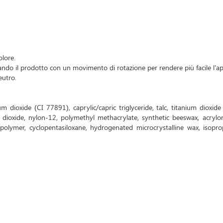
olore.
ando il prodotto con un movimento di rotazione per rendere più facile l'ap
eutro.
 dioxide (CI 77891), caprylic/capric triglyceride, talc, titanium dioxid
 dioxide, nylon-12, polymethyl methacrylate, synthetic beeswax, acrylon
lymer, cyclopentasiloxane, hydrogenated microcrystalline wax, isopropyl 