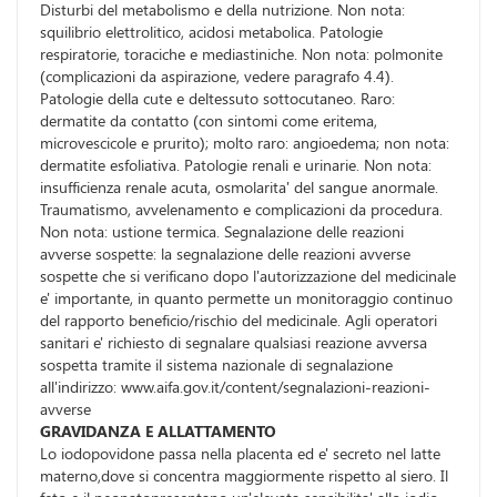
Disturbi del metabolismo e della nutrizione. Non nota:
squilibrio elettrolitico, acidosi metabolica. Patologie
respiratorie, toraciche e mediastiniche. Non nota: polmonite
(complicazioni da aspirazione, vedere paragrafo 4.4).
Patologie della cute e deltessuto sottocutaneo. Raro:
dermatite da contatto (con sintomi come eritema,
microvescicole e prurito); molto raro: angioedema; non nota:
dermatite esfoliativa. Patologie renali e urinarie. Non nota:
insufficienza renale acuta, osmolarita' del sangue anormale.
Traumatismo, avvelenamento e complicazioni da procedura.
Non nota: ustione termica. Segnalazione delle reazioni
avverse sospette: la segnalazione delle reazioni avverse
sospette che si verificano dopo l'autorizzazione del medicinale
e' importante, in quanto permette un monitoraggio continuo
del rapporto beneficio/rischio del medicinale. Agli operatori
sanitari e' richiesto di segnalare qualsiasi reazione avversa
sospetta tramite il sistema nazionale di segnalazione
all'indirizzo: www.aifa.gov.it/content/segnalazioni-reazioni-
avverse
GRAVIDANZA E ALLATTAMENTO
Lo iodopovidone passa nella placenta ed e' secreto nel latte
materno,dove si concentra maggiormente rispetto al siero. Il