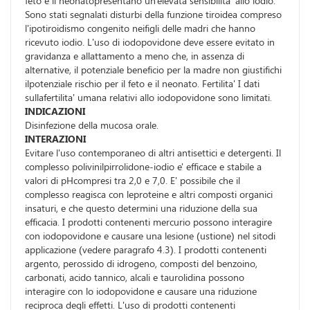
feto e il neonatopresentano un'elevata sensibilita' allo iodio.
Sono stati segnalati disturbi della funzione tiroidea compreso
l'ipotiroidismo congenito neifigli delle madri che hanno
ricevuto iodio. L'uso di iodopovidone deve essere evitato in
gravidanza e allattamento a meno che, in assenza di
alternative, il potenziale beneficio per la madre non giustifichi
ilpotenziale rischio per il feto e il neonato. Fertilita' I dati
sullafertilita' umana relativi allo iodopovidone sono limitati.
INDICAZIONI
Disinfezione della mucosa orale.
INTERAZIONI
Evitare l'uso contemporaneo di altri antisettici e detergenti. Il
complesso polivinilpirrolidone-iodio e' efficace e stabile a
valori di pHcompresi tra 2,0 e 7,0. E' possibile che il
complesso reagisca con leproteine e altri composti organici
insaturi, e che questo determini una riduzione della sua
efficacia. I prodotti contenenti mercurio possono interagire
con iodopovidone e causare una lesione (ustione) nel sitodi
applicazione (vedere paragrafo 4.3). I prodotti contenenti
argento, perossido di idrogeno, composti del benzoino,
carbonati, acido tannico, alcali e taurolidina possono
interagire con lo iodopovidone e causare una riduzione
reciproca degli effetti. L'uso di prodotti contenenti