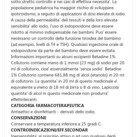
sotto stretto controllo e nei casi di effettiva necessita'. La
popolazione pediatrica ha maggior rischio di sviluppare
ipotiroidismo, a seguito di applicazioni di dosi elevate di iodio.
A causa della permeabilita' deli tessuti e della loro elevata
sensibilita' allo iodio, l'uso di iodopovidone deve essere
ridotto al minimo indispensabile nei bambini. Puo' essere
necessario un controllo della funzione tiroidea del bambino
(ad esempio, livelli di T4 e TSH). Qualsiasi ingestione orale di
iodopovidone da parte del bambino deve essere evitata.
Informazioni importanti su alcuni eccipienti Betadine 1%
Collutorio contiene meno di 1 mmol (23 mg) di sodio per 20
ml di collutorio, cioe' essenzialmente 'senza sodio'. Betadine
1% Collutorio contiene 681,88 mg di alcol (etanolo) in 20 ml
di collutorio. La quantita' in 20 ml di questo medicinale e'
equivalente a meno di 18 ml di birra o 8 di vino. Lapiccola
quantita' di alcol in questo medicinale non produrra'
effettirilevanti.
CATEGORIA FARMACOTERAPEUTICA
Antisettici e disinfettanti - derivati dello iodio.
CONSERVAZIONE
Conservare a temperatura inferiore a 25 gradi C.
CONTROINDICAZIONI/EFF.SECONDAR
Ipersensibilita' al principio attivo o ad uno qualsiasi degli