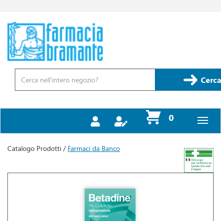
Passa
al
contenuto
Farmacia
principale
Bramante
Cerca
Prodotto
Cerca
prodotti
0
inseriti
Catalogo Prodotti /
Farmaci da Banco