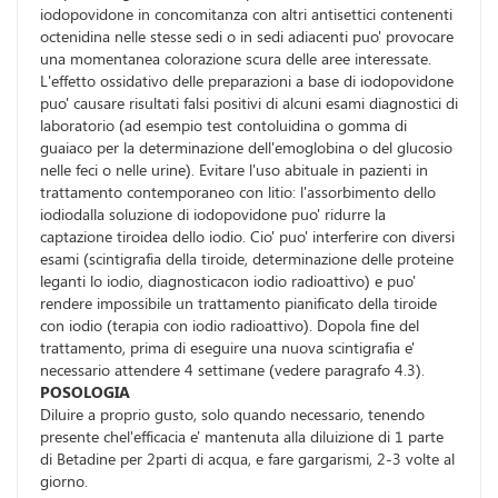
iodopovidone in concomitanza con altri antisettici contenenti
octenidina nelle stesse sedi o in sedi adiacenti puo' provocare
una momentanea colorazione scura delle aree interessate.
L'effetto ossidativo delle preparazioni a base di iodopovidone
puo' causare risultati falsi positivi di alcuni esami diagnostici di
laboratorio (ad esempio test contoluidina o gomma di
guaiaco per la determinazione dell'emoglobina o del glucosio
nelle feci o nelle urine). Evitare l'uso abituale in pazienti in
trattamento contemporaneo con litio: l'assorbimento dello
iodiodalla soluzione di iodopovidone puo' ridurre la
captazione tiroidea dello iodio. Cio' puo' interferire con diversi
esami (scintigrafia della tiroide, determinazione delle proteine
leganti lo iodio, diagnosticacon iodio radioattivo) e puo'
rendere impossibile un trattamento pianificato della tiroide
con iodio (terapia con iodio radioattivo). Dopola fine del
trattamento, prima di eseguire una nuova scintigrafia e'
necessario attendere 4 settimane (vedere paragrafo 4.3).
POSOLOGIA
Diluire a proprio gusto, solo quando necessario, tenendo
presente chel'efficacia e' mantenuta alla diluizione di 1 parte
di Betadine per 2parti di acqua, e fare gargarismi, 2-3 volte al
giorno.