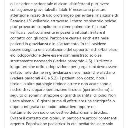
o l'inalazione accidentale di alcuni disinfettanti puo' avere
conseguenze gravi, talvolta fatali. E' necessario prestare
attenzione incaso di uso orofaringeo per evitare l'inalazione di
Betadine 1% collutorio attraverso il tratto respiratorio poiche'
puo' provocare complicazioni come polmonite. Cio' puo'
verificarsi particolarmente in pazienti intubati. Evitare il
contatto con gli occhi. Particolare cautela e'richiesta nelle
pazienti in gravidanza e in allattamento. In tali casideve
essere eseguita una valutazione del rapporto rischio/beneficio
elo iodopovidone deve essere somministrato solo se
strettamente necessario (vedere paragrafo 4.6). L'utilizzo a
lungo termine dello iodopovidone per gargarismi deve essere
evitato nelle donne in gravidanza e nelle madri che allattano
(vedere paragrafi 4.6 e 5.2). I pazienti con gozzo, noduli
tiroidei o altre patologie tiroidee acute e non acute sono a
rischio di sviluppare iperfunzione tiroidea (ipertiroidismo) a
seguito di somministrazione di grandi quantita' di iodio. Non
usare almeno 10 giorni prima di effettuare una scintigrafia o
dopo scintigrafia con iodio radioattivo oppure nel
trattamento con iodio radioattivo delcarcinoma tiroideo.
Evitare il contatto con gioielli, in particolare articoli contenenti
argento. Popolazione pediatrica: in eta' pediatricausare solo