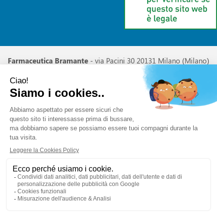
Farmaceutica Bramante
- via Pacini 30 20131 Milano (Milano)
info@farmaciabramante.it
|
Tel.: 022663818
| P.Iva:
01032620153 | Numero R.E.A.:
Powered by
Prenofa
Web Design
Fulcri srl