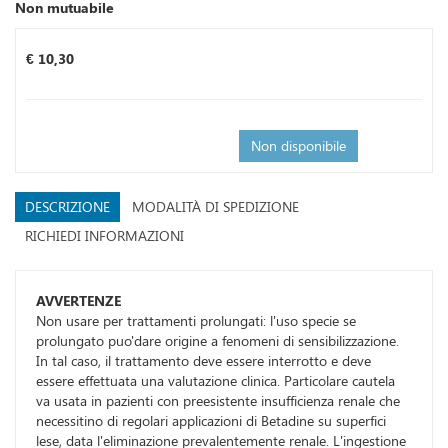
Non mutuabile
Prezzo
€ 10,30
Non disponibile
DESCRIZIONE
MODALITÀ DI SPEDIZIONE
RICHIEDI INFORMAZIONI
AVVERTENZE
Non usare per trattamenti prolungati: l'uso specie se
prolungato puo'dare origine a fenomeni di sensibilizzazione.
In tal caso, il trattamento deve essere interrotto e deve
essere effettuata una valutazione clinica. Particolare cautela
va usata in pazienti con preesistente insufficienza renale che
necessitino di regolari applicazioni di Betadine su superfici
lese, data l'eliminazione prevalentemente renale. L'ingestione