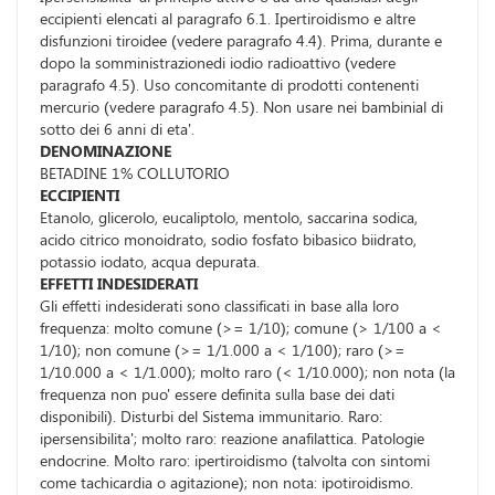
eccipienti elencati al paragrafo 6.1. Ipertiroidismo e altre
disfunzioni tiroidee (vedere paragrafo 4.4). Prima, durante e
dopo la somministrazionedi iodio radioattivo (vedere
paragrafo 4.5). Uso concomitante di prodotti contenenti
mercurio (vedere paragrafo 4.5). Non usare nei bambinial di
sotto dei 6 anni di eta'.
DENOMINAZIONE
BETADINE 1% COLLUTORIO
ECCIPIENTI
Etanolo, glicerolo, eucaliptolo, mentolo, saccarina sodica,
acido citrico monoidrato, sodio fosfato bibasico biidrato,
potassio iodato, acqua depurata.
EFFETTI INDESIDERATI
Gli effetti indesiderati sono classificati in base alla loro
frequenza: molto comune (>= 1/10); comune (> 1/100 a <
1/10); non comune (>= 1/1.000 a < 1/100); raro (>=
1/10.000 a < 1/1.000); molto raro (< 1/10.000); non nota (la
frequenza non puo' essere definita sulla base dei dati
disponibili). Disturbi del Sistema immunitario. Raro:
ipersensibilita'; molto raro: reazione anafilattica. Patologie
endocrine. Molto raro: ipertiroidismo (talvolta con sintomi
come tachicardia o agitazione); non nota: ipotiroidismo.