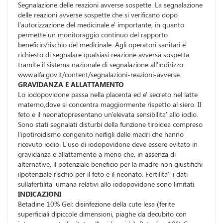
Segnalazione delle reazioni avverse sospette. La segnalazione
delle reazioni avverse sospette che si verificano dopo
l'autorizzazione del medicinale e' importante, in quanto
permette un monitoraggio continuo del rapporto
beneficio/rischio del medicinale. Agli operatori sanitari e'
richiesto di segnalare qualsiasi reazione avversa sospetta
tramite il sistema nazionale di segnalazione all'indirizzo:
www.aifa.gov.it/content/segnalazioni-reazioni-avverse.
GRAVIDANZA E ALLATTAMENTO
Lo iodopovidone passa nella placenta ed e' secreto nel latte
materno,dove si concentra maggiormente rispetto al siero. Il
feto e il neonatopresentano un'elevata sensibilita' allo iodio.
Sono stati segnalati disturbi della funzione tiroidea compreso
l'ipotiroidismo congenito neifigli delle madri che hanno
ricevuto iodio. L'uso di iodopovidone deve essere evitato in
gravidanza e allattamento a meno che, in assenza di
alternative, il potenziale beneficio per la madre non giustifichi
ilpotenziale rischio per il feto e il neonato. Fertilita': i dati
sullafertilita' umana relativi allo iodopovidone sono limitati.
INDICAZIONI
Betadine 10% Gel: disinfezione della cute lesa (ferite
superficiali dipiccole dimensioni, piaghe da decubito con