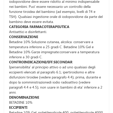
iodopovidone deve essere ridotto al minimo indispensabile
nei bambini. Puo' essere necessario un controllo della
funzione tiroidea del bambino (ad esempio, livelli di T4 e
TSH). Qualsiasi ingestione orale di iodopovidone da parte del
bambino deve essere evitata.
CATEGORIA FARMACOTERAPEUTICA
Antisettici e disinfettanti.
CONSERVAZIONE
Betadine 10% Soluzione cutanea, alcolica: conservare a
temperatura inferiore a 25 gradi C. Betadine 10% Gel e
Betadine 10% Garze impregnate:conservare a temperatura
inferiore a 30 gradi C.
CONTROINDICAZIONI/EFF.SECONDAR
Ipersensibilita' al principio attivo o ad uno qualsiasi degli
eccipienti elencati al paragrafo 6.1; ipertiroidismo e altre
disfunzioni tiroidee (vedere paragrafo 4.4); prima, durante e
dopo la somministrazionedi iodio radioattivo (vedere
paragrafi 4.4 e 4.5); non usare in bambini di eta' inferiore a 2
anni.
DENOMINAZIONE
BETADINE 10%
ECCIPIENTI
Betadine 10% Gel: polietilenglicole 400, polietilenglicole 4000,