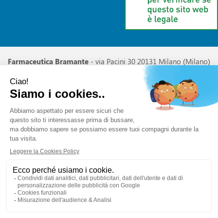
Farmaceutica Bramante
- via Pacini 30 20131 Milano (Milano)
info@farmaciabramante.it
|
Tel.: 022663818
| P.Iva:
01032620153 | Numero R.E.A.:
Powered by
Prenofa
Web Design
Fulcri srl