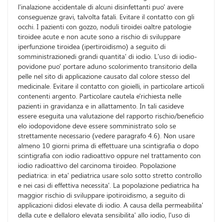
l'inalazione accidentale di alcuni disinfettanti puo' avere
conseguenze gravi, talvolta fatali. Evitare il contatto con gli
occhi. I pazienti con gozzo, noduli tiroidei oaltre patologie
tiroidee acute e non acute sono a rischio di sviluppare
iperfunzione tiroidea (ipertiroidismo) a seguito di
somministrazionedi grandi quantita' di iodio. L'uso di iodio-
povidone puo' portare aduno scolorimento transitorio della
pelle nel sito di applicazione causato dal colore stesso del
medicinale. Evitare il contatto con gioielli, in particolare articoli
contenenti argento. Particolare cautela e'richiesta nelle
pazienti in gravidanza e in allattamento. In tali casideve
essere eseguita una valutazione del rapporto rischio/beneficio
elo iodopovidone deve essere somministrato solo se
strettamente necessario (vedere paragrafo 4.6). Non usare
almeno 10 giorni prima di effettuare una scintigrafia o dopo
scintigrafia con iodio radioattivo oppure nel trattamento con
iodio radioattivo del carcinoma tiroideo. Popolazione
pediatrica: in eta' pediatrica usare solo sotto stretto controllo
e nei casi di effettiva necessita'. La popolazione pediatrica ha
maggior rischio di sviluppare ipotiroidismo, a seguito di
applicazioni didosi elevate di iodio. A causa della permeabilita'
della cute e dellaloro elevata sensibilita' allo iodio, l'uso di