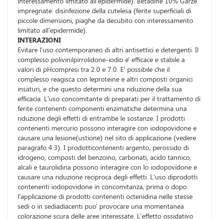
interessamento limitato all'epidermide). Betadine 10% Garze
impregnate: disinfezione della cutelesa (ferite superficiali di
piccole dimensioni, piaghe da decubito con interessamento
limitato all'epidermide).
INTERAZIONI
Evitare l'uso contemporaneo di altri antisettici e detergenti. Il
complesso polivinilpirrolidone-iodio e' efficace e stabile a
valori di pHcompresi tra 2.0 e 7.0. E' possibile che il
complesso reagisca con leproteine e altri composti organici
insaturi, e che questo determini una riduzione della sua
efficacia. L'uso concomitante di preparati per il trattamento di
ferite contenenti componenti enzimatiche determina una
riduzione degli effetti di entrambe le sostanze. I prodotti
contenenti mercurio possono interagire con iodopovidone e
causare una lesione(ustione) nel sito di applicazione (vedere
paragrafo 4.3). I prodotticontenenti argento, perossido di
idrogeno, composti del benzoino, carbonati, acido tannico,
alcali e taurolidina possono interagire con lo iodopovidone e
causare una riduzione reciproca degli effetti. L'uso diprodotti
contenenti iodopovidone in concomitanza, prima o dopo
l'applicazione di prodotti contenenti octenidina nelle stesse
sedi o in sediadiacenti puo' provocare una momentanea
colorazione scura delle aree interessate. L'effetto ossidativo