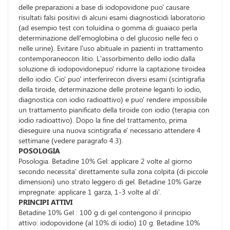
delle preparazioni a base di iodopovidone puo' causare
risultati falsi positivi di alcuni esami diagnosticidi laboratorio
(ad esempio test con toluidina o gomma di guaiaco perla
determinazione dell'emoglobina o del glucosio nelle feci o
nelle urine). Evitare l'uso abituale in pazienti in trattamento
contemporaneocon litio. L'assorbimento dello iodio dalla
soluzione di iodopovidonepuo' ridurre la captazione tiroidea
dello iodio. Cio' puo' interferirecon diversi esami (scintigrafia
della tiroide, determinazione delle proteine leganti lo iodio,
diagnostica con iodio radioattivo) e puo' rendere impossibile
un trattamento pianificato della tiroide con iodio (terapia con
iodio radioattivo). Dopo la fine del trattamento, prima
dieseguire una nuova scintigrafia e' necessario attendere 4
settimane (vedere paragrafo 4.3).
POSOLOGIA
Posologia. Betadine 10% Gel: applicare 2 volte al giorno
secondo necessita' direttamente sulla zona colpita (di piccole
dimensioni) uno strato leggero di gel. Betadine 10% Garze
impregnate: applicare 1 garza, 1-3 volte al di'.
PRINCIPI ATTIVI
Betadine 10% Gel : 100 g di gel contengono il principio
attivo: iodopovidone (al 10% di iodio) 10 g. Betadine 10%