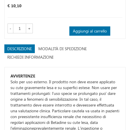
Prezzo
€ 10,10
-
+
Aggiungi al carrello
DESCRIZIONE
MODALITÀ DI SPEDIZIONE
RICHIEDI INFORMAZIONI
AVVERTENZE
Solo per uso esterno. Il prodotto non deve essere applicato
su cute gravemente lesa e su superfici estese. Non usare per
trattamenti prolungati: l'uso specie se prolungato puo' dare
origine a fenomeni di sensibilizzazione. In tal caso, il
trattamento deve essere interrotto e deveessere effettuata
una valutazione clinica. Particolare cautela va usata in pazienti
con preesistente insufficienza renale che necessitino di
regolari applicazioni di Betadine su cute lesa, data
l'eliminazioneprevalentemente renale. L'ingestione o