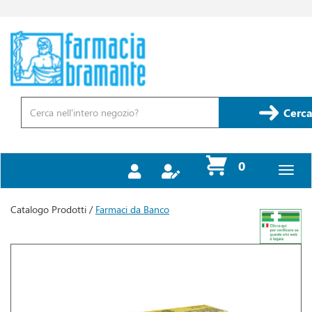
Passa
al
contenuto
Farmacia
principale
Bramante
Cerca
Prodotto
Cerca
prodotti
0
inseriti
Catalogo Prodotti /
Farmaci da Banco