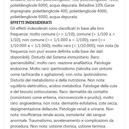
polietilenglicole 6000, acqua depurata. Betadine 10% Garze
impregnate: polietilenglicole 400, polietilenglicole 4000,
polietilenglicole 6000, acqua depurata.
EFFETTI INDESIDERATI
Gli effetti indesiderati sono classificati in base alla loro
frequenza: molto comune (>= 1/10); comune (> 1/100 a <
1/10); non comune (>= 1/1.000 a < 1/100); raro (>=
1/10.000 a < 1/1.000); molto raro (< 1/10.000); non nota (la
frequenza non puo' essere definita sulla base dei dati
disponibili). Disturbi del Sistema immunitario. Raro:
ipersensibilita'; molto raro: reazione anafilattica. Patologie
endocrine. Molto raro: ipertiroidismo (talvolta con sintomi
come tachicardia o agitazione); non nota: ipotiroidismo.
Disturbi del metabolismo e della nutrizione. Non nota:
squilibrio elettrolitico, acidosi metabolica. Patologie della cute
e del tessuto sottocutaneo. Raro: dermatite da contatto
(consintomi come eritema, microvescicole e prurito); molto
raro: angioedema; non nota: dermatite esfoliativa, cute secca,
depigmentazione dellacute. Patologie renali e urinarie. Non
nota: insufficienza renale acuta, osmolarita' del sangue
anormale. Traumatismo, avvelenamento e complicazioni da
procedura. Non nota: ustione chimica, ustione termica.