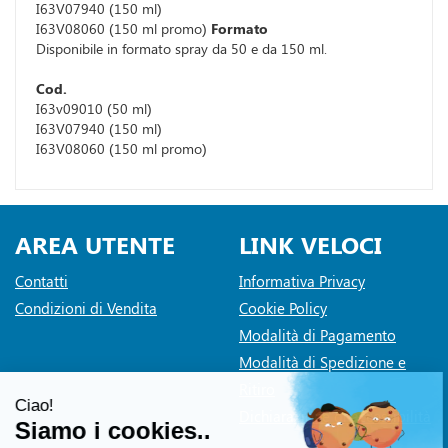
I63V07940 (150 ml)
I63V08060 (150 ml promo)
Formato
Disponibile in formato spray da 50 e da 150 ml.
Cod.
I63v09010 (50 ml)
I63V07940 (150 ml)
I63V08060 (150 ml promo)
AREA UTENTE
LINK VELOCI
Contatti
Informativa Privacy
Condizioni di Vendita
Cookie Policy
Modalità di Pagamento
Modalità di Spedizione e
Ritiro
Dichiarazione di accessibilità