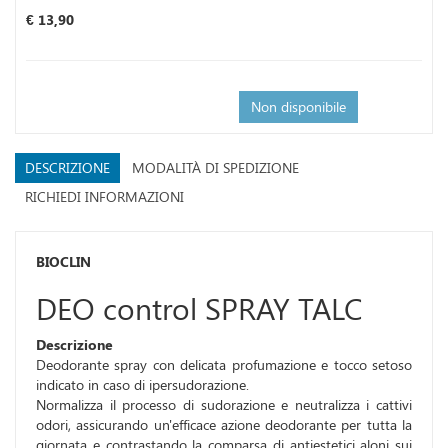
Prezzo
€ 13,90
Non disponibile
DESCRIZIONE
MODALITÀ DI SPEDIZIONE
RICHIEDI INFORMAZIONI
BIOCLIN
DEO control SPRAY TALC
Descrizione
Deodorante spray con delicata profumazione e tocco setoso
indicato in caso di ipersudorazione.
Normalizza il processo di sudorazione e neutralizza i cattivi
odori, assicurando un'efficace azione deodorante per tutta la
giornata e contrastando la comparsa di antiestetici aloni sui