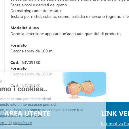
Senza alcool e derivati del grano.
Dermatologicamente testato.
Testato per nichel, cobalto, cromo, palladio e mercurio (ognuno infe
Modalità d'uso
Dopo la detersione applicare un’adeguata quantità di prodotto.
Formato
Flacone spray da 100 ml
Cod.
I63V09180
Formato
Flacone spray da 100 ml
Cod.
I63V09180
AREA UTENTE
LINK VE
Contatti
Informativa Pr