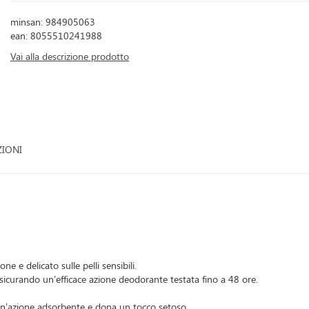
minsan: 984905063
ean: 8055510241988
Vai alla descrizione prodotto
ZIONI
 e delicato sulle pelli sensibili.
assicurando un’efficace azione deodorante testata fino a 48 ore.
e un’azione adsorbente e dona un tocco setoso.