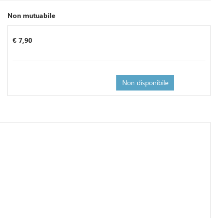
Non mutuabile
Prezzo
€ 7,90
Non disponibile