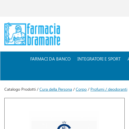
Passa
al
contenuto
principale
Farmacia
Bramante
FARMACI DA BANCO
INTEGRATORI E SPORT
Catalogo Prodotti /
Cura della Persona
/
Corpo
/
Profumi / deodoranti