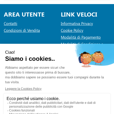
AREA UTENTE
LINK VELOCI
Contatti
Informativa Privacy
Condizioni di Vendita
Cookie Policy
Modalità di Pagamento
Modalità di Spedizione e
Ritiro
Dichiarazione di accessibilità
Farmaceutica Bramante
- via Pacini 30 20131 Milano (Milano)
info@farmaciabramante.it
|
Tel.: 022663818
| P.Iva:
01032620153 | Numero R.E.A.:
Powered by
Prenofa
Web Design
Fulcri srl