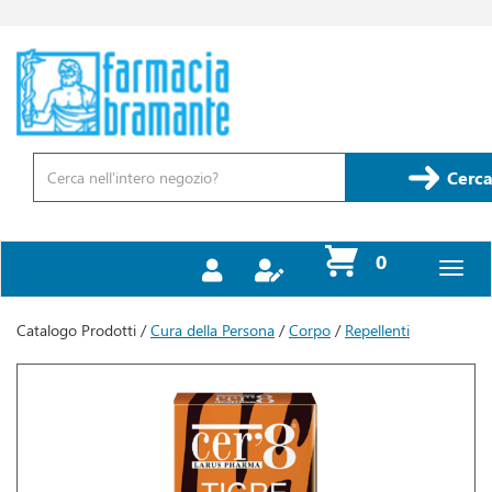
Passa
al
contenuto
Farmacia
principale
Bramante
Cerca
Prodotto
Cerca
prodotti
0
inseriti
Catalogo Prodotti /
Cura della Persona
/
Corpo
/
Repellenti