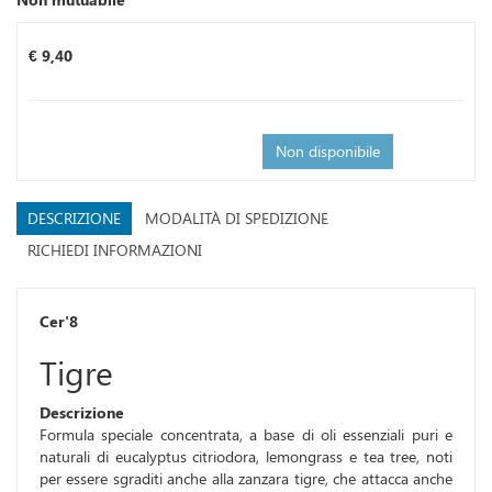
Prezzo
€ 9,40
Non disponibile
DESCRIZIONE
MODALITÀ DI SPEDIZIONE
RICHIEDI INFORMAZIONI
Cer'8
Tigre
Descrizione
Formula speciale concentrata, a base di oli essenziali puri e
naturali di eucalyptus citriodora, lemongrass e tea tree, noti
per essere sgraditi anche alla zanzara tigre, che attacca anche