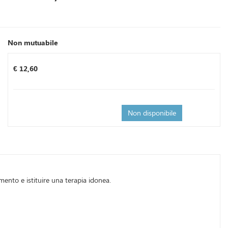
Non mutuabile
Prezzo
€ 12,60
Non disponibile
mento e istituire una terapia idonea.