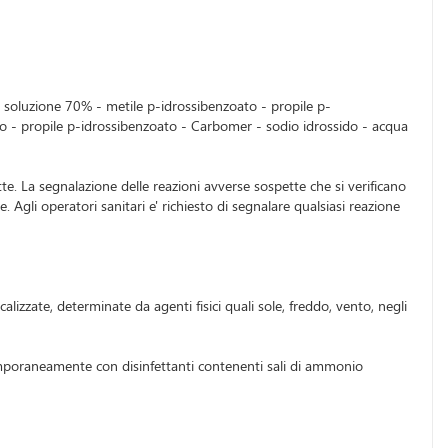
 soluzione 70% - metile p-idrossibenzoato - propile p-
 - propile p-idrossibenzoato - Carbomer - sodio idrossido - acqua
tte. La segnalazione delle reazioni avverse sospette che si verificano
gli operatori sanitari e' richiesto di segnalare qualsiasi reazione
ocalizzate, determinate da agenti fisici quali sole, freddo, vento, negli
temporaneamente con disinfettanti contenenti sali di ammonio