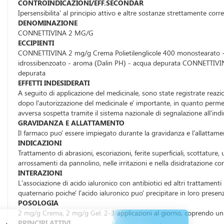
CONTROINDICAZIONI/EFF.SECONDAR
Ipersensibilita' al principio attivo e altre sostanze strettamente corr
DENOMINAZIONE
CONNETTIVINA 2 MG/G
ECCIPIENTI
CONNETTIVINA 2 mg/g Crema Polietilenglicole 400 monostearato - este
idrossibenzoato - aroma (Dalin PH) - acqua depurata CONNETTIVINA 
depurata
EFFETTI INDESIDERATI
A seguito di applicazione del medicinale, sono state registrate reazio
dopo l'autorizzazione del medicinale e' importante, in quanto permet
avversa sospetta tramite il sistema nazionale di segnalazione all'ind
GRAVIDANZA E ALLATTAMENTO
Il farmaco puo' essere impiegato durante la gravidanza e l'allattame
INDICAZIONI
Trattamento di abrasioni, escoriazioni, ferite superficiali, scottature, 
arrossamenti da pannolino, nelle irritazioni e nella disidratazione co
INTERAZIONI
L'associazione di acido ialuronico con antibiotici ed altri trattam
quaternario poiche' l'acido ialuronico puo' precipitare in loro presen
POSOLOGIA
2 mg/g Crema, 2 mg/g Gel: 2-3 applicazioni al giorno, coprendo un
PRINCIPI ATTIVI