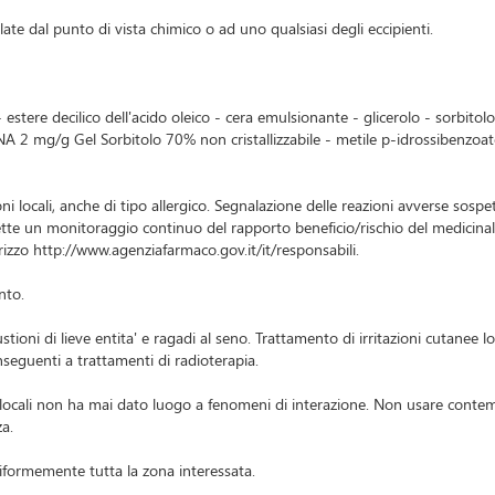
elate dal punto di vista chimico o ad uno qualsiasi degli eccipienti.
re decilico dell'acido oleico - cera emulsionante - glicerolo - sorbitolo
2 mg/g Gel Sorbitolo 70% non cristallizzabile - metile p-idrossibenzoato
ni locali, anche di tipo allergico. Segnalazione delle reazioni avverse sospe
te un monitoraggio continuo del rapporto beneficio/rischio del medicinale. A
irizzo http://www.agenziafarmaco.gov.it/it/responsabili.
nto.
ustioni di lieve entita' e ragadi al seno. Trattamento di irritazioni cutanee l
nseguenti a trattamenti di radioterapia.
enti locali non ha mai dato luogo a fenomeni di interazione. Non usare con
za.
iformemente tutta la zona interessata.