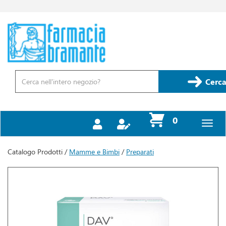
Passa
al
contenuto
Farmacia
principale
Bramante
Cerca
Prodotto
Cerca
prodotti
0
inseriti
Catalogo Prodotti /
Mamme e Bimbi
/
Preparati