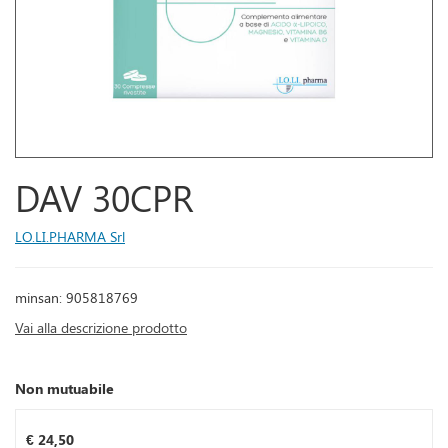
DAV 30CPR
LO.LI.PHARMA Srl
minsan: 905818769
Vai alla descrizione prodotto
Non mutuabile
Prezzo
€ 24,50