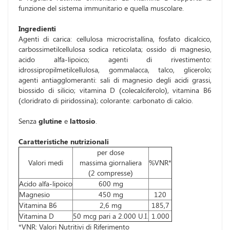
funzione del sistema immunitario e quella muscolare.
Ingredienti
Agenti di carica: cellulosa microcristallina, fosfato dicalcico,
carbossimetilcellulosa sodica reticolata; ossido di magnesio,
acido alfa-lipoico; agenti di rivestimento:
idrossipropilmetilcellulosa, gommalacca, talco, glicerolo;
agenti antiagglomeranti: sali di magnesio degli acidi grassi,
biossido di silicio; vitamina D (colecalciferolo), vitamina B6
(cloridrato di piridossina); colorante: carbonato di calcio.
Senza
glutine
e
lattosio
.
Caratteristiche nutrizionali
per dose
Valori medi
massima giornaliera
%VNR*
(2 compresse)
Acido alfa-lipoico
600 mg
Magnesio
450 mg
120
Vitamina B6
2,6 mg
185,7
Vitamina D
50 mcg pari a 2.000 U.I.
1.000
*VNR: Valori Nutritivi di Riferimento