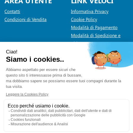
AREA UTENTE
LINK VELOCI
Contatti
Informativa Privacy
Condizioni di Vendita
Cookie Policy
Modalità di Pagamento
Modalità di Spedizione e
Ritiro
Dichiarazione di accessibilità
Farmaceutica Bramante
- via Pacini 30 20131 Milano (Milano)
info@farmaciabramante.it
|
Tel.: 022663818
| P.Iva:
01032620153 | Numero R.E.A.:
Powered by
Prenofa
Web Design
Fulcri srl