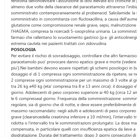
fenitoina devonoevitare l'assunzione di dosi elevate e/o croniche di
almeno due volte della clearance del paracetamolo attraverso l'inib
somministrato contemporaneamente al probenecid. Salicilamide: la sal
somministrato in concomitanza con flucloxacillina, a causa dell'aume
glutatione come compromissione renale grave, sepsi, malnutrizione ed
l'HAGMA, compresa la ricercadi 5-oxoprolina urinaria. La somministra
farmaci che rallentano lo svuotamento gastrico (p.e. gli anticoliner
estrema cautela nei pazienti trattati con zidovudina.
POSOLOGIA
Per evitare il rischio di sovradosaggio, controllare che altri farm
paracetamolo puo' provocare danno epatico grave e morte (vedere pa
piu').Nei bambini devono essere rispettati gli schemi posologici in ba
dosaggio e' di 1 compressa ogni somministrazione da ripetere, se ne
2 compresse ogni somministrazione per un massimo di 3 volte al gi
tra 26 kg e40 kg (eta' compresa tra 8 e 13 anni circa): il dosaggio 
giorno. Adolescenti di peso corporeo superiore ai 40 kg (circa 12 an
le 6 compresseal giorno. Frequenza della somministrazione: somministra
regolare, sia di giorno che di notte, e deve essere preferibilmente 
massimo raccomandato: negli adulti e adolescenti di peso corporeo su
grave (clearancedella creatinina inferiore a 10 ml/min), l'intervall
ridotta o l'intervallo tra le somministrazioni prolungato. La dose ma
compensata, in particolare quelli con insufficienza epatica da lieve a
disidratazione. Durata del trattamento: dopo 3 giorni consecutivi d