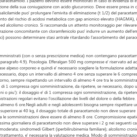
 paracetamolo. I pazienti devono essere monitorati in caso di evidenza di e
izione della sua coniugazione con acido glucuronico. Deve essere presa in
icilamide puo' prolungare l'emivita di eliminazione (t 1/2) del paracetamol
nto del rischio di acidosi metabolica con gap anionico elevato (HAGMA), in 
 alcolismo cronico. Si raccomanda un attento monitoraggio per rilevare l'i
zione concomitante con cloramfenicolo puo' indurre un aumento dell'emivita
gici) possono determinare stasi antrale ritardando l'assorbimento del parac
acisomministrati (con o senza prescrizione medica) non contengano paraceta
ragrafo 4.9). Posologia. Efferalgan 500 mg compresse e' riservato ad adu
se alpeso corporeo e quindi e' necessario scegliere la formulazione adatta.L
cessario, dopo un intervallo di almeno 4 ore senza superare le 6 compress
orno, sempre rispettando un intervallo di almeno 4 ore tra le somministr
e' di 1 compressa ogni somministrazione, da ripetere, se necessario, dopo 
ni o piu'): il dosaggio e' di 1 compressa ogni somministrazione, da ripete
zioni regolari evitano l'oscillazione dei livelli del dolore o della febbre.
di almeno 6 ore.Negli adulti e negli adolescenti bisogna sempre rispettare 
periore ai 40 kg, il dosaggio totale di paracetamolo non deve superare i 3 g
o tra le somministrazioni deve essere di almeno 8 ore. Compromissione epat
ssima giornaliera di paracetamolo non deve superare i 2 g nei seguenti casi
 moderata; sindromedi Gilbert (iperbilirubinemia familiare); alcolismo croni
i trattamento, e' necessaria la valutazione medica. Modo di somministrazio