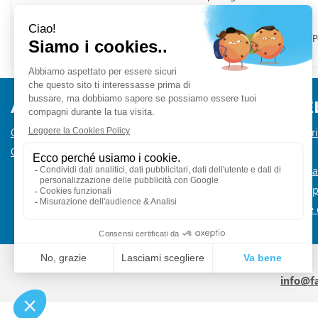
d'acqua.
PRINCIPI ATTIVI
Una compressa contiene il principio attivo: paracetamolo 500 mg. Per
AREA UTENTE
LINK VE
Contatti
Informativa Pr
Condizioni di Vendita
Cookie Policy
Modalità di 
Modalità di Sp
Dichiarazione d
info@f