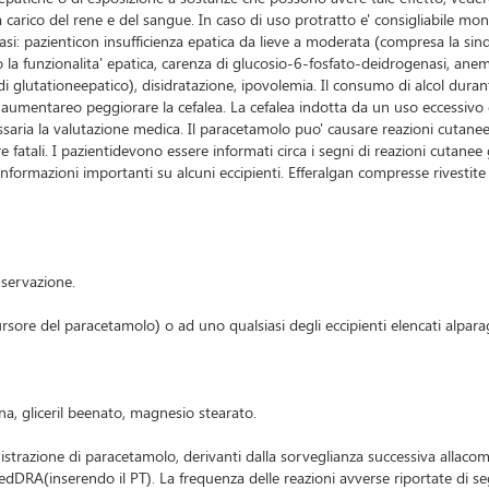
 carico del rene e del sangue. In caso di uso protratto e' consigliabile monit
i: pazienticon insufficienza epatica da lieve a moderata (compresa la sind
a funzionalita' epatica, carenza di glucosio-6-fosfato-deidrogenasi, anemia
 di glutationeepatico), disidratazione, ipovolemia. Il consumo di alcol dur
puo' aumentareo peggiorare la cefalea. La cefalea indotta da un uso ecces
essaria la valutazione medica. Il paracetamolo puo' causare reazioni cutan
fatali. I pazientidevono essere informati circa i segni di reazioni cutanee 
. Informazioni importanti su alcuni eccipienti. Efferalgan compresse rives
nservazione.
rsore del paracetamolo) o ad uno qualsiasi degli eccipienti elencati alpara
na, gliceril beenato, magnesio stearato.
istrazione di paracetamolo, derivanti dalla sorveglianza successiva allaco
edDRA(inserendo il PT). La frequenza delle reazioni avverse riportate di se