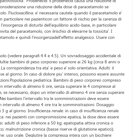
patotossicita'. Probenecid: il probenecid causa una riduzione di
 considerazione una riduzione della dose di paracetamolo se
o. Flucloxacillina: e' necessaria cautela quando il paracetamolo e'
particolare nei pazienticon un fattore di rischio per la carenza di
nsorgenza di disturbi dell'equilibrio acido-base, in particolare
 del paracetamolo, con ilrischio di elevarne la tossicita'. I
etamolo e quindi l'insorgenzadell'effetto analgesico. Usare con
molo (vedere paragrafi 4.4 e 4.5). Un sovradosaggio accidentale di
ltie bambini di peso corporeo superiore ai 26 kg (circa 8 anni o
a corrispondenza tra eta' e peso e' solo orientativa. Adulti: il
e al giorno. In caso di dolore piu' intenso, possono essere assunte
azioni.Popolazione pediatrica. Bambini di peso corporeo compreso
un intervallo di almeno 6 ore, senza superare le 4 compresse al
re, se necessario, dopo un intervallo di almeno 4 ore senza superare
 Nei bambini l'intervallo tra le somministrazioni deve essere
un intervallo di almeno 4 ore tra le somministrazioni. Dosaggio
 al giorno. Insufficienza renale: in caso di insufficienza renale
ica: nei pazienti con compromissione epatica, la dose deve essere
: adulti di peso inferiore a 50 kg; epatopatia attiva cronica o
co; malnutrizione cronica (basse riserve di glutatione epatico);
ne: uso orale. Deglutire la compressa intera con un bicchiere