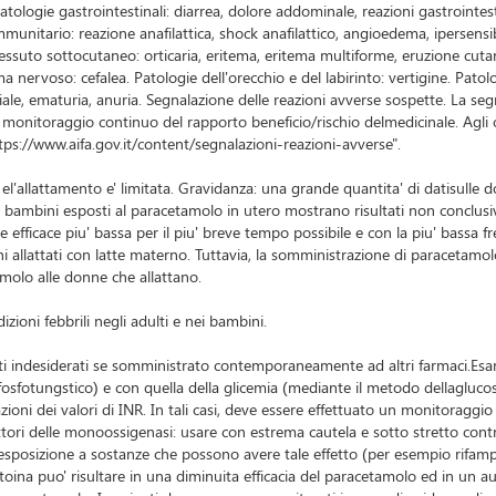
logie gastrointestinali: diarrea, dolore addominale, reazioni gastrointestina
 immunitario: reazione anafilattica, shock anafilattico, angioedema, ipersens
tessuto sottocutaneo: orticaria, eritema, eritema multiforme, eruzione cuta
nervoso: cefalea. Patologie dell'orecchio e del labirinto: vertigine. Patolog
tiziale, ematuria, anuria. Segnalazione delle reazioni avverse sospette. La s
monitoraggio continuo del rapporto beneficio/rischio delmedicinale. Agli ope
ttps://www.aifa.gov.it/content/segnalazioni-reazioni-avverse".
el'allattamento e' limitata. Gravidanza: una grande quantita' di datisulle 
i bambini esposti al paracetamolo in utero mostrano risultati non conclusiv
efficace piu' bassa per il piu' breve tempo possibile e con la piu' bassa fr
ni allattati con latte materno. Tuttavia, la somministrazione di paracetamo
molo alle donne che allattano.
ioni febbrili negli adulti e nei bambini.
fetti indesiderati se somministrato contemporaneamente ad altri farmaci.Esa
osfotungstico) e con quella della glicemia (mediante il metodo dellaglucos
ioni dei valori di INR. In tali casi, deve essere effettuato un monitoraggio
tori delle monoossigenasi: usare con estrema cautela e sotto stretto cont
sposizione a sostanze che possono avere tale effetto (per esempio rifampici
ina puo' risultare in una diminuita efficacia del paracetamolo ed in un aum