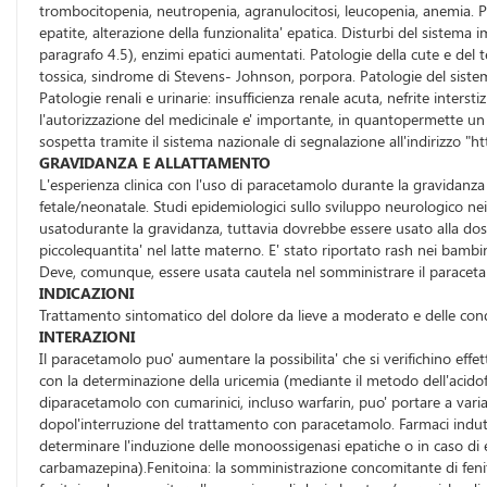
trombocitopenia, neutropenia, agranulocitosi, leucopenia, anemia. Pato
epatite, alterazione della funzionalita' epatica. Disturbi del sistema
paragrafo 4.5), enzimi epatici aumentati. Patologie della cute e del 
tossica, sindrome di Stevens- Johnson, porpora. Patologie del sistema 
Patologie renali e urinarie: insufficienza renale acuta, nefrite inters
l'autorizzazione del medicinale e' importante, in quantopermette un 
sospetta tramite il sistema nazionale di segnalazione all'indirizzo "h
GRAVIDANZA E ALLATTAMENTO
L'esperienza clinica con l'uso di paracetamolo durante la gravidanza 
fetale/neonatale. Studi epidemiologici sullo sviluppo neurologico ne
usatodurante la gravidanza, tuttavia dovrebbe essere usato alla dose 
piccolequantita' nel latte materno. E' stato riportato rash nei bambi
Deve, comunque, essere usata cautela nel somministrare il paraceta
INDICAZIONI
Trattamento sintomatico del dolore da lieve a moderato e delle condiz
INTERAZIONI
Il paracetamolo puo' aumentare la possibilita' che si verifichino ef
con la determinazione della uricemia (mediante il metodo dell'acidof
diparacetamolo con cumarinici, incluso warfarin, puo' portare a variaz
dopol'interruzione del trattamento con paracetamolo. Farmaci indut
determinare l'induzione delle monoossigenasi epatiche o in caso di e
carbamazepina).Fenitoina: la somministrazione concomitante di fenito