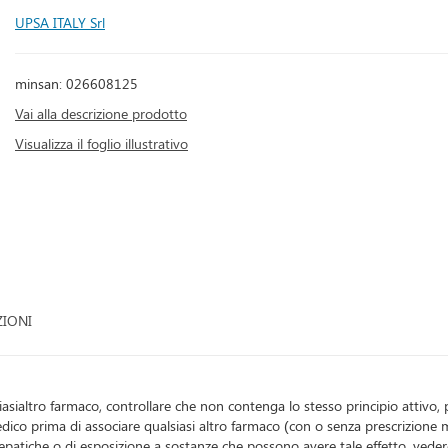
UPSA ITALY Srl
minsan: 026608125
Vai alla descrizione prodotto
Visualizza il foglio illustrativo
ZIONI
sialtro farmaco, controllare che non contenga lo stesso principio attivo, p
ilmedico prima di associare qualsiasi altro farmaco (con o senza prescrizion
patiche o di esposizione a sostanze che possono avere tale effetto, vede