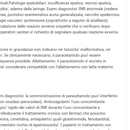
li.Patologie epatobiliari: insufficienza epatica, necrosi epatica,
ibilita', edema della laringe. Esami diagnostici: INR anormale (vedere
nea, pustolosi esantematica acuta generalizzata, necrolisi epidermica
ie vascolari: ipotensione (soprattutto a seguito di anafilassi).
egnalazione delle reazioni avverse sospette che si verificano dopo
ratori sanitari e' richiesto di segnalare qualsiasi reazione avversa
donne in gravidanza non indicano ne' tossicita' malformativa, ne'
i. Se clinicamente necessario, il paracetamolo puo' essere
equenza possibile. Allattamento: il paracetamolo e' escreto in
loe' considerata compatibile con l'allattamento con latte materno.
mi diagnostici: la somministrazione di paracetamolo puo' interferire
io-ossidasi-perossidasi). Anticoagulanti: l'uso concomitante
 piu' rigido dei valori di INR durante l'uso concomitante e
rollodurante il trattamento cronico con farmaci che possono
na, cimetidina, antiepilettici quali glutetimmide, fenobarbital,
entato rischio di epatotossicita'. I pazienti in trattamento con