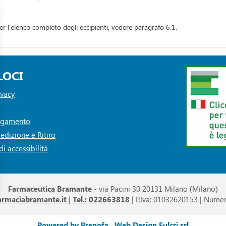
 l'elenco completo degli eccipienti, vedere paragrafo 6.1.
LOCI
ivacy
Pagamento
edizione e Ritiro
i accessibilità
Farmaceutica Bramante
- via Pacini 30 20131 Milano (Milano)
armaciabramante.it
|
Tel.: 022663818
| P.Iva: 01032620153 | Numer
Powered by
Prenofa
Web Design
Fulcri srl