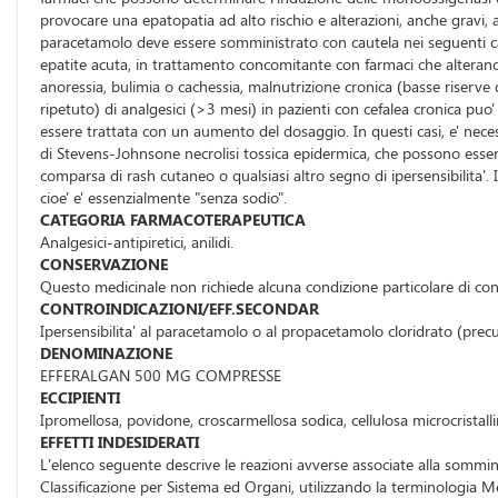
provocare una epatopatia ad alto rischio e alterazioni, anche gravi, a
paracetamolo deve essere somministrato con cautela nei seguenti cas
epatite acuta, in trattamento concomitante con farmaci che alterano l
anoressia, bulimia o cachessia, malnutrizione cronica (basse riserve
ripetuto) di analgesici (>3 mesi) in pazienti con cefalea cronica 
essere trattata con un aumento del dosaggio. In questi casi, e' nec
di Stevens-Johnsone necrolisi tossica epidermica, che possono essere 
comparsa di rash cutaneo o qualsiasi altro segno di ipersensibilita'
cioe' e' essenzialmente "senza sodio".
CATEGORIA FARMACOTERAPEUTICA
Analgesici-antipiretici, anilidi.
CONSERVAZIONE
Questo medicinale non richiede alcuna condizione particolare di co
CONTROINDICAZIONI/EFF.SECONDAR
Ipersensibilita' al paracetamolo o al propacetamolo cloridrato (precu
DENOMINAZIONE
EFFERALGAN 500 MG COMPRESSE
ECCIPIENTI
Ipromellosa, povidone, croscarmellosa sodica, cellulosa microcristalli
EFFETTI INDESIDERATI
L'elenco seguente descrive le reazioni avverse associate alla sommin
Classificazione per Sistema ed Organi, utilizzando la terminologia M