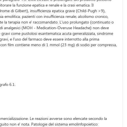
orare la funzione epatica e renale e la crasi ematica. Il
rome di Gilbert), insufficienza epatica grave (Child-Pugh >9),
 emolitica; pazienti con insufficienza renale; alcolismo cronico,
ante la terapia non e' raccomandato. L'uso prolungato (continuato o
sivo di analgesici (MOH - Medication-Overuse Headache) non deve
ee gravi come pustolosi esantematica acuta generalizzata, sindrome
gravi, e l'uso del farmaco deve essere interrotto alla prima
tite con film contiene meno di 1 mmol (23 mg) di sodio per compressa,
grafo 6.1.
mmercializzazione. Le reazioni avverse sono elencate secondo la
guito non e' nota. Patologie del sistema emolinfopoietico: