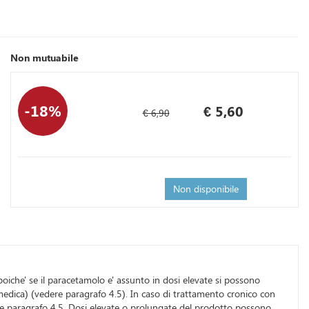
Non mutuabile
Sconto
Prezzo
del
scontato
18%
€ 5,60
€ 6,90
Non disponibile
oiche' se il paracetamolo e' assunto in dosi elevate si possono
e medica) (vedere paragrafo 4.5). In caso di trattamento cronico con
re paragrafo 4.5. Dosi elevate o prolungate del prodotto possono