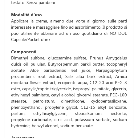
testato. Senza parabeni.
Modalità d'uso
Applicare la crema, almeno due volte al giorno, sulle parti
interessate e massaggiare fino ad assorbimento. Il prodotto si
può utilmente abbinare ad un uso quotidiano di NO DOL
Capsule/Pocket drink.
Componenti
Dimethyl sulfone, glucosamine sulfate, Prunus Amygdalus
dulcis oil, pullulan, Butyrospermum parkii butter, tocopheryl
acetate, Aloe barbadensis leaf juice, Harpagophytum
procumbens root extract, Salix alba bark extract, Arnica
montana flower extract; eccipienti: aqua, C12-20 acid PEG-8
ester, caprylic/capric triglyceride, isopropyl palmitate, glycerin,
ethylhexyl palmitate, cetyl alcohol, glyceryl stearate, PEG-100
stearate, petrolatum, dimethicone, cyclopentasiloxane,
phenoxyethanol, propylene glycol, C12-15 alkyl benzoate,
parfum, ethylhexylglycerin, stearalkonium hectorite,
propylene carbonate, citric acid, potassium sorbate, sodium
hydroxide, benzyl alcohol, sodium benzoate.
Avvertenze