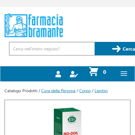
Passa
al
contenuto
Farmacia
principale
Bramante
Cerca
Prodotto
Cerca
prodotti
0
inseriti
Catalogo Prodotti /
Cura della Persona
/
Corpo
/
Lenitivi