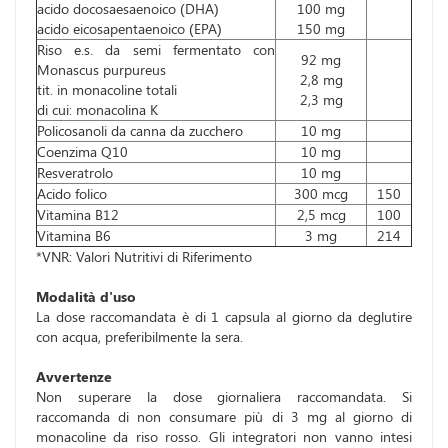
acido docosaesaenoico (DHA)
100 mg
acido eicosapentaenoico (EPA)
150 mg
Riso e.s. da semi fermentato con
92 mg
Monascus purpureus
2,8 mg
tit. in monacoline totali
2,3 mg
di cui: monacolina K
Policosanoli da canna da zucchero
10 mg
Coenzima Q10
10 mg
Resveratrolo
10 mg
Acido folico
300 mcg
150
Vitamina B12
2,5 mcg
100
Vitamina B6
3 mg
214
*VNR: Valori Nutritivi di Riferimento
Modalità d'uso
La dose raccomandata è di 1 capsula al giorno da deglutire
con acqua, preferibilmente la sera.
Avvertenze
Non superare la dose giornaliera raccomandata. Si
raccomanda di non consumare più di 3 mg al giorno di
monacoline da riso rosso. Gli integratori non vanno intesi