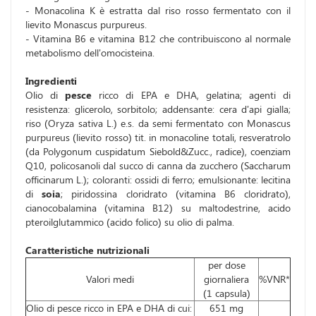
- Monacolina K è estratta dal riso rosso fermentato con il
lievito Monascus purpureus.
- Vitamina B6 e vitamina B12 che contribuiscono al normale
metabolismo dell'omocisteina.
Ingredienti
Olio di
pesce
ricco di EPA e DHA, gelatina; agenti di
resistenza: glicerolo, sorbitolo; addensante: cera d'api gialla;
riso (Oryza sativa L.) e.s. da semi fermentato con Monascus
purpureus (lievito rosso) tit. in monacoline totali, resveratrolo
(da Polygonum cuspidatum Siebold&Zucc., radice), coenziam
Q10, policosanoli dal succo di canna da zucchero (Saccharum
officinarum L.); coloranti: ossidi di ferro; emulsionante: lecitina
di
soia
; piridossina cloridrato (vitamina B6 cloridrato),
cianocobalamina (vitamina B12) su maltodestrine, acido
pteroilglutammico (acido folico) su olio di palma.
Caratteristiche nutrizionali
per dose
Valori medi
giornaliera
%VNR*
(1 capsula)
Olio di pesce ricco in EPA e DHA di cui:
651 mg