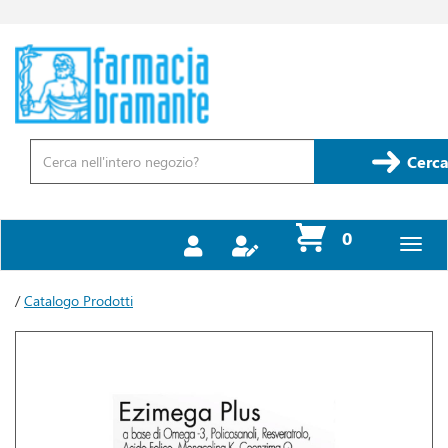
Passa
al
contenuto
Farmacia
principale
Bramante
Cerca
Prodotto
Cerca
prodotti
0
inseriti
/
Catalogo Prodotti