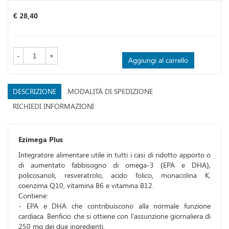
Prezzo
€ 28,40
-
+
Aggiungi al carrello
DESCRIZIONE
MODALITÀ DI SPEDIZIONE
RICHIEDI INFORMAZIONI
Ezimega Plus
Integratore alimentare utile in tutti i casi di ridotto apporto o
di aumentato fabbisogno di omega-3 (EPA e DHA),
policosanoli, resveratrolo, acido folico, monacolina K,
coenzima Q10, vitamina B6 e vitamina B12.
Contiene:
- EPA e DHA che contribuiscono alla normale funzione
cardiaca. Benficio che si ottiene con l'assunzione giornaliera di
250 mg dei due ingredienti.