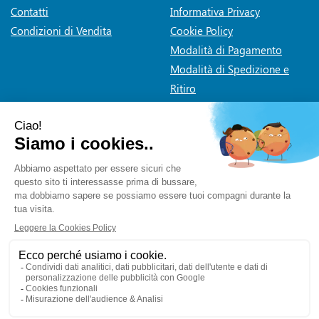
Contatti
Informativa Privacy
Condizioni di Vendita
Cookie Policy
Modalità di Pagamento
Modalità di Spedizione e
Ritiro
Dichiarazione di accessibilità
Farmaceutica Bramante
- via Pacini 30 20131 Milano (Milano)
info@farmaciabramante.it
|
Tel.: 022663818
| P.Iva:
01032620153 | Numero R.E.A.:
Powered by
Prenofa
Web Design
Fulcri srl