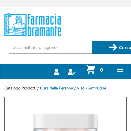
Passa
al
contenuto
Farmacia
principale
Bramante
Cerca
Prodotto
Cerca
prodotti
0
inseriti
Catalogo Prodotti /
Cura della Persona
/
Viso
/
Antirughe