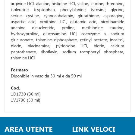
arginine HCl, alanine, histidine HCl, valine, leucine, threonine,
isoleucine, tryptophan, phenylalanine, tyrosine, glycine,
serine, cystine, cyanocobalamin, glutathione, asparagine,
aspartic acid, ornithine HCl, glutamic acid, nicotinamide
adenine dinucleotide, proline, methionine, taurine,
hydroxyproline, glucosamine HCl, coenzyme a, sodium
glucuronate, thiamine diphosphate, retinyl acetate, inositol,
niacin, niacinamide, pyridoxine HCl, biotin, calcium
pantothenate, riboflavin, sodium tocopheryl phosphate,
thiamine HCl.
Formato
Diponibile in vaso da 30 ml e da 50 ml
Cod.
1D1730 (30 ml)
1V1730 (50 ml)
AREA UTENTE
LINK VELOCI