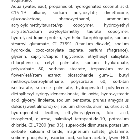
Aqua (water, eau), propanediol, hydrogenated coconut acid,
C15-19 alkane, sodium polyacrylate, dimethicone,
gluconolactone, phenoxyethanol, ammonium
acryloyldimethyltaurate/vp copolymer, hydroxyethyl
acrylate/sodium acryloyldimethyl taurate copolymer,
hydrolyzed lupine protein, synthetic fluorphlogopite, sodium
stearoyl glutamate, CI 77891 (titanium dioxide), sodium
hydroxide, coco-caprylate caprate, parfum (fragrance),
glycerin, caprylic/capric triglyceride, ethylhexyl salicylate,
chlorphenesin, cetyl palmitate, sodium hyaluronate,
polysorbate 80, sorbitan stearate, tropaeolum majus
flower/leaf/stem extract, biosaccharide gum-1, butyl
methoxydibenzoylmethane, polysorbate 60, sorbitan
isostearate, sucrose palmitate, hydrogenated polydecene,
diethylhexyl syringylidenemalonate, tin oxide, hydroxystearic
acid, glyceryl linoleate, sodium benzoate, prunus amygdalus
dulcis (sweet almond) oil, sodium chloride, alumina, citric acid,
hydrogenated lecithin, ethylhexylglycerin, folic acid,
tocopherol, glucose, palmitoyl tetrapeptide-10, potassium
chloride, CI 17200 (red 33), superoxide dismutase, potassium
sorbate, calcium chloride, magnesium sulfate, glutamine,
sodium phosphate, ascorbic acid, sodium acetate, lysine HCl,