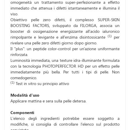
omogeneità un trattamento super-perfezionante a effetto
immediato che attenua i difetti istantaneamente e illumina il
viso.
Obiettivo pelle zero difetti, il complesso SUPER-SKIN
BOOSTING FACTORS, sviluppato da FILORGA, associa un
booster di ossigenazione energizzante all'acido ialuronico
(1)
rimpolpante e levigante e all'enzima disintossicante
per
rivelare una pelle zero difetti giorno dopo giorno.
Il "plus": un peptide color-control per un'azione uniformante
rinforzata.
Luminosità immediata, una texture idra-illuminante formulata
con la tecnologia PHOTOPERFECTOR HD per un effetto pelle
immediatamente più bella. Per tutti i tipi di pelle. Non
comedogenico.
(1)
Test in vitro su principio attivo
Modalità d'uso
Applicare mattina e sera sulla pelle detersa.
Componenti
L'elenco degli ingredienti potrebbe essere soggetto a
modifiche, si consiglia di controllare l'elenco sul prodotto
acquistato.