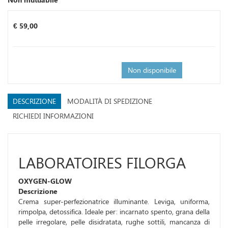
Prezzo
€ 59,00
Non disponibile
DESCRIZIONE
MODALITÀ DI SPEDIZIONE
RICHIEDI INFORMAZIONI
LABORATOIRES FILORGA
OXYGEN-GLOW
Descrizione
Crema super-perfezionatrice illuminante. Leviga, uniforma,
rimpolpa, detossifica. Ideale per: incarnato spento, grana della
pelle irregolare, pelle disidratata, rughe sottili, mancanza di