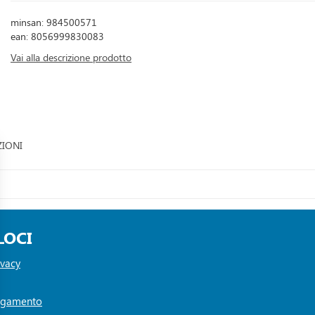
minsan: 984500571
ean: 8056999830083
Vai alla descrizione prodotto
ZIONI
LOCI
ivacy
Pagamento