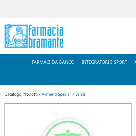
Passa
al
contenuto
principale
Farmacia
Bramante
FARMACI DA BANCO
INTEGRATORI E SPORT
Catalogo Prodotti /
Alimenti Speciali
/
Salati