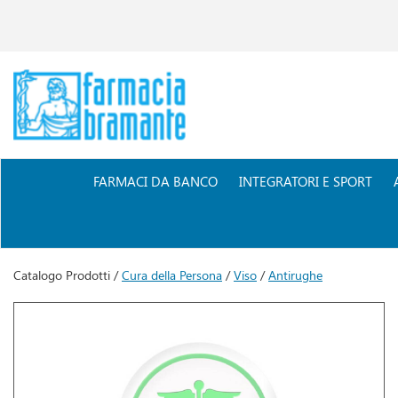
Passa
al
contenuto
principale
Farmacia
Bramante
FARMACI DA BANCO
INTEGRATORI E SPORT
Catalogo Prodotti /
Cura della Persona
/
Viso
/
Antirughe