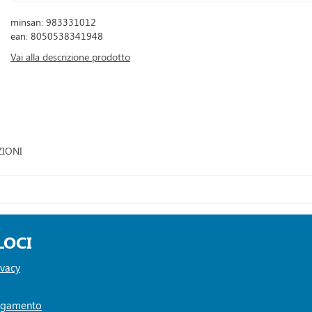
minsan: 983331012
ean: 8050538341948
Vai alla descrizione prodotto
ZIONI
LOCI
ivacy
Pagamento