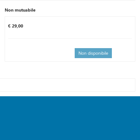
Non mutuabile
Prezzo
€ 29,00
Non disponibile