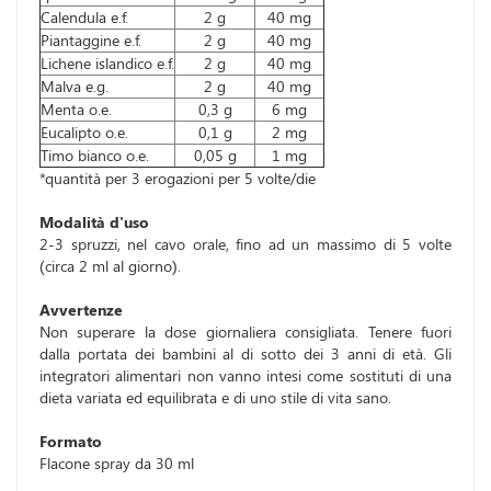
Calendula e.f.
2 g
40 mg
Piantaggine e.f.
2 g
40 mg
Lichene islandico e.f.
2 g
40 mg
Malva e.g.
2 g
40 mg
Menta o.e.
0,3 g
6 mg
Eucalipto o.e.
0,1 g
2 mg
Timo bianco o.e.
0,05 g
1 mg
*quantità per 3 erogazioni per 5 volte/die
Modalità d'uso
2-3 spruzzi, nel cavo orale, fino ad un massimo di 5 volte
(circa 2 ml al giorno).
Avvertenze
Non superare la dose giornaliera consigliata. Tenere fuori
dalla portata dei bambini al di sotto dei 3 anni di età. Gli
integratori alimentari non vanno intesi come sostituti di una
dieta variata ed equilibrata e di uno stile di vita sano.
Formato
Flacone spray da 30 ml