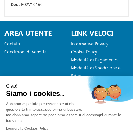
Cod.
B02V10160
AREA UTENTE
LINK VELOCI
Contatti
Informativa Privacy
Condizioni di Vendita
Cookie Policy
Modalità di Pagamento
Modalità di Spedizione e
Ritiro
Dichiarazione di accessibilità
Farmaceutica Bramante
- via Pacini 30 20131 Milano (Milano)
info@farmaciabramante.it
|
Tel.: 022663818
| P.Iva:
01032620153 | Numero R.E.A.: