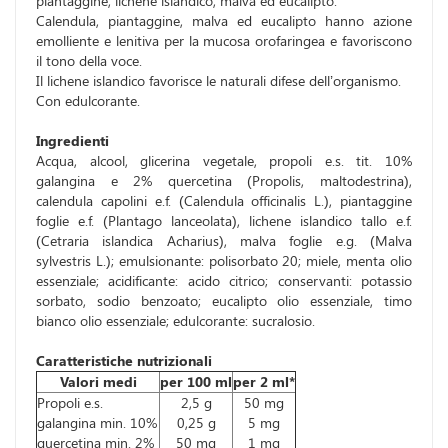
piantaggine, lichene islandico, malva ed eucalipto.
Calendula, piantaggine, malva ed eucalipto hanno azione
emolliente e lenitiva per la mucosa orofaringea e favoriscono
il tono della voce.
Il lichene islandico favorisce le naturali difese dell’organismo.
Con edulcorante.
Ingredienti
Acqua, alcool, glicerina vegetale, propoli e.s. tit. 10%
galangina e 2% quercetina (Propolis, maltodestrina),
calendula capolini e.f. (Calendula officinalis L.), piantaggine
foglie e.f. (Plantago lanceolata), lichene islandico tallo e.f.
(Cetraria islandica Acharius), malva foglie e.g. (Malva
sylvestris L.); emulsionante: polisorbato 20; miele, menta olio
essenziale; acidificante: acido citrico; conservanti: potassio
sorbato, sodio benzoato; eucalipto olio essenziale, timo
bianco olio essenziale; edulcorante: sucralosio.
Caratteristiche nutrizionali
Valori medi
per 100 ml
per 2 ml*
Propoli e.s.
2,5 g
50 mg
galangina min. 10%
0,25 g
5 mg
quercetina min. 2%
50 mg
1 mg