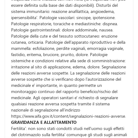
essere definita sulla base dei dati disponibili). Disturbi del
sistema immunitario: reazione anafilattica, angioedema,
ipersensibilita'. Patologie vascolari: sincope, ipotensione.
Patologie respiratorie, toraciche e mediastiniche: dispnea.
Patologie gastrointestinali: dolore addominale, nausea.
Patologie della cute e del tessuto sottocutaneo: eruzione
cutanea, orticaria. Patologie dell'apparato riproduttivo e della
mammella: esfoliazione, perdite vaginali, emorragia vaginale,
fastidio, eritema, bruciore, prurito, dolore. Patologie
sistemiche e condizioni relative alla sede di somministrazione:
irritazione al sito di applicazione, edema, dolore. Segnalazione
delle reazioni avverse sospette. La segnalazione delle reazioni
avverse sospette che si verificano dopo l'autorizzazione del
medicinale e' importante, in quanto permette un
monitoraggio continuo del rapporto beneficio/rischio del
medicinale. Agli operatori sanitari e' richiesto di segnalare
qualsiasi reazione avversa sospetta tramite il sistema
nazionale di segnalazione all'indirizzo
https://www.aifa.gov.it/content/segnalazioni-reazioni-avverse.
GRAVIDANZA E ALLATTAMENTO
Fertilita': non sono stati condotti studi nell'uomo sugli effetti
del clotrimazolo sulla fertilita' comunque gli studi sugli animali