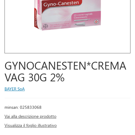
GYNOCANESTEN*CREMA
VAG 30G 2%
BAYER SpA
minsan: 025833068
Vai alla descrizione prodotto
Visualizza il foglio illustrativo