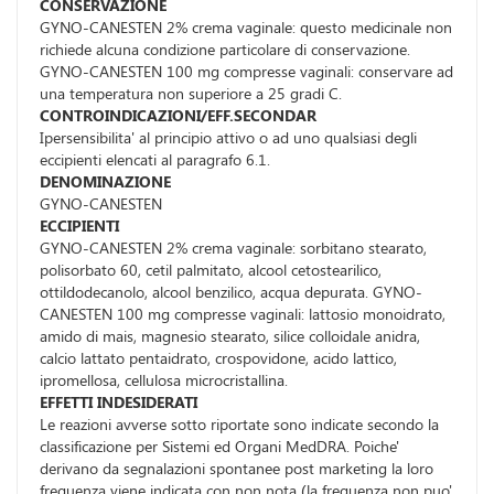
CONSERVAZIONE
GYNO-CANESTEN 2% crema vaginale: questo medicinale non
richiede alcuna condizione particolare di conservazione.
GYNO-CANESTEN 100 mg compresse vaginali: conservare ad
una temperatura non superiore a 25 gradi C.
CONTROINDICAZIONI/EFF.SECONDAR
Ipersensibilita' al principio attivo o ad uno qualsiasi degli
eccipienti elencati al paragrafo 6.1.
DENOMINAZIONE
GYNO-CANESTEN
ECCIPIENTI
GYNO-CANESTEN 2% crema vaginale: sorbitano stearato,
polisorbato 60, cetil palmitato, alcool cetostearilico,
ottildodecanolo, alcool benzilico, acqua depurata. GYNO-
CANESTEN 100 mg compresse vaginali: lattosio monoidrato,
amido di mais, magnesio stearato, silice colloidale anidra,
calcio lattato pentaidrato, crospovidone, acido lattico,
ipromellosa, cellulosa microcristallina.
EFFETTI INDESIDERATI
Le reazioni avverse sotto riportate sono indicate secondo la
classificazione per Sistemi ed Organi MedDRA. Poiche'
derivano da segnalazioni spontanee post marketing la loro
frequenza viene indicata con non nota (la frequenza non puo'