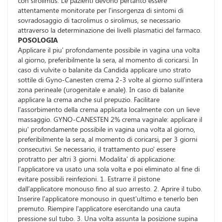
con sirolimus. Le pazienti devono pertanto essere
attentamente monitorate per l'insorgenza di sintomi di
sovradosaggio di tacrolimus o sirolimus, se necessario
attraverso la determinazione dei livelli plasmatici del farmaco.
POSOLOGIA
Applicare il piu' profondamente possibile in vagina una volta
al giorno, preferibilmente la sera, al momento di coricarsi. In
caso di vulvite o balanite da Candida applicare uno strato
sottile di Gyno-Canesten crema 2-3 volte al giorno sull'intera
zona perineale (urogenitale e anale). In caso di balanite
applicare la crema anche sul prepuzio. Facilitare
l'assorbimento della crema applicata localmente con un lieve
massaggio. GYNO-CANESTEN 2% crema vaginale: applicare il
piu' profondamente possibile in vagina una volta al giorno,
preferibilmente la sera, al momento di coricarsi, per 3 giorni
consecutivi. Se necessario, il trattamento puo' essere
protratto per altri 3 giorni. Modalita' di applicazione:
l'applicatore va usato una sola volta e poi eliminato al fine di
evitare possibili reinfezioni. 1. Estrarre il pistone
dall'applicatore monouso fino al suo arresto. 2. Aprire il tubo.
Inserire l'applicatore monouso in quest'ultimo e tenerlo ben
premuto. Riempire l'applicatore esercitando una cauta
pressione sul tubo. 3. Una volta assunta la posizione supina