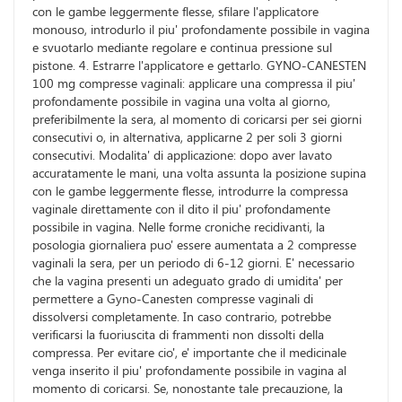
con le gambe leggermente flesse, sfilare l'applicatore
monouso, introdurlo il piu' profondamente possibile in vagina
e svuotarlo mediante regolare e continua pressione sul
pistone. 4. Estrarre l'applicatore e gettarlo. GYNO-CANESTEN
100 mg compresse vaginali: applicare una compressa il piu'
profondamente possibile in vagina una volta al giorno,
preferibilmente la sera, al momento di coricarsi per sei giorni
consecutivi o, in alternativa, applicarne 2 per soli 3 giorni
consecutivi. Modalita' di applicazione: dopo aver lavato
accuratamente le mani, una volta assunta la posizione supina
con le gambe leggermente flesse, introdurre la compressa
vaginale direttamente con il dito il piu' profondamente
possibile in vagina. Nelle forme croniche recidivanti, la
posologia giornaliera puo' essere aumentata a 2 compresse
vaginali la sera, per un periodo di 6-12 giorni. E' necessario
che la vagina presenti un adeguato grado di umidita' per
permettere a Gyno-Canesten compresse vaginali di
dissolversi completamente. In caso contrario, potrebbe
verificarsi la fuoriuscita di frammenti non dissolti della
compressa. Per evitare cio', e' importante che il medicinale
venga inserito il piu' profondamente possibile in vagina al
momento di coricarsi. Se, nonostante tale precauzione, la