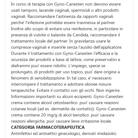
In corso di terapia con Gyno-Canesten non devono essere
usati tamponi, lavande vaginali, spermicidi o altri prodotti
vaginali. Raccomandare l'astinenza da rapporti vaginali
perche' l'infezione potrebbe essere trasmessa al partner.
Inoltre allo scopo di evitare una reinfezione, in particolare in
presenza di vulvite o balanite da Candida, raccomandare il
trattamento locale del partner. In gravidanza usare le
compresse vaginali e inserirle senza l'ausilio dell'applicatore.
Durante il trattamento con Gyno-Canesten l'efficacia e la
sicurezza dei prodotti a base di lattice, come preservativi e
diaframmi puo' essere ridotto. L'impiego, specie se
prolungato, di prodotti per uso topico, puo' dare origine a
fenomeni di sensibilizzazione. In tal caso, e' necessario
interrompere il trattamento e adottare idonee misure
terapeutiche. Evitare il contatto con gli occhi. Non ingerire.
Informazioni importanti su alcuni eccipienti. Gyno-Canesten
crema contiene alcool cetostearilico: puo' causare reazioni
cutanee locali (ad es. dermatite da contatto). Gyno-Canesten
crema contiene 20 mg/g di alcol benzilico: puo' causare
reazioni allergiche; puo' causare lieve irritazione locale.
CATEGORIA FARMACOTERAPEUTICA
Antinfettivi ed antisettici ginecologici, derivati imidazolici.