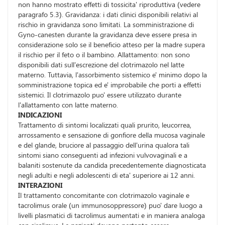
non hanno mostrato effetti di tossicita' riproduttiva (vedere
paragrafo 5.3). Gravidanza: i dati clinici disponibili relativi al
rischio in gravidanza sono limitati. La somministrazione di
Gyno-canesten durante la gravidanza deve essere presa in
considerazione solo se il beneficio atteso per la madre supera
il rischio per il feto o il bambino. Allattamento: non sono
disponibili dati sull'escrezione del clotrimazolo nel latte
materno. Tuttavia, l'assorbimento sistemico e' minimo dopo la
somministrazione topica ed e' improbabile che porti a effetti
sistemici. Il clotrimazolo puo' essere utilizzato durante
l'allattamento con latte materno.
INDICAZIONI
Trattamento di sintomi localizzati quali prurito, leucorrea,
arrossamento e sensazione di gonfiore della mucosa vaginale
e del glande, bruciore al passaggio dell'urina qualora tali
sintomi siano conseguenti ad infezioni vulvovaginali e a
balaniti sostenute da candida precedentemente diagnosticata
negli adulti e negli adolescenti di eta' superiore ai 12 anni.
INTERAZIONI
Il trattamento concomitante con clotrimazolo vaginale e
tacrolimus orale (un immunosoppressore) puo' dare luogo a
livelli plasmatici di tacrolimus aumentati e in maniera analoga