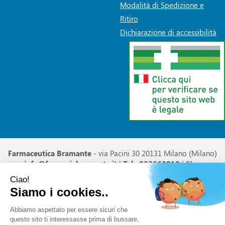
Modalità di Spedizione e
Ritiro
Dichiarazione di accessibilità
Farmaceutica Bramante
- via Pacini 30 20131 Milano (Milano)
info@farmaciabramante.it
|
Tel.: 022663818
| P.Iva:
01032620153 | Numero R.E.A.:
Powered by
Prenofa
Web Design
Fulcri srl