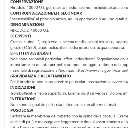
CONSERVAZIONE
Hirudoid 40000 U.I. gel: questo medicinale non richiede alcuna cond
CONTROINDICAZIONI/EFF.SECONDAR
Ipersensibilita' al principio attivo, ad un eparinoide o ad uno qualsias
DENOMINAZIONE
HIRUDOID 40000 U.I.
ECCIPIENTI
Crema: cutina LE, trigliceridi a catena media, alcool miristico, isopr
glicole (E1520), acido poliacrilico, sodio idrossido, acqua depurata.
EFFETTI INDESIDERATI
Non sono segnalati particolari effetti indesiderati. Segnalazione dell
importante, in quanto permette un monitoraggio continuo del rapporto
nazionale di segnalazione all'indirizzo https://www.aifa.gov.it/conte
GRAVIDANZA E ALLATTAMENTO
Per il prodotto non sono previste particolari precauzioni o avverten
INDICAZIONI
Tromboflebiti e flebiti superficiali. Edema da stasi venosa. Dolore, in
INTERAZIONI
Non sono segnalate particolari interazioni con altri medicinali.
POSOLOGIA
Perforare la membrana del tubetto con la spina della capsula. Crema: s
anche di piu') e massaggiare leggermente fino all'assorbimento del
tutta l'area cutanea interessata ed anche intorno ad essa, e coprire 