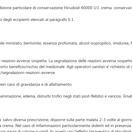
izione particolare di conservazione Hirudoid 40000 U.I. crema: conservar
i degli eccipienti elencati al paragrafo 6.1.
opile miristato, bentonite, essenza profumata, alcool isopropilico, imidurea,
e reazioni avverse sospette. La segnalazione delle reazioni avverse sospette
 beneficio/rischio del medicinale. Agli operatori sanitari e' richiesto di 
nt/segnalazioni-reazioni-avverse.
zein caso di gravidanza e di allattamento.
fiammazione, edema, disturbi trofici negli stati post-flebitici e varicosi. Ema
alvo diversa prescrizione, disporre sulla parte malata 2-3 volte al giorno, 
la crema. Nel caso di infiammazioni particolarmente dolenti ed in presenz
con garza di cotone o simili. In questi casi l'effetto terapeutico di Hirudo