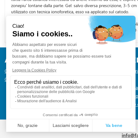
zonepiu' lontane dalla parte. Gel: salvo diversa prescrizione, 3-5 cm 
utilizzato con tecnica ionoforetica, esso va applicato sul catodo.
PRINCIPI ATTIVI
100 g di crema contengono: principio attivo: glicosaminoglicanopol
13700) mg 445 pari a 40000 U.I.; eccipiente con effetto noto: 0,50 g
AREA UTENTE
LINK VE
Contatti
Informativa Pr
Condizioni di Vendita
Cookie Policy
Modalità di 
Modalità di Sp
Dichiarazione d
info@f