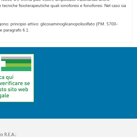
 tecniche fisioterapeutiche quali ionoforesi e fonoforesi. Nel caso sia
no: principio attivo: glicosaminoglicanopolisolfato (P.M. 5700-
re paragrafo 6.1.
o R.E.A.: