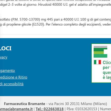
digel 2-3 volte al giorno. Hirudoid 40000 U.I. gel e' adatto all'impiegonelle
isolfato (P.M. 5700-13700) mg 445 pari a 40000 U.I. 100 g di gel contengo
 di propilene glicole (E1520). Per l'elenco completo degli eccipienti, vede
LOCI
ivacy
Pagamento
edizione e Ritiro
i accessibilità
Farmaceutica Bramante
- via Pacini 30 20131 Milano (Milano)
armaciabramante.it
|
Tel.: 022663818
| P.Iva: 01032620153 | Numer