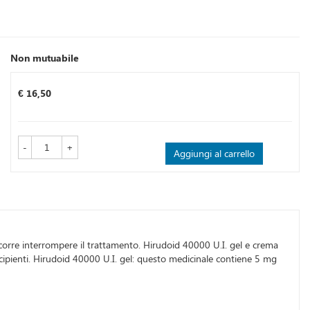
Non mutuabile
Prezzo
€ 16,50
-
+
Aggiungi al carrello
corre interrompere il trattamento. Hirudoid 40000 U.I. gel e crema
ccipienti. Hirudoid 40000 U.I. gel: questo medicinale contiene 5 mg