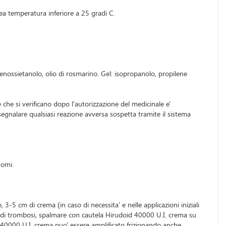
ea temperatura inferiore a 25 gradi C.
 fenossietanolo, olio di rosmarino. Gel: isopropanolo, propilene
 che si verificano dopo l'autorizzazione del medicinale e'
segnalare qualsiasi reazione avversa sospetta tramite il sistema
tomi.
3-5 cm di crema (in caso di necessita' e nelle applicazioni iniziali
a di trombosi, spalmare con cautela Hirudoid 40000 U.I. crema su
id 40000 U.I. crema puo' essere amplificato frizionando anche