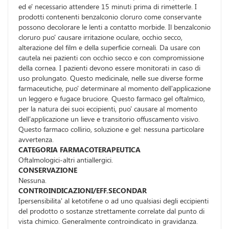
ed e' necessario attendere 15 minuti prima di rimetterle. I
prodotti contenenti benzalconio cloruro come conservante
possono decolorare le lenti a contatto morbide. Il benzalconio
cloruro puo' causare irritazione oculare, occhio secco,
alterazione del film e della superficie corneali. Da usare con
cautela nei pazienti con occhio secco e con compromissione
della cornea. I pazienti devono essere monitorati in caso di
uso prolungato. Questo medicinale, nelle sue diverse forme
farmaceutiche, puo' determinare al momento dell'applicazione
un leggero e fugace bruciore. Questo farmaco gel oftalmico,
per la natura dei suoi eccipienti, puo' causare al momento
dell'applicazione un lieve e transitorio offuscamento visivo.
Questo farmaco collirio, soluzione e gel: nessuna particolare
avvertenza.
CATEGORIA FARMACOTERAPEUTICA
Oftalmologici-altri antiallergici.
CONSERVAZIONE
Nessuna.
CONTROINDICAZIONI/EFF.SECONDAR
Ipersensibilita' al ketotifene o ad uno qualsiasi degli eccipienti
del prodotto o sostanze strettamente correlate dal punto di
vista chimico. Generalmente controindicato in gravidanza.