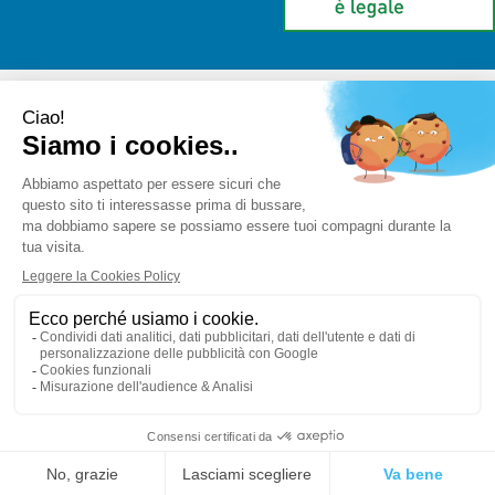
Farmaceutica Bramante
- via Pacini 30 20131 Milano (Milano)
info@farmaciabramante.it
|
Tel.: 022663818
| P.Iva:
01032620153 | Numero R.E.A.:
Powered by
Prenofa
Web Design
Fulcri srl