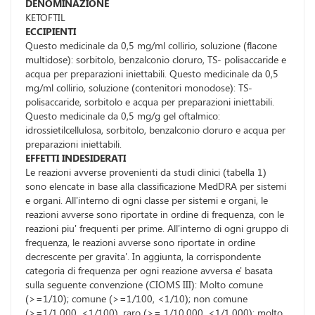
DENOMINAZIONE
KETOFTIL
ECCIPIENTI
Questo medicinale da 0,5 mg/ml collirio, soluzione (flacone
multidose): sorbitolo, benzalconio cloruro, TS- polisaccaride e
acqua per preparazioni iniettabili. Questo medicinale da 0,5
mg/ml collirio, soluzione (contenitori monodose): TS-
polisaccaride, sorbitolo e acqua per preparazioni iniettabili.
Questo medicinale da 0,5 mg/g gel oftalmico:
idrossietilcellulosa, sorbitolo, benzalconio cloruro e acqua per
preparazioni iniettabili.
EFFETTI INDESIDERATI
Le reazioni avverse provenienti da studi clinici (tabella 1)
sono elencate in base alla classificazione MedDRA per sistemi
e organi. All'interno di ogni classe per sistemi e organi, le
reazioni avverse sono riportate in ordine di frequenza, con le
reazioni piu' frequenti per prime. All'interno di ogni gruppo di
frequenza, le reazioni avverse sono riportate in ordine
decrescente per gravita'. In aggiunta, la corrispondente
categoria di frequenza per ogni reazione avversa e' basata
sulla seguente convenzione (CIOMS III): Molto comune
(>=1/10); comune (>=1/100, <1/10); non comune
(>=1/1.000, <1/100), raro (>= 1/10.000, <1/1.000); molto