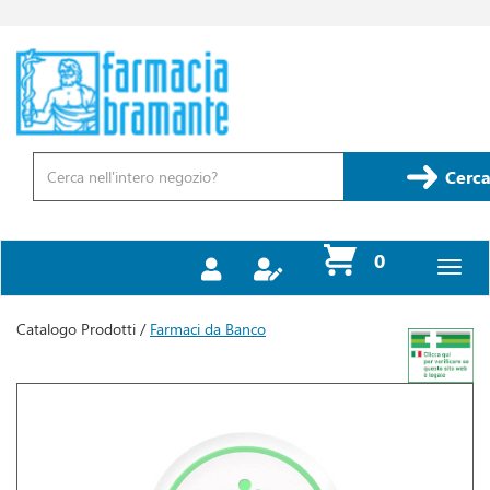
Passa
al
contenuto
Farmacia
principale
Bramante
Cerca
Prodotto
Cerca
prodotti
0
inseriti
Catalogo Prodotti /
Farmaci da Banco