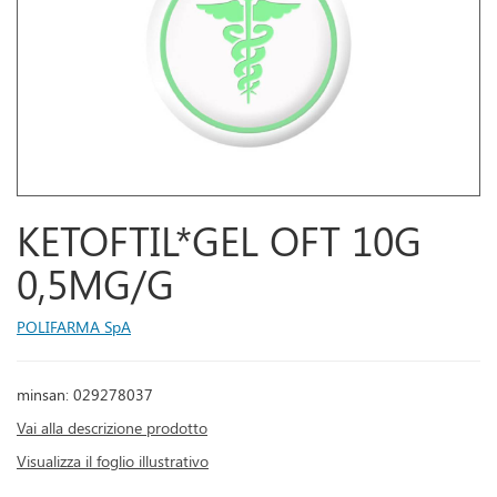
KETOFTIL*GEL OFT 10G
0,5MG/G
POLIFARMA SpA
minsan: 029278037
Vai alla descrizione prodotto
Visualizza il foglio illustrativo