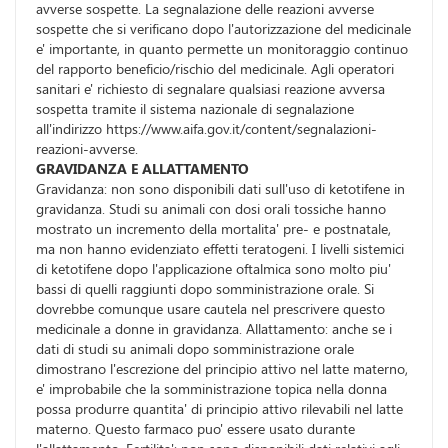
avverse sospette. La segnalazione delle reazioni avverse
sospette che si verificano dopo l'autorizzazione del medicinale
e' importante, in quanto permette un monitoraggio continuo
del rapporto beneficio/rischio del medicinale. Agli operatori
sanitari e' richiesto di segnalare qualsiasi reazione avversa
sospetta tramite il sistema nazionale di segnalazione
all'indirizzo https://www.aifa.gov.it/content/segnalazioni-
reazioni-avverse.
GRAVIDANZA E ALLATTAMENTO
Gravidanza: non sono disponibili dati sull'uso di ketotifene in
gravidanza. Studi su animali con dosi orali tossiche hanno
mostrato un incremento della mortalita' pre- e postnatale,
ma non hanno evidenziato effetti teratogeni. I livelli sistemici
di ketotifene dopo l'applicazione oftalmica sono molto piu'
bassi di quelli raggiunti dopo somministrazione orale. Si
dovrebbe comunque usare cautela nel prescrivere questo
medicinale a donne in gravidanza. Allattamento: anche se i
dati di studi su animali dopo somministrazione orale
dimostrano l'escrezione del principio attivo nel latte materno,
e' improbabile che la somministrazione topica nella donna
possa produrre quantita' di principio attivo rilevabili nel latte
materno. Questo farmaco puo' essere usato durante