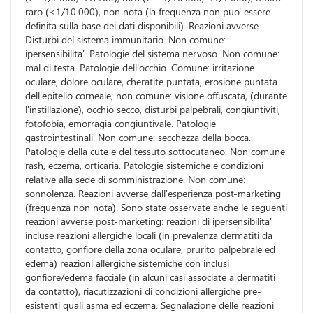
raro (<1/10.000), non nota (la frequenza non puo' essere
definita sulla base dei dati disponibili). Reazioni avverse.
Disturbi del sistema immunitario. Non comune:
ipersensibilita'. Patologie del sistema nervoso. Non comune:
mal di testa. Patologie dell'occhio. Comune: irritazione
oculare, dolore oculare, cheratite puntata, erosione puntata
dell'epitelio corneale; non comune: visione offuscata, (durante
l'instillazione), occhio secco, disturbi palpebrali, congiuntiviti,
fotofobia, emorragia congiuntivale. Patologie
gastrointestinali. Non comune: secchezza della bocca.
Patologie della cute e del tessuto sottocutaneo. Non comune:
rash, eczema, orticaria. Patologie sistemiche e condizioni
relative alla sede di somministrazione. Non comune:
sonnolenza. Reazioni avverse dall'esperienza post-marketing
(frequenza non nota). Sono state osservate anche le seguenti
reazioni avverse post-marketing: reazioni di ipersensibilita'
incluse reazioni allergiche locali (in prevalenza dermatiti da
contatto, gonfiore della zona oculare, prurito palpebrale ed
edema) reazioni allergiche sistemiche con inclusi
gonfiore/edema facciale (in alcuni casi associate a dermatiti
da contatto), riacutizzazioni di condizioni allergiche pre-
esistenti quali asma ed eczema. Segnalazione delle reazioni