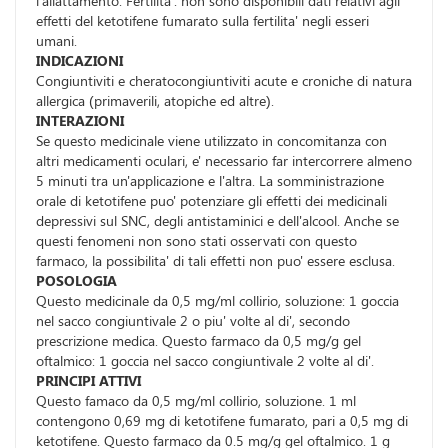
l'allattamento. Fertilita': non sono disponibili dati relativi agli
effetti del ketotifene fumarato sulla fertilita' negli esseri
umani.
INDICAZIONI
Congiuntiviti e cheratocongiuntiviti acute e croniche di natura
allergica (primaverili, atopiche ed altre).
INTERAZIONI
Se questo medicinale viene utilizzato in concomitanza con
altri medicamenti oculari, e' necessario far intercorrere almeno
5 minuti tra un'applicazione e l'altra. La somministrazione
orale di ketotifene puo' potenziare gli effetti dei medicinali
depressivi sul SNC, degli antistaminici e dell'alcool. Anche se
questi fenomeni non sono stati osservati con questo
farmaco, la possibilita' di tali effetti non puo' essere esclusa.
POSOLOGIA
Questo medicinale da 0,5 mg/ml collirio, soluzione: 1 goccia
nel sacco congiuntivale 2 o piu' volte al di', secondo
prescrizione medica. Questo farmaco da 0,5 mg/g gel
oftalmico: 1 goccia nel sacco congiuntivale 2 volte al di'.
PRINCIPI ATTIVI
Questo famaco da 0,5 mg/ml collirio, soluzione. 1 ml
contengono 0,69 mg di ketotifene fumarato, pari a 0,5 mg di
ketotifene. Questo farmaco da 0.5 mg/g gel oftalmico. 1 g