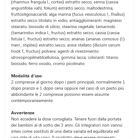
(rhamnus frangula l., cortex) estratto secco; senna (cassia
angustifolia vahl, folium) estratto secco; maltodestrina;
fruttooligosaccaridi; alga marina (fucus vesiculosus l., thallus)
estratto secco titolato in iodio; antiagglomeranti: magnesio
stearato; biossido di silicio, stearina vegetale; tamarindo
(tamarindus indica l., fructus) estratto secco; cassia (cassia
fistula l., fructus) estratto secco; ananas (ananas comosus (l.)
merr., stipites) estratto secco; anice stellato (illicium verum
hook f., fructus) polvere; agenti di rivestimento:
idrossipropilmetilcellulosa, gomma lacca; coloranti: titanio
biossido, ferro ossido, cromo picolinato.
Modalità d'uso
2 compresse al giorno dopo i pasti principali, normalmente 1
dopo pranzo e 1 dopo cena oppure nel caso di un pasto più
abbondante le 2 compresse possono essere assunte
contemporaneamente.
Avvertenze
Non eccedere la dose consigliata. Tenere fuori dalla portata
dei bambini al di sotto dei 3 anni. Gli integratori non vanno
intesi come sostituti di una dieta variata ed equilibrata ed
uno stile di vita sano. Il prodotto deve essere impiegato