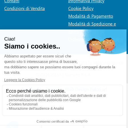
Contatti
Informativa Privacy
Condizioni di Vendita
Cookie Policy
Modalità di Pagamento
Modalità di Spedizione e
Ritiro
Dichiarazione di accessibilità
Farmaceutica Bramante
- via Pacini 30 20131 Milano (Milano)
info@farmaciabramante.it
|
Tel.: 022663818
| P.Iva:
01032620153 | Numero R.E.A.:
Powered by
Prenofa
Web Design
Fulcri srl