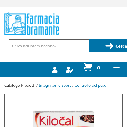
Passa
al
contenuto
Farmacia
principale
Bramante
Cerca
Prodotto
Cerca
prodotti
0
inseriti
Catalogo Prodotti /
Integratori e Sport
/
Controllo del peso