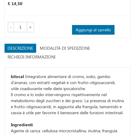
Prezzo
€ 14,50
-
+
Aggiungi al carrello
DESCRIZIONE
MODALITÀ DI SPEDIZIONE
RICHIEDI INFORMAZIONI
kilocal
Integratore alimentare di cromo, iodio, gambo
d'ananas, con estratti vegetali e con frutto-oligosaccaridi,
utile coadiuvante nelle diete ipocaloriche.
Il cromo e lo iodio intervengono rispettivamente nel
metabolismo degli zuccheri e dei grassi. La presenza di inulina
e frutto-oligosaccaridi, in aggiunta alla frangula, tamarindo e
cassia è utile per favorire il benessere delle funzioni intestinali.
Ingredienti
Agente di carica: cellulosa microcristallina; inulina; frangula