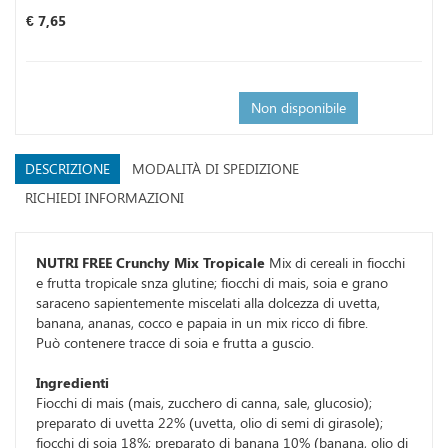
Prezzo
€ 7,65
Non disponibile
DESCRIZIONE
MODALITÀ DI SPEDIZIONE
RICHIEDI INFORMAZIONI
NUTRI FREE Crunchy Mix Tropicale
Mix di cereali in fiocchi
e frutta tropicale snza glutine; fiocchi di mais, soia e grano
saraceno sapientemente miscelati alla dolcezza di uvetta,
banana, ananas, cocco e papaia in un mix ricco di fibre.
Può contenere tracce di soia e frutta a guscio.
Ingredienti
Fiocchi di mais (mais, zucchero di canna, sale, glucosio);
preparato di uvetta 22% (uvetta, olio di semi di girasole);
fiocchi di soia 18%; preparato di banana 10% (banana, olio di