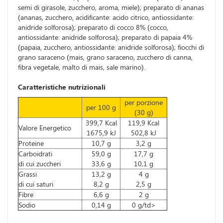
semi di girasole, zucchero, aroma, miele); preparato di ananas
(ananas, zucchero, acidificante: acido citrico, antiossidante:
anidride solforosa); preparato di cocco 8% (cocco,
antiossidante: anidride solforosa); preparato di papaia 4%
(papaia, zucchero, antiossidante: anidride solforosa); fiocchi di
grano saraceno (mais, grano saraceno, zucchero di canna,
fibra vegetale, malto di mais, sale marino).
Caratteristiche nutrizionali
per porzione
per 100 g
(30 g)
399,7 Kcal
119,9 Kcal
Valore Energetico
1675,9 kJ
502,8 kJ
Proteine
10,7 g
3,2 g
Carboidrati
59,0 g
17,7 g
di cui zuccheri
33,6 g
10,1 g
Grassi
13,2 g
4 g
di cui saturi
8,2 g
2,5 g
Fibre
6,6 g
2 g
Sodio
0,14 g
0 g/td>