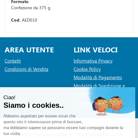
Formato
Confezione da 375 g.
Cod.
AED010
AREA UTENTE
LINK VELOCI
Contatti
Informativa Privacy
Condizioni di Vendita
Cookie Policy
Modalità di Pagamento
Modalità di Spedizione e
Ritiro
Dichiarazione di accessibilità
Farmaceutica Bramante
- via Pacini 30 20131 Milano (Milano)
info@farmaciabramante.it
|
Tel.: 022663818
| P.Iva: