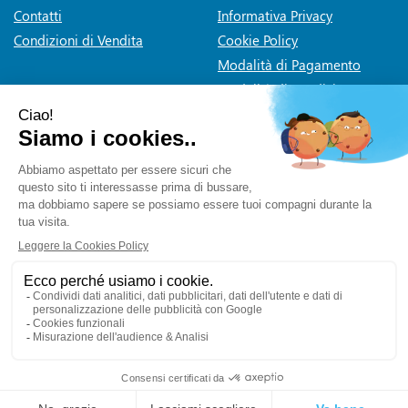
Contatti
Informativa Privacy
Condizioni di Vendita
Cookie Policy
Modalità di Pagamento
Modalità di Spedizione e
Ritiro
Dichiarazione di accessibilità
Farmaceutica Bramante
- via Pacini 30 20131 Milano (Milano)
info@farmaciabramante.it
|
Tel.: 022663818
| P.Iva:
01032620153 | Numero R.E.A.:
Powered by
Prenofa
Web Design
Fulcri srl