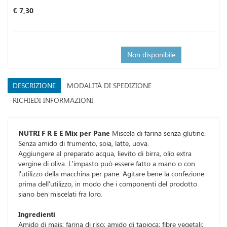
Prezzo
€ 7,30
Non disponibile
DESCRIZIONE
MODALITÀ DI SPEDIZIONE
RICHIEDI INFORMAZIONI
NUTRI F R E E Mix per Pane
Miscela di farina senza glutine.
Senza amido di frumento, soia, latte, uova.
Aggiungere al preparato acqua, lievito di birra, olio extra
vergine di oliva. L'impasto può essere fatto a mano o con
l'utilizzo della macchina per pane. Agitare bene la confezione
prima dell'utilizzo, in modo che i componenti del prodotto
siano ben miscelati fra loro.
Ingredienti
Amido di mais; farina di riso; amido di tapioca; fibre vegetali;