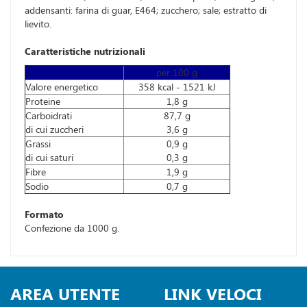
addensanti: farina di guar, E464; zucchero; sale; estratto di
lievito.
Caratteristiche nutrizionali
per 100 g
Valore energetico
358 kcal - 1521 kJ
Proteine
1,8 g
Carboidrati
87,7 g
di cui zuccheri
3,6 g
Grassi
0,9 g
di cui saturi
0,3 g
Fibre
1,9 g
Sodio
0,7 g
Formato
Confezione da 1000 g.
AREA UTENTE
LINK VELOCI