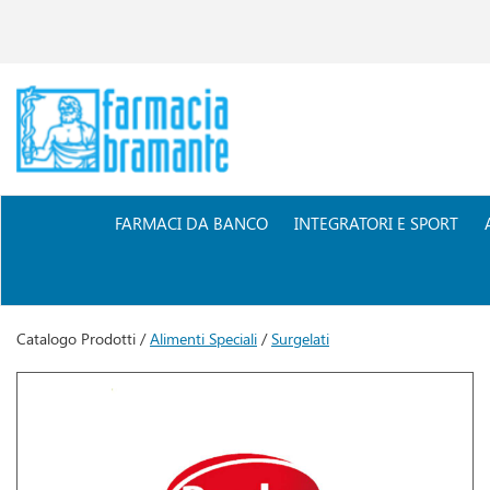
Passa
al
contenuto
principale
Farmacia
Bramante
FARMACI DA BANCO
INTEGRATORI E SPORT
Catalogo Prodotti /
Alimenti Speciali
/
Surgelati