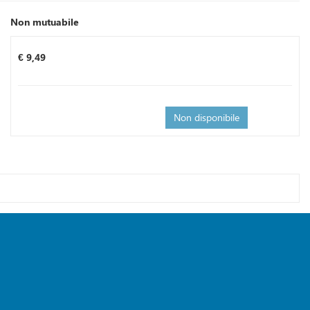
Non mutuabile
Prezzo
€ 9,49
Non disponibile