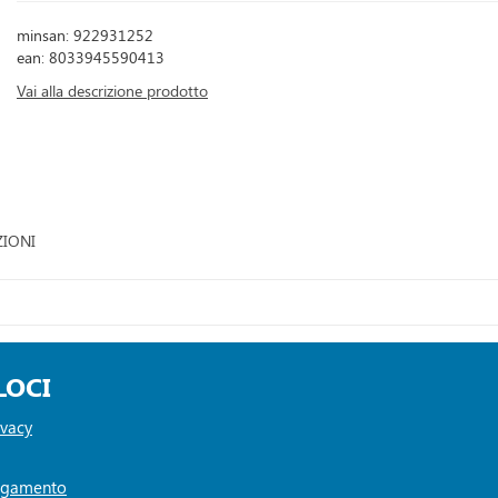
minsan: 922931252
ean: 8033945590413
Vai alla descrizione prodotto
ZIONI
LOCI
ivacy
Pagamento