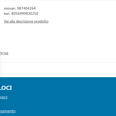
minsan: 987404264
ean: 8056999830250
Vai alla descrizione prodotto
ZIONI
LOCI
ivacy
Pagamento