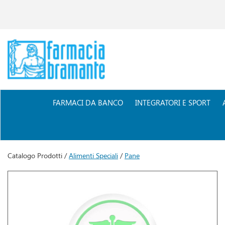
Passa
al
contenuto
principale
Farmacia
Bramante
FARMACI DA BANCO
INTEGRATORI E SPORT
Catalogo Prodotti /
Alimenti Speciali
/
Pane