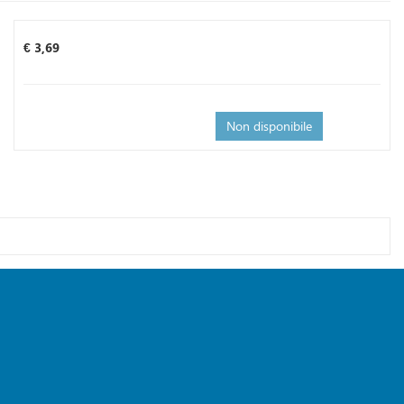
Prezzo
€ 3,69
Non disponibile