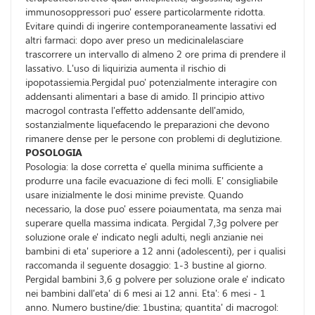
immunosoppressori puo' essere particolarmente ridotta.
Evitare quindi di ingerire contemporaneamente lassativi ed
altri farmaci: dopo aver preso un medicinalelasciare
trascorrere un intervallo di almeno 2 ore prima di prendere il
lassativo. L'uso di liquirizia aumenta il rischio di
ipopotassiemia.Pergidal puo' potenzialmente interagire con
addensanti alimentari a base di amido. Il principio attivo
macrogol contrasta l'effetto addensante dell'amido,
sostanzialmente liquefacendo le preparazioni che devono
rimanere dense per le persone con problemi di deglutizione.
POSOLOGIA
Posologia: la dose corretta e' quella minima sufficiente a
produrre una facile evacuazione di feci molli. E' consigliabile
usare inizialmente le dosi minime previste. Quando
necessario, la dose puo' essere poiaumentata, ma senza mai
superare quella massima indicata. Pergidal 7,3g polvere per
soluzione orale e' indicato negli adulti, negli anzianie nei
bambini di eta' superiore a 12 anni (adolescenti), per i qualisi
raccomanda il seguente dosaggio: 1-3 bustine al giorno.
Pergidal bambini 3,6 g polvere per soluzione orale e' indicato
nei bambini dall'eta' di 6 mesi ai 12 anni. Eta': 6 mesi - 1
anno. Numero bustine/die: 1bustina; quantita' di macrogol: