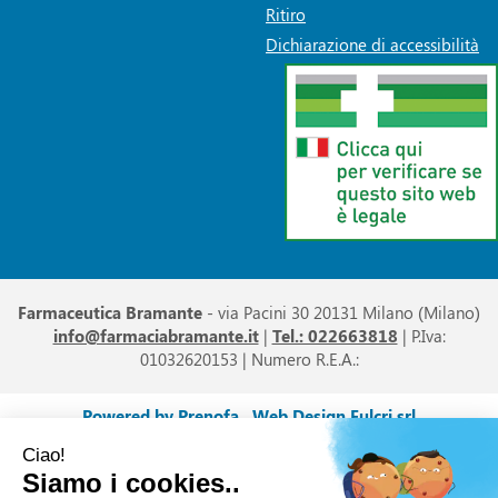
Ritiro
Dichiarazione di accessibilità
Farmaceutica Bramante
- via Pacini 30 20131 Milano (Milano)
info@farmaciabramante.it
|
Tel.: 022663818
| P.Iva:
01032620153 | Numero R.E.A.:
Powered by
Prenofa
Web Design
Fulcri srl