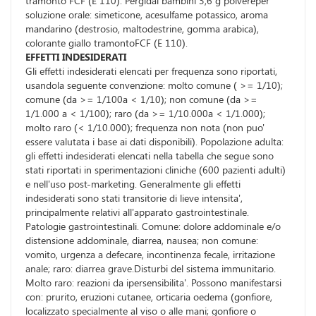
tramonto FCF (E 110). Pergidal bambini 3,6 g polvereper
soluzione orale: simeticone, acesulfame potassico, aroma
mandarino (destrosio, maltodestrine, gomma arabica),
colorante giallo tramontoFCF (E 110).
EFFETTI INDESIDERATI
Gli effetti indesiderati elencati per frequenza sono riportati,
usandola seguente convenzione: molto comune ( >= 1/10);
comune (da >= 1/100a < 1/10); non comune (da >=
1/1.000 a < 1/100); raro (da >= 1/10.000a < 1/1.000);
molto raro (< 1/10.000); frequenza non nota (non puo'
essere valutata i base ai dati disponibili). Popolazione adulta:
gli effetti indesiderati elencati nella tabella che segue sono
stati riportati in sperimentazioni cliniche (600 pazienti adulti)
e nell'uso post-marketing. Generalmente gli effetti
indesiderati sono stati transitorie di lieve intensita',
principalmente relativi all'apparato gastrointestinale.
Patologie gastrointestinali. Comune: dolore addominale e/o
distensione addominale, diarrea, nausea; non comune:
vomito, urgenza a defecare, incontinenza fecale, irritazione
anale; raro: diarrea grave.Disturbi del sistema immunitario.
Molto raro: reazioni da ipersensibilita'. Possono manifestarsi
con: prurito, eruzioni cutanee, orticaria oedema (gonfiore,
localizzato specialmente al viso o alle mani; gonfiore o