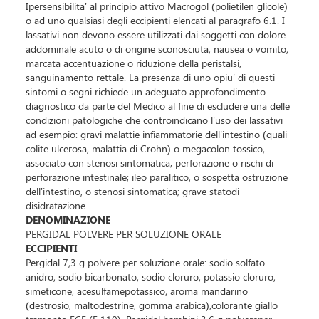
Ipersensibilita' al principio attivo Macrogol (polietilen glicole)
o ad uno qualsiasi degli eccipienti elencati al paragrafo 6.1. I
lassativi non devono essere utilizzati dai soggetti con dolore
addominale acuto o di origine sconosciuta, nausea o vomito,
marcata accentuazione o riduzione della peristalsi,
sanguinamento rettale. La presenza di uno opiu' di questi
sintomi o segni richiede un adeguato approfondimento
diagnostico da parte del Medico al fine di escludere una delle
condizioni patologiche che controindicano l'uso dei lassativi
ad esempio: gravi malattie infiammatorie dell'intestino (quali
colite ulcerosa, malattia di Crohn) o megacolon tossico,
associato con stenosi sintomatica; perforazione o rischi di
perforazione intestinale; ileo paralitico, o sospetta ostruzione
dell'intestino, o stenosi sintomatica; grave statodi
disidratazione.
DENOMINAZIONE
PERGIDAL POLVERE PER SOLUZIONE ORALE
ECCIPIENTI
Pergidal 7,3 g polvere per soluzione orale: sodio solfato
anidro, sodio bicarbonato, sodio cloruro, potassio cloruro,
simeticone, acesulfamepotassico, aroma mandarino
(destrosio, maltodestrine, gomma arabica),colorante giallo