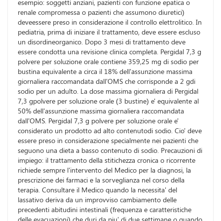
esempio: soggetti anziani, pazienti con funzione epatica o
renale compromessa o pazienti che assumono diuretici)
deveessere preso in considerazione il controllo elettrolitico. In
pediatria, prima di iniziare il trattamento, deve essere escluso
un disordineorganico. Dopo 3 mesi di trattamento deve
essere condotta una revisione clinica completa. Pergidal 7,3 g
polvere per soluzione orale contiene 359,25 mg di sodio per
bustina equivalente a circa il 18% dell'assunzione massima
giornaliera raccomandata dall'OMS che corrisponde a 2 gdi
sodio per un adulto. La dose massima giornaliera di Pergidal
7,3 gpolvere per soluzione orale (3 bustine) e' equivalente al
50% dell'assunzione massima giornaliera raccomandata
dall'OMS. Pergidal 7,3 g polvere per soluzione orale e'
considerato un prodotto ad alto contenutodi sodio. Cio' deve
essere preso in considerazione specialmente nei pazienti che
seguono una dieta a basso contenuto di sodio. Precauzioni di
impiego: il trattamento della stitichezza cronica o ricorrente
richiede sempre l'intervento del Medico per la diagnosi, la
prescrizione dei farmaci e la sorveglianza nel corso della
terapia. Consultare il Medico quando la necessita' del
lassativo deriva da un improvviso cambiamento delle
precedenti abitudini intestinali (frequenza e caratteristiche
delle evacuazioni) che duri da piu' di due settimane o quando