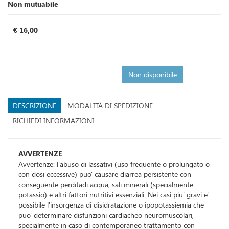
Non mutuabile
Prezzo
€ 16,00
Non disponibile
DESCRIZIONE
MODALITÀ DI SPEDIZIONE
RICHIEDI INFORMAZIONI
AVVERTENZE
Avvertenze: l'abuso di lassativi (uso frequente o prolungato o
con dosi eccessive) puo' causare diarrea persistente con
conseguente perditadi acqua, sali minerali (specialmente
potassio) e altri fattori nutritivi essenziali. Nei casi piu' gravi e'
possibile l'insorgenza di disidratazione o ipopotassiemia che
puo' determinare disfunzioni cardiacheo neuromuscolari,
specialmente in caso di contemporaneo trattamento con