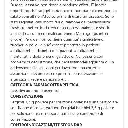
l'usodel lassativo non riesce a produrre effetti. E' inoltre
opportuno chei soggetti anziani o in non buone condizioni di
salute consultino ilMedico prima di usare un lassativo. Sono
stati segnalati casi molto rari di reazione da ipersensibilita'
(rash cutanei, orticaria, edema) edeccezionalmente shock
anafilattico con medicinali contenenti Macrogol(polietilen
glicole). Pergidal non contiene quantita' significative di
zuccheri o polioli e puo' essere prescritto in pazienti
adulti/bambini diabetici o in pazienti adulti/bambini
mantenuti a dieta priva di galattosio. Nei pazienti con
problemi di deglutizione, che necessitanodell'aggiunta di un
addensante alle soluzioni per favorirne una corretta
assunzione, devono essere prese in considerazione le
interazioni, vedere paragrafo 4.5.
CATEGORIA FARMACOTERAPEUTICA
Lassativi ad azione osmotica.
CONSERVAZIONE
Pergidal 7,3 g polvere per soluzione orale: nessuna particolare
condizione di conservazione. Pergidal bambini 3,6 g polvere
per soluzione orale: nessuna particolare condizione di
conservazione.
CONTROINDICAZIONI/EFF.SECONDAR