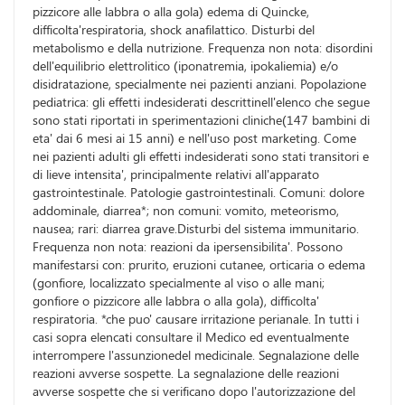
pizzicore alle labbra o alla gola) edema di Quincke,
difficolta'respiratoria, shock anafilattico. Disturbi del
metabolismo e della nutrizione. Frequenza non nota: disordini
dell'equilibrio elettrolitico (iponatremia, ipokaliemia) e/o
disidratazione, specialmente nei pazienti anziani. Popolazione
pediatrica: gli effetti indesiderati descrittinell'elenco che segue
sono stati riportati in sperimentazioni cliniche(147 bambini di
eta' dai 6 mesi ai 15 anni) e nell'uso post marketing. Come
nei pazienti adulti gli effetti indesiderati sono stati transitori e
di lieve intensita', principalmente relativi all'apparato
gastrointestinale. Patologie gastrointestinali. Comuni: dolore
addominale, diarrea*; non comuni: vomito, meteorismo,
nausea; rari: diarrea grave.Disturbi del sistema immunitario.
Frequenza non nota: reazioni da ipersensibilita'. Possono
manifestarsi con: prurito, eruzioni cutanee, orticaria o edema
(gonfiore, localizzato specialmente al viso o alle mani;
gonfiore o pizzicore alle labbra o alla gola), difficolta'
respiratoria. *che puo' causare irritazione perianale. In tutti i
casi sopra elencati consultare il Medico ed eventualmente
interrompere l'assunzionedel medicinale. Segnalazione delle
reazioni avverse sospette. La segnalazione delle reazioni
avverse sospette che si verificano dopo l'autorizzazione del