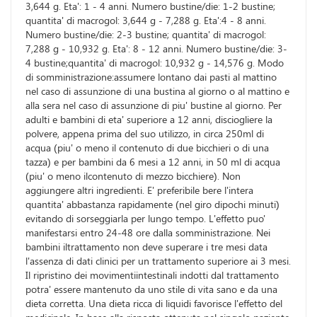
3,644 g. Eta': 1 - 4 anni. Numero bustine/die: 1-2 bustine;
quantita' di macrogol: 3,644 g - 7,288 g. Eta':4 - 8 anni.
Numero bustine/die: 2-3 bustine; quantita' di macrogol:
7,288 g - 10,932 g. Eta': 8 - 12 anni. Numero bustine/die: 3-
4 bustine;quantita' di macrogol: 10,932 g - 14,576 g. Modo
di somministrazione:assumere lontano dai pasti al mattino
nel caso di assunzione di una bustina al giorno o al mattino e
alla sera nel caso di assunzione di piu' bustine al giorno. Per
adulti e bambini di eta' superiore a 12 anni, disciogliere la
polvere, appena prima del suo utilizzo, in circa 250ml di
acqua (piu' o meno il contenuto di due bicchieri o di una
tazza) e per bambini da 6 mesi a 12 anni, in 50 ml di acqua
(piu' o meno ilcontenuto di mezzo bicchiere). Non
aggiungere altri ingredienti. E' preferibile bere l'intera
quantita' abbastanza rapidamente (nel giro dipochi minuti)
evitando di sorseggiarla per lungo tempo. L'effetto puo'
manifestarsi entro 24-48 ore dalla somministrazione. Nei
bambini iltrattamento non deve superare i tre mesi data
l'assenza di dati clinici per un trattamento superiore ai 3 mesi.
Il ripristino dei movimentiintestinali indotti dal trattamento
potra' essere mantenuto da uno stile di vita sano e da una
dieta corretta. Una dieta ricca di liquidi favorisce l'effetto del