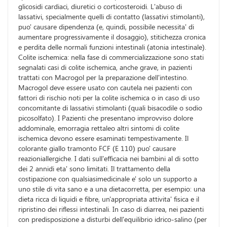
glicosidi cardiaci, diuretici o corticosteroidi. L'abuso di
lassativi, specialmente quelli di contatto (lassativi stimolanti),
puo' causare dipendenza (e, quindi, possibile necessita' di
aumentare progressivamente il dosaggio), stitichezza cronica
e perdita delle normali funzioni intestinali (atonia intestinale).
Colite ischemica: nella fase di commercializzazione sono stati
segnalati casi di colite ischemica, anche grave, in pazienti
trattati con Macrogol per la preparazione dell'intestino.
Macrogol deve essere usato con cautela nei pazienti con
fattori di rischio noti per la colite ischemica o in caso di uso
concomitante di lassativi stimolanti (quali bisacodile o sodio
picosolfato). I Pazienti che presentano improvviso dolore
addominale, emorragia rettaleo altri sintomi di colite
ischemica devono essere esaminati tempestivamente. Il
colorante giallo tramonto FCF (E 110) puo' causare
reazioniallergiche. I dati sull'efficacia nei bambini al di sotto
dei 2 annidi eta' sono limitati. Il trattamento della
costipazione con qualsiasimedicinale e' solo un supporto a
uno stile di vita sano e a una dietacorretta, per esempio: una
dieta ricca di liquidi e fibre, un'appropriata attivita' fisica e il
ripristino dei riflessi intestinali. In caso di diarrea, nei pazienti
con predisposizione a disturbi dell'equilibrio idrico-salino (per