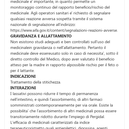
medicinale e' importante, in quanto permette un
monitoraggio continuo del rapporto beneficio/rischio del
medicinale. Agli operatori sanitari e' richiesto di segnalare
qualsiasi reazione avversa sospetta tramite il sistema
nazionale di segnalazione all'indirizzo:
https://www.aifa.gov.it/content/segnalazioni-reazioni-avverse.
GRAVIDANZA E ALLATTAMENTO
Non esistono studi adeguati e ben controllati sull'uso del
medicinalein gravidanza o nell'allattamento. Pertanto il
medicinale deve essereusato solo in caso di necessita', sotto il
diretto controllo del Medico, dopo aver valutato il beneficio
atteso per la madre in rapporto alpossibile rischio per il feto o
per il lattante.
INDICAZIONI
Trattamento della stitichezza.
INTERAZIONI
I lassativi possono ridurre il tempo di permanenza
nell'intestino, e quindi l'assorbimento, di altri farmaci
somministrati contemporaneamente per via orale. Esiste la
possibilita' che l'assorbimento di altri medicinali possa essere
transitoriamente ridotto durante l'impiego di Pergidal.
L'efficacia di medicinali caratterizzati da indice
terapeuticoristretto quali antiepilettici, digossina, agenti