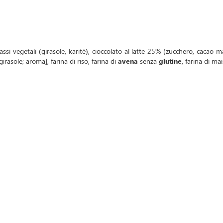
assi vegetali (girasole, karité), cioccolato al latte 25% (zucchero, cacao
irasole; aroma], farina di riso, farina di
avena
senza
glutine
, farina di ma