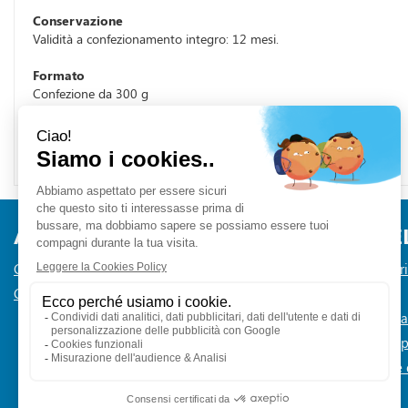
Conservazione
Validità a confezionamento integro: 12 mesi.
Formato
Confezione da 300 g
Cod.
CO09
Cod.
CO09
AREA UTENTE
LINK VE
Contatti
Informativa Pr
Condizioni di Vendita
Cookie Policy
Modalità di 
Modalità di Sp
Dichiarazione d