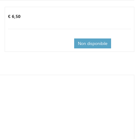
Prezzo
€ 6,50
Non disponibile