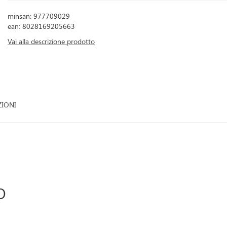
minsan: 977709029
ean: 8028169205663
Vai alla descrizione prodotto
ZIONI
O