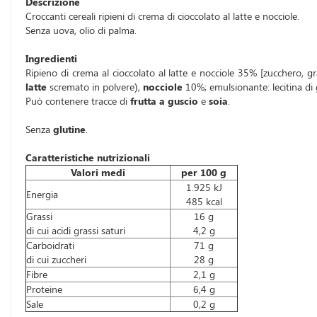
Descrizione
Croccanti cereali ripieni di crema di cioccolato al latte e nocciole.
Senza uova, olio di palma.
Ingredienti
Ripieno di crema al cioccolato al latte e nocciole 35% [zucchero, gr
latte
scremato in polvere),
nocciole
10%; emulsionante: lecitina di g
Può contenere tracce di
frutta a guscio
e
soia
.
Senza
glutine
.
Caratteristiche nutrizionali
Valori medi
per 100 g
1.925 kJ
Energia
485 kcal
Grassi
16 g
di cui acidi grassi saturi
4,2 g
Carboidrati
71 g
di cui zuccheri
28 g
Fibre
2,1 g
Proteine
6,4 g
Sale
0,2 g