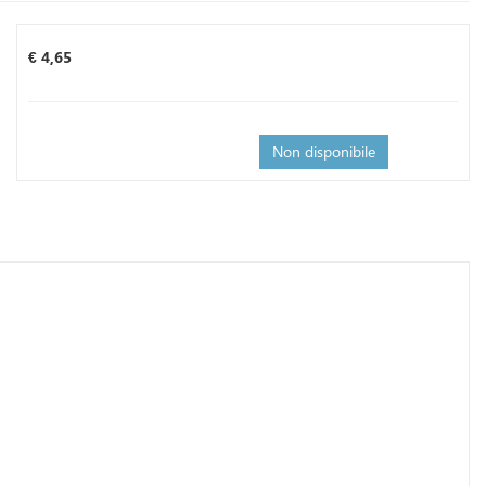
Prezzo
€ 4,65
Non disponibile