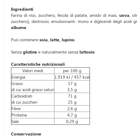
Ingredienti
Farina di riso, zucchero, fecola di patate, amido di mais,
uova
, ol
zucchero), destrosio; emulsionanti: mono e digliceridi degli acidi g
albume
.
Può contenere
soia, latte, lupino
.
Senza
glutine
e naturalmente senza
lattosio
.
Caratteristiche nutrizionali
Valori medi
per 100 g
Energia
1.919 kJ / 457 kcal
Grassi
17 g
di cui acidi grassi saturi
3,5 g
Carboidrati
71 g
di cui zuccheri
25 g
Fibre
2,6 g
Proteine
4,7 g
Sale
0,29 g
Conservazione