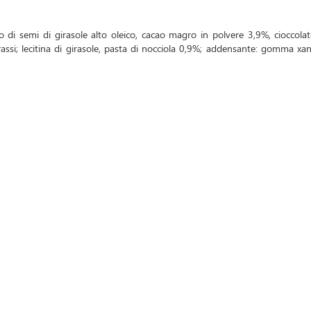
io di semi di girasole alto oleico, cacao magro in polvere 3,9%, cioccol
rassi; lecitina di girasole, pasta di nocciola 0,9%; addensante: gomma xa