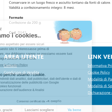
Conservare in un luogo fresco e asciutto lontano da fonti di calore.
Validità a confezionamento integro: 8 mesi.
Formato
Confezione da 200 g.
Cod.
D142
AREA UTENTE
LINK VE
Contatti
Informativa Pr
Condizioni di Vendita
Cookie Policy
Modalità di 
Modalità di Sp
Dichiarazione d