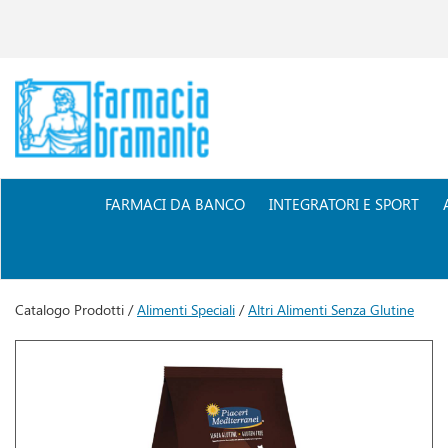
Passa
al
contenuto
principale
Farmacia
Bramante
FARMACI DA BANCO
INTEGRATORI E SPORT
Catalogo Prodotti /
Alimenti Speciali
/
Altri Alimenti Senza Glutine