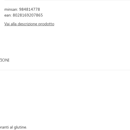
minsan: 984814778
ean: 8028169207865
Vai alla descrizione prodotto
ZIONI
anti al glutine.