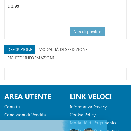
Prezzo
€ 3,99
Non disponibile
DESCRIZIONE
MODALITÀ DI SPEDIZIONE
RICHIEDI INFORMAZIONI
AREA UTENTE
LINK VELOCI
Contatti
Informativa Privacy
Condizioni di Vendita
Cookie Policy
Modalità di Pagamento
Modalità di Spedizione e