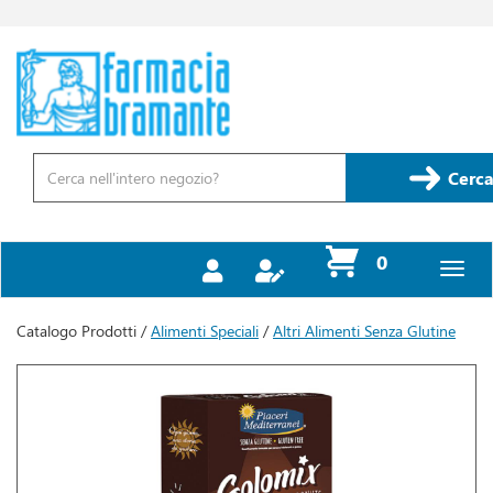
Passa
al
contenuto
Farmacia
principale
Bramante
Cerca
Prodotto
Cerca
prodotti
0
inseriti
Catalogo Prodotti /
Alimenti Speciali
/
Altri Alimenti Senza Glutine