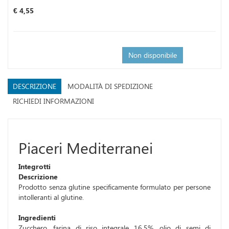
Prezzo
€ 4,55
Non disponibile
DESCRIZIONE
MODALITÀ DI SPEDIZIONE
RICHIEDI INFORMAZIONI
Piaceri Mediterranei
Integrotti
Descrizione
Prodotto senza glutine specificamente formulato per persone
intolleranti al glutine.
Ingredienti
Zucchero, farina di riso integrale 16,5%, olio di semi di