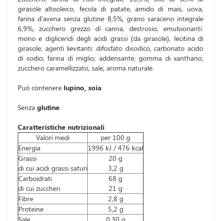
girasole altooleico, fecola di patate, amido di mais, uova,
farina d'avena senza glutine 8,5%, grano saraceno integrale
6,9%, zucchero grezzo di canna, destrosio; emulsionanti:
mono e digliceridi degli acidi grassi (da girasole), lecitina di
girasole; agenti lievitanti: difosfato disodico, carbonato acido
di sodio; farina di miglio; addensante: gomma di xanthano;
zucchero caramellizzato, sale, aroma naturale.
Può contenere
lupino, soia
.
Senza
glutine
.
Caratteristiche nutrizionali
Valori medi
per 100 g
Energia
1996 kJ / 476 kcal
Grassi
20 g
di cui acidi grassi saturi
3,2 g
Carboidrati
68 g
di cui zuccheri
21 g
Fibre
2,8 g
Proteine
5,2 g
Sale
0,30 g