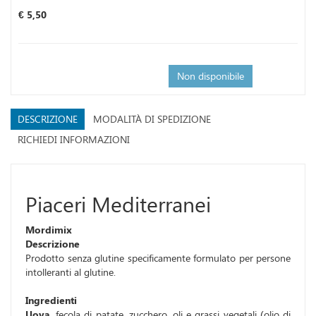
Prezzo
€ 5,50
Non disponibile
DESCRIZIONE
MODALITÀ DI SPEDIZIONE
RICHIEDI INFORMAZIONI
Piaceri Mediterranei
Mordimix
Descrizione
Prodotto senza glutine specificamente formulato per persone
intolleranti al glutine.
Ingredienti
Uova
, fecola di patate, zucchero, oli e grassi vegetali (olio di