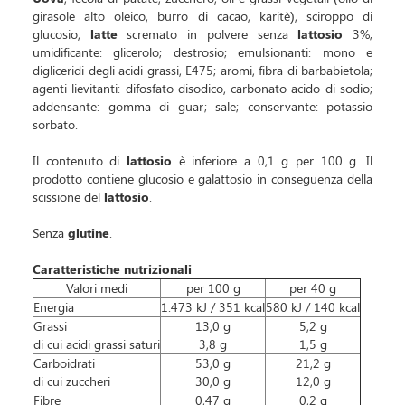
girasole alto oleico, burro di cacao, karitè), sciroppo di
glucosio,
latte
scremato in polvere senza
lattosio
3%;
umidificante: glicerolo; destrosio; emulsionanti: mono e
digliceridi degli acidi grassi, E475; aromi, fibra di barbabietola;
agenti lievitanti: difosfato disodico, carbonato acido di sodio;
addensante: gomma di guar; sale; conservante: potassio
sorbato.
Il contenuto di
lattosio
è inferiore a 0,1 g per 100 g. Il
prodotto contiene glucosio e galattosio in conseguenza della
scissione del
lattosio
.
Senza
glutine
.
Caratteristiche nutrizionali
Valori medi
per 100 g
per 40 g
Energia
1.473 kJ / 351 kcal
580 kJ / 140 kcal
Grassi
13,0 g
5,2 g
di cui acidi grassi saturi
3,8 g
1,5 g
Carboidrati
53,0 g
21,2 g
di cui zuccheri
30,0 g
12,0 g
Fibre
0,47 g
0,2 g