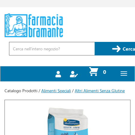
Passa
al
contenuto
Farmacia
principale
Bramante
Cerca
Prodotto
Cerca
prodotti
0
inseriti
Catalogo Prodotti /
Alimenti Speciali
/
Altri Alimenti Senza Glutine