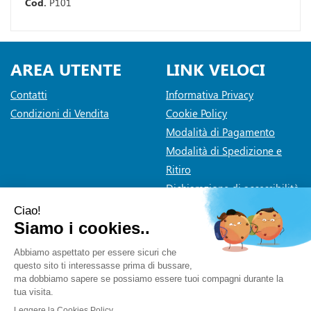
Cod.
P101
AREA UTENTE
LINK VELOCI
Contatti
Informativa Privacy
Condizioni di Vendita
Cookie Policy
Modalità di Pagamento
Modalità di Spedizione e
Ritiro
Dichiarazione di accessibilità
Farmaceutica Bramante
- via Pacini 30 20131 Milano (Milano)
info@farmaciabramante.it
|
Tel.: 022663818
| P.Iva:
01032620153 | Numero R.E.A.:
Powered by
Prenofa
Web Design
Fulcri srl