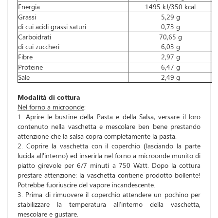
Energia
1495 kJ/350 kcal
Grassi
5,29 g
di cui acidi grassi saturi
0,73 g
Carboidrati
70,65 g
di cui zuccheri
6,03 g
Fibre
2,97 g
Proteine
6,47 g
Sale
2,49 g
Modalità di cottura
Nel forno a microonde
:
1. Aprire le bustine della Pasta e della Salsa, versare il loro
contenuto nella vaschetta e mescolare ben bene prestando
attenzione che la salsa copra completamente la pasta.
2. Coprire la vaschetta con il coperchio (lasciando la parte
lucida all’interno) ed inserirla nel forno a microonde munito di
piatto girevole per 6/7 minuti a 750 Watt. Dopo la cottura
prestare attenzione: la vaschetta contiene prodotto bollente!
Potrebbe fuoriuscire del vapore incandescente.
3. Prima di rimuovere il coperchio attendere un pochino per
stabilizzare la temperatura all’interno della vaschetta,
mescolare e gustare.