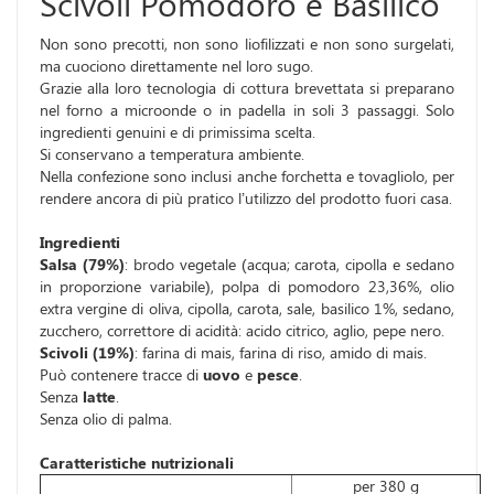
Scivoli Pomodoro e Basilico
Non sono precotti, non sono liofilizzati e non sono surgelati,
ma cuociono direttamente nel loro sugo.
Grazie alla loro tecnologia di cottura brevettata si preparano
nel forno a microonde o in padella in soli 3 passaggi. Solo
ingredienti genuini e di primissima scelta.
Si conservano a temperatura ambiente.
Nella confezione sono inclusi anche forchetta e tovagliolo, per
rendere ancora di più pratico l’utilizzo del prodotto fuori casa.
Ingredienti
Salsa (79%)
: brodo vegetale (acqua; carota, cipolla e sedano
in proporzione variabile), polpa di pomodoro 23,36%, olio
extra vergine di oliva, cipolla, carota, sale, basilico 1%, sedano,
zucchero, correttore di acidità: acido citrico, aglio, pepe nero.
Scivoli (19%)
: farina di mais, farina di riso, amido di mais.
Può contenere tracce di
uovo
e
pesce
.
Senza
latte
.
Senza olio di palma.
Caratteristiche nutrizionali
per 380 g