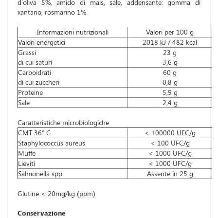
d'oliva 5%, amido di mais, sale, addensante: gomma di
xantano, rosmarino 1%.
Informazioni nutrizionali
Valori per 100 g
Valori energetici
2018 kJ / 482 kcal
Grassi
23 g
di cui saturi
3,6 g
Carboidrati
60 g
di cui zuccheri
0,8 g
Proteine
5,9 g
Sale
2,4 g
Caratteristiche microbiologiche
CMT 36° C
< 100000 UFC/g
Staphylococcus aureus
< 100 UFC/g
Muffe
< 1000 UFC/g
Lieviti
< 1000 UFC/g
Salmonella spp
Assente in 25 g
Glutine < 20mg/kg (ppm)
Conservazione