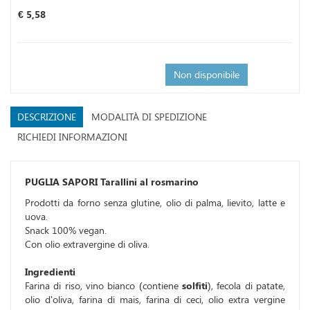
Prezzo
€ 5,58
Non disponibile
DESCRIZIONE
MODALITÀ DI SPEDIZIONE
RICHIEDI INFORMAZIONI
PUGLIA SAPORI Tarallini al rosmarino
Prodotti da forno senza glutine, olio di palma, lievito, latte e
uova.
Snack 100% vegan.
Con olio extravergine di oliva.
Ingredienti
Farina di riso, vino bianco (contiene
solfiti
), fecola di patate,
olio d'oliva, farina di mais, farina di ceci, olio extra vergine