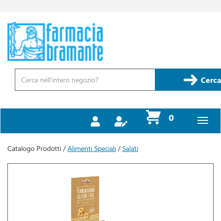
Passa
al
contenuto
Farmacia
principale
Bramante
Cerca
Prodotto
Cerca
prodotti
0
inseriti
Catalogo Prodotti /
Alimenti Speciali
/
Salati