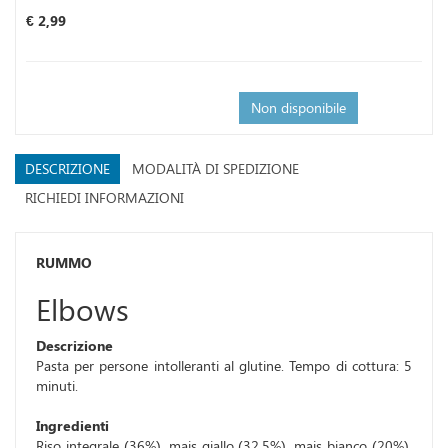
Prezzo
€ 2,99
Non disponibile
DESCRIZIONE
MODALITÀ DI SPEDIZIONE
RICHIEDI INFORMAZIONI
RUMMO
Elbows
Descrizione
Pasta per persone intolleranti al glutine. Tempo di cottura: 5
minuti.
Ingredienti
Riso integrale (36%), mais giallo (32,5%), mais bianco (20%),