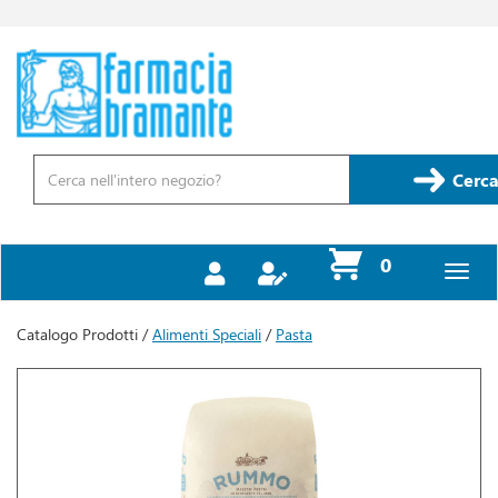
Passa
al
contenuto
Farmacia
principale
Bramante
Cerca
Prodotto
Cerca
prodotti
0
inseriti
Catalogo Prodotti /
Alimenti Speciali
/
Pasta