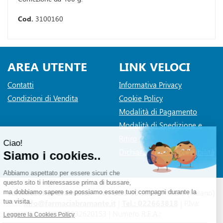
Cod.
3100160
AREA UTENTE
LINK VELOCI
Contatti
Informativa Privacy
Condizioni di Vendita
Cookie Policy
Modalità di Pagamento
Modalità di Spedizione e
Ritiro
Dichiarazione di accessibilità
Farmaceutica Bramante
- via Pacini 30 20131 Milano (Milano)
info@farmaciabramante.it
|
Tel.: 022663818
| P.Iva:
01032620153 | Numero R.E.A.: