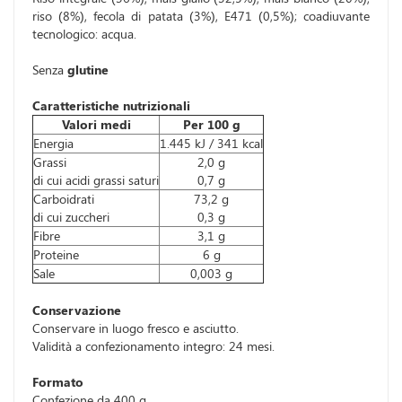
riso (8%), fecola di patata (3%), E471 (0,5%); coadiuvante
tecnologico: acqua.
Senza
glutine
Caratteristiche nutrizionali
Valori medi
Per 100 g
Energia
1.445 kJ / 341 kcal
Grassi
2,0 g
di cui acidi grassi saturi
0,7 g
Carboidrati
73,2 g
di cui zuccheri
0,3 g
Fibre
3,1 g
Proteine
6 g
Sale
0,003 g
Conservazione
Conservare in luogo fresco e asciutto.
Validità a confezionamento integro: 24 mesi.
Formato
Confezione da 400 g.