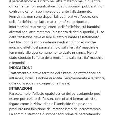
il paracetamolo e' escreto nel latte materno ma in quantita'
clinicamente non significative. I dati disponibili pubblicati non
controindicano il suo impiego durante l'allattamento.
Fenilefrina: non sono disponibili dati relativi all'escrezione
della fenilefrina nel latte materno ne' sono riportate
informazioni relative agli effetti dellafenilefrina sui bambini
allattati con latte materno. In assenza di dati disponibili, l'uso
della fenilefrina deve essere evitato durante l'allattamento.
Fertilita': non ci sono evidenze negli studi non-cliniciche
indicano effetti del paracetamolo sulla fertilita' maschile e
femminile alle dosi comunemente usate in clinica. Non e'
stato studiato l'effetto della fenilefrina sulla fertilita' maschile
e femminile.
INDICAZIONI
Trattamento a breve termine dei sintomi da raffreddore ed
influenza, inclusi il dolore di entita' lieve/moderata e la febbre,
quando associati a congestione nasale.
INTERAZIONI
Paracetamolo: l'effetto epatotossico del paracetamolo puo'
essere potenziato dall'assunzione di altri farmaci attivi sul
fegato come la zidovudina e l'isoniazide che possono
produrre una inibizione del metabolismo del paracetamolo.
La somministrazione di probenecid prima di paracetamolo