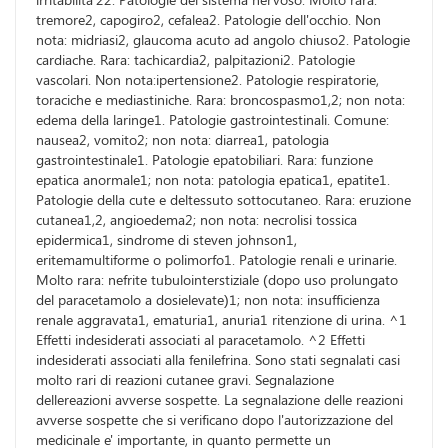
tremore2, capogiro2, cefalea2. Patologie dell'occhio. Non
nota: midriasi2, glaucoma acuto ad angolo chiuso2. Patologie
cardiache. Rara: tachicardia2, palpitazioni2. Patologie
vascolari. Non nota:ipertensione2. Patologie respiratorie,
toraciche e mediastiniche. Rara: broncospasmo1,2; non nota:
edema della laringe1. Patologie gastrointestinali. Comune:
nausea2, vomito2; non nota: diarrea1, patologia
gastrointestinale1. Patologie epatobiliari. Rara: funzione
epatica anormale1; non nota: patologia epatica1, epatite1.
Patologie della cute e deltessuto sottocutaneo. Rara: eruzione
cutanea1,2, angioedema2; non nota: necrolisi tossica
epidermica1, sindrome di steven johnson1,
eritemamultiforme o polimorfo1. Patologie renali e urinarie.
Molto rara: nefrite tubulointerstiziale (dopo uso prolungato
del paracetamolo a dosielevate)1; non nota: insufficienza
renale aggravata1, ematuria1, anuria1 ritenzione di urina. ^1
Effetti indesiderati associati al paracetamolo. ^2 Effetti
indesiderati associati alla fenilefrina. Sono stati segnalati casi
molto rari di reazioni cutanee gravi. Segnalazione
dellereazioni avverse sospette. La segnalazione delle reazioni
avverse sospette che si verificano dopo l'autorizzazione del
medicinale e' importante, in quanto permette un