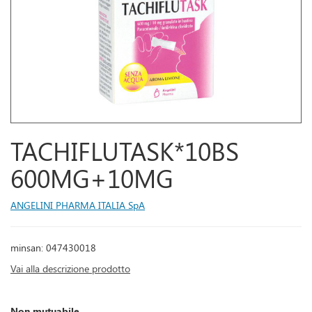
TACHIFLUTASK*10BS
600MG+10MG
ANGELINI PHARMA ITALIA SpA
minsan: 047430018
Vai alla descrizione prodotto
Non mutuabile