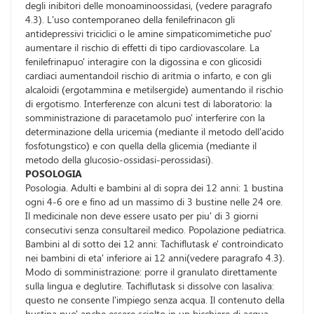
degli inibitori delle monoaminoossidasi, (vedere paragrafo
4.3). L'uso contemporaneo della fenilefrinacon gli
antidepressivi triciclici o le amine simpaticomimetiche puo'
aumentare il rischio di effetti di tipo cardiovascolare. La
fenilefrinapuo' interagire con la digossina e con glicosidi
cardiaci aumentandoil rischio di aritmia o infarto, e con gli
alcaloidi (ergotammina e metilsergide) aumentando il rischio
di ergotismo. Interferenze con alcuni test di laboratorio: la
somministrazione di paracetamolo puo' interferire con la
determinazione della uricemia (mediante il metodo dell'acido
fosfotungstico) e con quella della glicemia (mediante il
metodo della glucosio-ossidasi-perossidasi).
POSOLOGIA
Posologia. Adulti e bambini al di sopra dei 12 anni: 1 bustina
ogni 4-6 ore e fino ad un massimo di 3 bustine nelle 24 ore.
Il medicinale non deve essere usato per piu' di 3 giorni
consecutivi senza consultareil medico. Popolazione pediatrica.
Bambini al di sotto dei 12 anni: Tachiflutask e' controindicato
nei bambini di eta' inferiore ai 12 anni(vedere paragrafo 4.3).
Modo di somministrazione: porre il granulato direttamente
sulla lingua e deglutire. Tachiflutask si dissolve con lasaliva:
questo ne consente l'impiego senza acqua. Il contenuto della
bustina puo' anche essere sciolto in un bicchiere di acqua