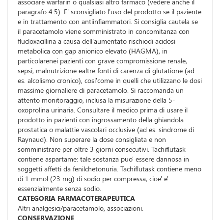
associare warfarin o qualsiasi altro farmaco (vedere anche il
paragrafo 4.5). E' sconsigliato l'uso del prodotto se il paziente
e in trattamento con antiinfiammatori. Si consiglia cautela se
il paracetamolo viene somministrato in concomitanza con
flucloxacillina a causa dell'aumentato rischiodi acidosi
metabolica con gap anionico elevato (HAGMA), in
particolarenei pazienti con grave compromissione renale,
sepsi, malnutrizione ealtre fonti di carenza di glutatione (ad
es. alcolismo cronico), cosi'come in quelli che utilizzano le dosi
massime giornaliere di paracetamolo. Si raccomanda un
attento monitoraggio, inclusa la misurazione della 5-
oxoprolina urinaria. Consultare il medico prima di usare il
prodotto in pazienti con ingrossamento della ghiandola
prostatica o malattie vascolari occlusive (ad es. sindrome di
Raynaud). Non superare la dose consigliata e non
somministrare per oltre 3 giorni consecutivi. Tachiflutask
contiene aspartame: tale sostanza puo' essere dannosa in
soggetti affetti da fenilchetonuria. Tachiflutask contiene meno
di 1 mmol (23 mg) di sodio per compressa, cioe' e'
essenzialmente senza sodio.
CATEGORIA FARMACOTERAPEUTICA
Altri analgesici/paracetamolo, associazioni.
CONSERVAZIONE