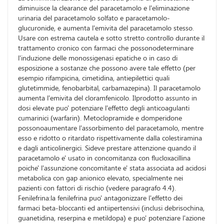
diminuisce la clearance del paracetamolo e l'eliminazione
urinaria del paracetamolo solfato e paracetamolo-
glucuronide, e aumenta l'emivita del paracetamolo stesso.
Usare con estrema cautela e sotto stretto controllo durante il
trattamento cronico con farmaci che possonodeterminare
l'induzione delle monossigenasi epatiche o in caso di
esposizione a sostanze che possono avere tale effetto (per
esempio rifampicina, cimetidina, antiepilettici quali
glutetimmide, fenobarbital, carbamazepina). Il paracetamolo
aumenta l'emivita del cloramfenicolo. Ilprodotto assunto in
dosi elevate puo' potenziare l'effetto degli anticoagulanti
cumarinici (warfarin). Metoclopramide e domperidone
possonoaumentare l'assorbimento del paracetamolo, mentre
esso e ridotto o ritardato rispettivamente dalla colestiramina
e dagli anticolinergici. Sideve prestare attenzione quando il
paracetamolo e' usato in concomitanza con flucloxacillina
poiche' l'assunzione concomitante e' stata associata ad acidosi
metabolica con gap anionico elevato, specialmente nei
pazienti con fattori di rischio (vedere paragrafo 4.4).
Fenilefrina:la fenilefrina puo' antagonizzare l'effetto dei
farmaci beta-bloccanti ed antiipertensivi (inclusi debrisochina,
guanetidina, reserpina e metildopa) e puo' potenziare l'azione