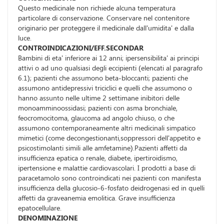
Questo medicinale non richiede alcuna temperatura
particolare di conservazione. Conservare nel contenitore
originario per proteggere il medicinale dall'umidita' e dalla
luce.
CONTROINDICAZIONI/EFF.SECONDAR
Bambini di eta' inferiore ai 12 anni; ipersensibilita' ai principi
attivi o ad uno qualsiasi degli eccipienti (elencati al paragrafo
6.1); pazienti che assumono beta-bloccanti; pazienti che
assumono antidepressivi triciclici e quelli che assumono o
hanno assunto nelle ultime 2 settimane inibitori delle
monoamminoossidasi; pazienti con asma bronchiale,
feocromocitoma, glaucoma ad angolo chiuso, o che
assumono contemporaneamente altri medicinali simpatico
mimetici (come decongestionanti,soppressori dell'appetito e
psicostimolanti simili alle amfetamine).Pazienti affetti da
insufficienza epatica o renale, diabete, ipertiroidismo,
ipertensione e malattie cardiovascolari. I prodotti a base di
paracetamolo sono controindicati nei pazienti con manifesta
insufficienza della glucosio-6-fosfato deidrogenasi ed in quelli
affetti da graveanemia emolitica. Grave insufficienza
epatocellulare.
DENOMINAZIONE