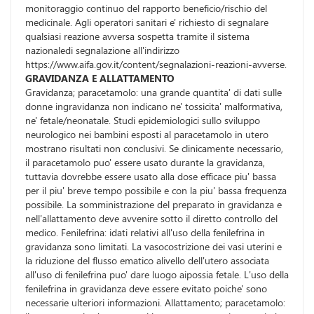
monitoraggio continuo del rapporto beneficio/rischio del
medicinale. Agli operatori sanitari e' richiesto di segnalare
qualsiasi reazione avversa sospetta tramite il sistema
nazionaledi segnalazione all'indirizzo
https://www.aifa.gov.it/content/segnalazioni-reazioni-avverse.
GRAVIDANZA E ALLATTAMENTO
Gravidanza; paracetamolo: una grande quantita' di dati sulle
donne ingravidanza non indicano ne' tossicita' malformativa,
ne' fetale/neonatale. Studi epidemiologici sullo sviluppo
neurologico nei bambini esposti al paracetamolo in utero
mostrano risultati non conclusivi. Se clinicamente necessario,
il paracetamolo puo' essere usato durante la gravidanza,
tuttavia dovrebbe essere usato alla dose efficace piu' bassa
per il piu' breve tempo possibile e con la piu' bassa frequenza
possibile. La somministrazione del preparato in gravidanza e
nell'allattamento deve avvenire sotto il diretto controllo del
medico. Fenilefrina: idati relativi all'uso della fenilefrina in
gravidanza sono limitati. La vasocostrizione dei vasi uterini e
la riduzione del flusso ematico alivello dell'utero associata
all'uso di fenilefrina puo' dare luogo aipossia fetale. L'uso della
fenilefrina in gravidanza deve essere evitato poiche' sono
necessarie ulteriori informazioni. Allattamento; paracetamolo: