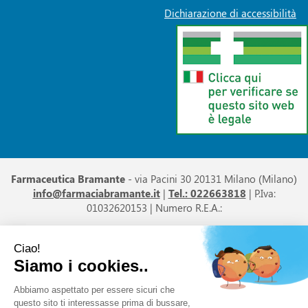
Dichiarazione di accessibilità
Farmaceutica Bramante
- via Pacini 30 20131 Milano (Milano)
info@farmaciabramante.it
|
Tel.: 022663818
| P.Iva:
01032620153 | Numero R.E.A.:
Powered by
Prenofa
Web Design
Fulcri srl