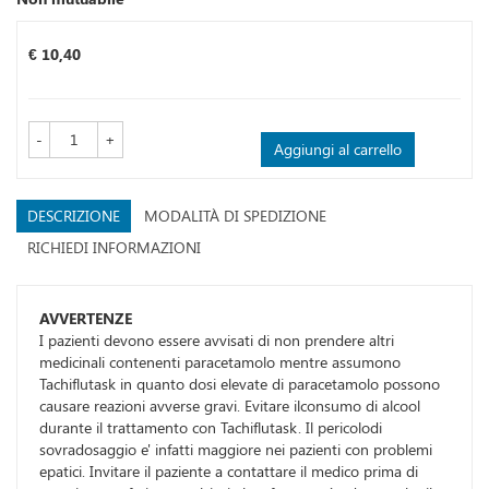
Prezzo
€ 10,40
-
+
Aggiungi al carrello
DESCRIZIONE
MODALITÀ DI SPEDIZIONE
RICHIEDI INFORMAZIONI
AVVERTENZE
I pazienti devono essere avvisati di non prendere altri
medicinali contenenti paracetamolo mentre assumono
Tachiflutask in quanto dosi elevate di paracetamolo possono
causare reazioni avverse gravi. Evitare ilconsumo di alcool
durante il trattamento con Tachiflutask. Il pericolodi
sovradosaggio e' infatti maggiore nei pazienti con problemi
epatici. Invitare il paziente a contattare il medico prima di