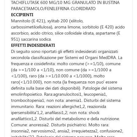
TACHIFLUTASK 600 MG/10 MG GRANULATO IN BUSTINA
PARACETAMOLO/FENILEFRINA CLORIDRATO
ECCIPIENTI
Mannitolo (E 421), xylitab 200 (xilitolo,
carbossimetilcellulosa), aroma limone, sorbitolo (E 420) acido
ascorbico, acido citrico, silice colloidale idrata, aspartame (E
951) saccarina sodica.
EFFETTI INDESIDERATI
Di seguito sono riportati gli effetti indesiderati organizzati
secondola classificazione per Sistemi ed Organi MedDRA. La
frequenza e cosidefinita: molto comune (>=1/10), comune
(da >=1/100 a <1/10), non comune (da >=1/1000 a
<1/100), raro (da >=1/10.000 a <1/1000), molto
raro(<1/10.000), non nota (la frequenza non puo' essere
definita sulla base dei dati disponibili). Patologie del sistema
emolinfopoietico. Rara:agranulocitosi1, leucopenia1,
trombocitopenia1; non nota: anemia1. Disturbi del sistema
immunitario. Rara: reazioni allergiche1,2, reazionida
ipersensibilita'1,2, anafilassi1,2; non nota: shock
anafilattico1,2. Disturbi del metabolismo e della nutrizione.
Comune: anoressia2. Disturbi psichiatrici. Molto rara:
insonnia2, nervosismo2, ansia2, irrequietezza2, confusione2,
irritabilita'22. Patologie del sistema nervoso. Molto rara: