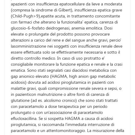
apazienti con insufficienza epatocellulare da lieve a moderata
(compresa la sindrome di Gilbert), insufficienza epatica grave
(Child-Pugh>9),epatite acuta, in trattamento concomitante
con farmaci che alterano la funzionalita' epatica, carenza di
glucosio-6-fosfato deidrogenasi, anemia emolitica. Dosi
elevate o prolungate del prodotto possono provocare
alterazioni a carico del rene e del sangue anche gravi, percio'
lasomministrazione nei soggetti con insufficienza renale deve
essere effettuata solo se effettivamente necessaria e sotto il
diretto controllo medico. In caso di uso protratto e'
consigliabile monitorare la funzione epatica e renale e la crasi
ematica. Sono stati segnalati casi diacidosi metabolica con
gap anionico elevato (HAGMA, high anion gap metabolic
acidosis) dovuta ad acidosi piroglutamica in pazienti con
malattie gravi, quali compromissione renale severa e sepsi, o
in pazienticon malnutrizione o altre fonti di carenza di
glutatione (ad es. alcolismo cronico) che sono stati trattati
con paracetamolo a dose terapeutica per un periodo
prolungato o con un'associazione di paracetamolo
eflucloxacillina. Se si sospetta HAGMA a causa di acidosi
piroglutamica, si raccomanda l'immediata interruzione di
paracetamolo e un attentomonitoraggio. La misurazione della