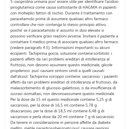
5-oxoprolina urinaria puo' essere utile per identificare l'acidosi
piroglutamica come causa sottostante di HAGMA in pazienti
con molteplici fattori di rischio. Durante il trattamento con
paracetamolo prima di assumere qualsiasi altro farmaco
controllare che non contenga lo stesso principio attivo,
poiche' se il paracetamolo e' assunto in dosi elevate si
possono verificare gravi reazioni avverse. Invitare il paziente a
contattare il medico prima di associare qualsiasi altro farmaco
(vedere paragrafo 4.5). Informazioni importanti su alcuni
eccipienti. Tachipirina gocce, soluzione contiene:sorbitolo: i
pazienti affetti da rari problemi ereditari di intolleranza al
fruttosio, non devono assumere questo medicinale, glicole
propilenico: puo' causare sintomi simili a quelli causati
dall'alcool. Tachipirina sciroppo contiene: saccarosio: i pazienti
affetti da rari problemi ereditari di intolleranza al fruttosio, da
malassorbimento di glucosio-galattosio, o da insufficienza di
sucrasi-isomaltasi, non devonoassumere questo medicinale.
Per la dose da 15 ml questo medicinale contiene 5,25 g di
saccarosio, per la dose di 16,5 ml contiene 5,78 g
disaccarosio, per la dose di 18,5 ml contiene 6,48 g di
saccarosio e perla dose da 20 ml contiene 7 g di saccarosio.
Da tenere in considerazione in persone affette da diabete
mellito, metile paraidrossibenzoato:puo' causare reazioni