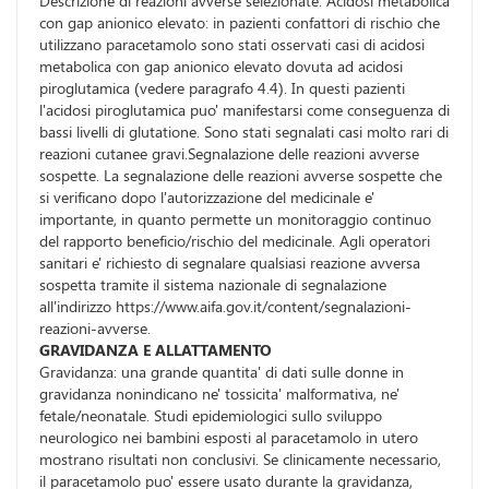
Descrizione di reazioni avverse selezionate. Acidosi metabolica
con gap anionico elevato: in pazienti confattori di rischio che
utilizzano paracetamolo sono stati osservati casi di acidosi
metabolica con gap anionico elevato dovuta ad acidosi
piroglutamica (vedere paragrafo 4.4). In questi pazienti
l'acidosi piroglutamica puo' manifestarsi come conseguenza di
bassi livelli di glutatione. Sono stati segnalati casi molto rari di
reazioni cutanee gravi.Segnalazione delle reazioni avverse
sospette. La segnalazione delle reazioni avverse sospette che
si verificano dopo l'autorizzazione del medicinale e'
importante, in quanto permette un monitoraggio continuo
del rapporto beneficio/rischio del medicinale. Agli operatori
sanitari e' richiesto di segnalare qualsiasi reazione avversa
sospetta tramite il sistema nazionale di segnalazione
all'indirizzo https://www.aifa.gov.it/content/segnalazioni-
reazioni-avverse.
GRAVIDANZA E ALLATTAMENTO
Gravidanza: una grande quantita' di dati sulle donne in
gravidanza nonindicano ne' tossicita' malformativa, ne'
fetale/neonatale. Studi epidemiologici sullo sviluppo
neurologico nei bambini esposti al paracetamolo in utero
mostrano risultati non conclusivi. Se clinicamente necessario,
il paracetamolo puo' essere usato durante la gravidanza,