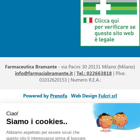
Farmaceutica Bramante
- via Pacini 30 20131 Milano (Milano)
info@farmaciabramante.it
|
Tel.: 022663818
| P.Iva:
01032620153 | Numero R.E.A.:
Powered by
Prenofa
Web Design
Fulcri srl