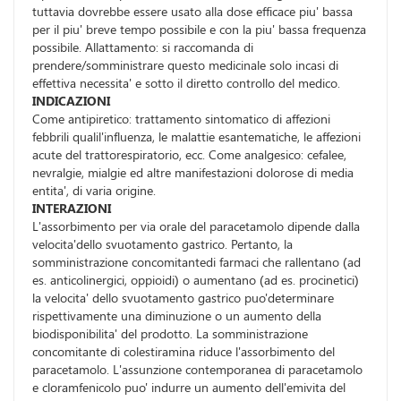
tuttavia dovrebbe essere usato alla dose efficace piu' bassa
per il piu' breve tempo possibile e con la piu' bassa frequenza
possibile. Allattamento: si raccomanda di
prendere/somministrare questo medicinale solo incasi di
effettiva necessita' e sotto il diretto controllo del medico.
INDICAZIONI
Come antipiretico: trattamento sintomatico di affezioni
febbrili qualil'influenza, le malattie esantematiche, le affezioni
acute del trattorespiratorio, ecc. Come analgesico: cefalee,
nevralgie, mialgie ed altre manifestazioni dolorose di media
entita', di varia origine.
INTERAZIONI
L'assorbimento per via orale del paracetamolo dipende dalla
velocita'dello svuotamento gastrico. Pertanto, la
somministrazione concomitantedi farmaci che rallentano (ad
es. anticolinergici, oppioidi) o aumentano (ad es. procinetici)
la velocita' dello svuotamento gastrico puo'determinare
rispettivamente una diminuzione o un aumento della
biodisponibilita' del prodotto. La somministrazione
concomitante di colestiramina riduce l'assorbimento del
paracetamolo. L'assunzione contemporanea di paracetamolo
e cloramfenicolo puo' indurre un aumento dell'emivita del