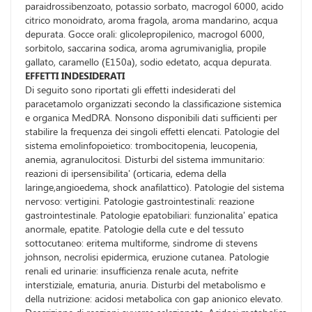
paraidrossibenzoato, potassio sorbato, macrogol 6000, acido
citrico monoidrato, aroma fragola, aroma mandarino, acqua
depurata. Gocce orali: glicolepropilenico, macrogol 6000,
sorbitolo, saccarina sodica, aroma agrumivaniglia, propile
gallato, caramello (E150a), sodio edetato, acqua depurata.
EFFETTI INDESIDERATI
Di seguito sono riportati gli effetti indesiderati del
paracetamolo organizzati secondo la classificazione sistemica
e organica MedDRA. Nonsono disponibili dati sufficienti per
stabilire la frequenza dei singoli effetti elencati. Patologie del
sistema emolinfopoietico: trombocitopenia, leucopenia,
anemia, agranulocitosi. Disturbi del sistema immunitario:
reazioni di ipersensibilita' (orticaria, edema della
laringe,angioedema, shock anafilattico). Patologie del sistema
nervoso: vertigini. Patologie gastrointestinali: reazione
gastrointestinale. Patologie epatobiliari: funzionalita' epatica
anormale, epatite. Patologie della cute e del tessuto
sottocutaneo: eritema multiforme, sindrome di stevens
johnson, necrolisi epidermica, eruzione cutanea. Patologie
renali ed urinarie: insufficienza renale acuta, nefrite
interstiziale, ematuria, anuria. Disturbi del metabolismo e
della nutrizione: acidosi metabolica con gap anionico elevato.