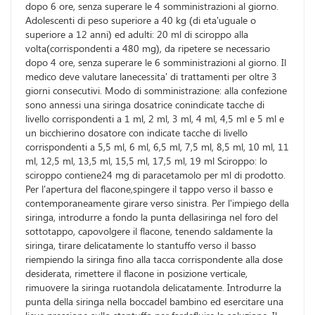
dopo 6 ore, senza superare le 4 somministrazioni al giorno.
Adolescenti di peso superiore a 40 kg (di eta'uguale o
superiore a 12 anni) ed adulti: 20 ml di sciroppo alla
volta(corrispondenti a 480 mg), da ripetere se necessario
dopo 4 ore, senza superare le 6 somministrazioni al giorno. Il
medico deve valutare lanecessita' di trattamenti per oltre 3
giorni consecutivi. Modo di somministrazione: alla confezione
sono annessi una siringa dosatrice conindicate tacche di
livello corrispondenti a 1 ml, 2 ml, 3 ml, 4 ml, 4,5 ml e 5 ml e
un bicchierino dosatore con indicate tacche di livello
corrispondenti a 5,5 ml, 6 ml, 6,5 ml, 7,5 ml, 8,5 ml, 10 ml, 11
ml, 12,5 ml, 13,5 ml, 15,5 ml, 17,5 ml, 19 ml Sciroppo: lo
sciroppo contiene24 mg di paracetamolo per ml di prodotto.
Per l'apertura del flacone,spingere il tappo verso il basso e
contemporaneamente girare verso sinistra. Per l'impiego della
siringa, introdurre a fondo la punta dellasiringa nel foro del
sottotappo, capovolgere il flacone, tenendo saldamente la
siringa, tirare delicatamente lo stantuffo verso il basso
riempiendo la siringa fino alla tacca corrispondente alla dose
desiderata, rimettere il flacone in posizione verticale,
rimuovere la siringa ruotandola delicatamente. Introdurre la
punta della siringa nella boccadel bambino ed esercitare una