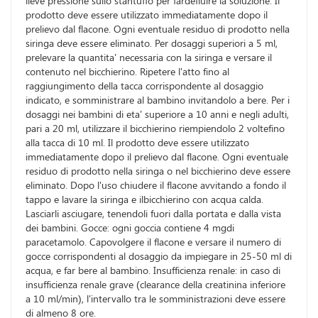
lieve pressione sullo stantuffo per fardefluire la soluzione. Il
prodotto deve essere utilizzato immediatamente dopo il
prelievo dal flacone. Ogni eventuale residuo di prodotto nella
siringa deve essere eliminato. Per dosaggi superiori a 5 ml,
prelevare la quantita' necessaria con la siringa e versare il
contenuto nel bicchierino. Ripetere l'atto fino al
raggiungimento della tacca corrispondente al dosaggio
indicato, e somministrare al bambino invitandolo a bere. Per i
dosaggi nei bambini di eta' superiore a 10 anni e negli adulti,
pari a 20 ml, utilizzare il bicchierino riempiendolo 2 voltefino
alla tacca di 10 ml. Il prodotto deve essere utilizzato
immediatamente dopo il prelievo dal flacone. Ogni eventuale
residuo di prodotto nella siringa o nel bicchierino deve essere
eliminato. Dopo l'uso chiudere il flacone avvitando a fondo il
tappo e lavare la siringa e ilbicchierino con acqua calda.
Lasciarli asciugare, tenendoli fuori dalla portata e dalla vista
dei bambini. Gocce: ogni goccia contiene 4 mgdi
paracetamolo. Capovolgere il flacone e versare il numero di
gocce corrispondenti al dosaggio da impiegare in 25-50 ml di
acqua, e far bere al bambino. Insufficienza renale: in caso di
insufficienza renale grave (clearance della creatinina inferiore
a 10 ml/min), l'intervallo tra le somministrazioni deve essere
di almeno 8 ore.