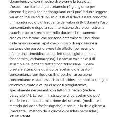
cloramfenicolo, con il rischio di elevarne la tossicita'.
L'usoconcomitante di paracetamolo (4 g al giorno per
almeno 4 giorni) con anticoagulanti orali puo' indurre leggere
variazioni nei valori di INR.In questi casi deve essere condotto
un monitoraggio piu' frequente dei valori di INR durante l'uso
concomitante e dopo la sua interruzione.Usare con estrema
cautela e sotto stretto controllo durante il trattamento
cronico con farmaci che possono determinare l'induzione
delle monossigenasi epatiche o in caso di esposizione a
sostanze che possono avere tale effetto (per esempio
rifampicina, cimetidina, antiepiletticiquali glutetimmide,
fenobarbital, carbamazepina). Lo stesso vale neicasi di
etilismo e nei pazienti trattati con zidovudina. Si deve
prestare attenzione quando paracetamolo e' usato in
concomitanza con flucloxacillina poiche' l'assunzione
concomitante e' stata associata ad acidosi metabolica con gap
anionico elevato a causa di acidosi piroglutamica,
specialmente nei pazienti con fattori di rischio (vedere
paragrafo4.4). La somministrazione di paracetamolo puo'
interferire con la determinazione dell'uricemia (mediante il
metodo dell'acido fosfotungstico) e con quella della glicemia
(mediante il metodo della glucosio-ossidasi-perossidasi).
POSOLOGIA