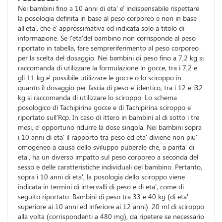
Nei bambini fino a 10 anni di eta' e' indispensabile rispettare
la posologia definita in base al peso corporeo e non in base
all'eta', che e' approssimativa ed indicata solo a titolo di
informazione. Se l'eta'del bambino non corrisponde al peso
riportato in tabella, fare sempreriferimento al peso corporeo
per la scelta del dosaggio. Nei bambini di peso fino a 7,2 kg si
raccomanda di utilizzare la formulazione in gocce, tra i 7,2 e
gli 11 kg e' possibile utilizzare le gocce o lo sciroppo in
quanto il dosaggio per fascia di peso e' identico, tra i 12 e i32
kg si raccomanda di utilizzare lo sciroppo. Lo schema
posologico di Tachipirina gocce e di Tachipirina sciroppo e'
riportato sull'Rcp. In caso di ittero in bambini al di sotto i tre
mesi, e' opportuno ridurre la dose singola. Nei bambini sopra
i 10 anni di eta' il rapporto tra peso ed eta' diviene non piu'
omogeneo a causa dello sviluppo puberale che, a parita' di
eta', ha un diverso impatto sul peso corporeo a seconda del
sesso e delle caratteristiche individuali del bambino. Pertanto,
sopra i 10 anni di eta', la posologia dello sciroppo viene
indicata in termini di intervalli di peso e di eta', come di
seguito riportato. Bambini di peso tra 33 e 40 kg (di eta'
superiore ai 10 anni ed inferiore ai 12 anni): 20 ml di sciroppo
alla volta (corrispondenti a 480 mg), da ripetere se necessario