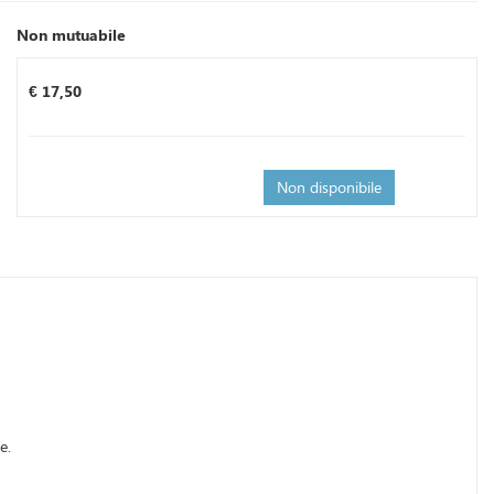
Non mutuabile
Prezzo
€ 17,50
Non disponibile
e.