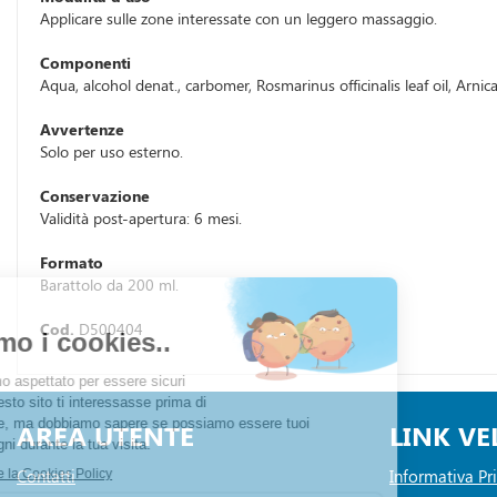
Applicare sulle zone interessate con un leggero massaggio.
Componenti
Aqua, alcohol denat., carbomer, Rosmarinus officinalis leaf oil, Arn
Avvertenze
Solo per uso esterno.
Conservazione
Validità post-apertura: 6 mesi.
Formato
Barattolo da 200 ml.
Cod.
D500404
AREA UTENTE
LINK VE
Contatti
Informativa Pr