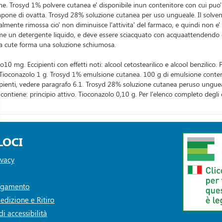
ne. Trosyd 1% polvere cutanea e' disponibile inun contenitore con cui puo
pone di ovatta. Trosyd 28% soluzione cutanea per uso ungueale. Il solvent
almente rimossa cio' non diminuisce l'attivita' del farmaco, e quindi non e'
e un detergente liquido, e deve essere sciacquato con acquaattendendo qua
 la cute forma una soluzione schiumosa.
0 mg. Eccipienti con effetti noti: alcool cetostearilico e alcool benzilico.
Tioconazolo 1 g. Trosyd 1% emulsione cutanea. 100 g di emulsione contengon
eccipienti, vedere paragrafo 6.1. Trosyd 28% soluzione cutanea peruso ungu
ontiene: principio attivo. Tioconazolo 0,10 g. Per l'elenco completo degli e
LOCI
ivacy
Pagamento
edizione e Ritiro
i accessibilità