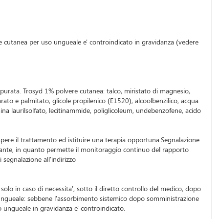
one cutanea per uso ungueale e' controindicato in gravidanza (vedere
depurata. Trosyd 1% polvere cutanea: talco, miristato di magnesio,
tearato e palmitato, glicole propilenico (E1520), alcoolbenzilico, acqua
a laurilsolfato, lecitinammide, poliglicoleum, undebenzofene, acido
errompere il trattamento ed istituire una terapia opportuna.Segnalazione
ortante, in quanto permette il monitoraggio continuo del rapporto
 segnalazione all'indirizzo
olo in caso di necessita', sotto il diretto controllo del medico, dopo
uso ungueale: sebbene l'assorbimento sistemico dopo somministrazione
so ungueale in gravidanza e' controindicato.