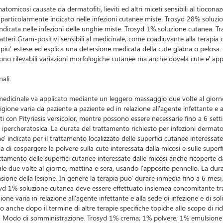
cosi causate da dermatofiti, lieviti ed altri miceti sensibili al tioconazo
 e' particolarmente indicato nelle infezioni cutanee miste. Trosyd 28% sol
te indicata nelle infezioni delle unghie miste. Trosyd 1% soluzione cutanea.
 batteri Gram-positivi sensibili al medicinale, come coadiuvante alla terapia
piu' estese ed esplica una detersione medicata della cute glabra o pelosa.
sono rilevabili variazioni morfologiche cutanee ma anche dovela cute e' a
ali.
edicinale va applicato mediante un leggero massaggio due volte al giorno
gione varia da paziente a paziente ed in relazione all'agente infettante e al
ti con Pityriasis versicolor, mentre possono essere necessarie fino a 6 set
a ipercheratosica. La durata del trattamento richiesto per infezioni dermato
' indicata per il trattamento localizzato delle superfici cutanee interessate
a di cospargere la polvere sulla cute interessata dalla micosi e sulle superfi
 trattamento delle superfici cutanee interessate dalle micosi anche ricoperte
ale due volte al giorno, mattina e sera, usando l'apposito pennello. La dur
stensione della lesione. In genere la terapia puo' durare inmedia fino a 6 
osyd 1% soluzione cutanea deve essere effettuato insiemea concomitante tra
one varia in relazione all'agente infettante e alla sede di infezione e di so
anche dopo il termine di altre terapie specifiche topiche allo scopo di ridu
scenti. Modo di somministrazione. Trosyd 1% crema; 1% polvere; 1% emulsione