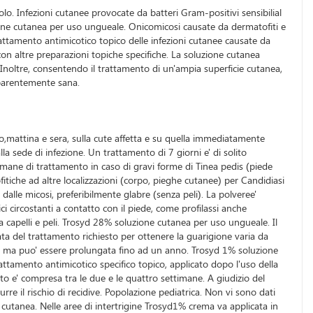
lo. Infezioni cutanee provocate da batteri Gram-positivi sensibilial
uzione cutanea per uso ungueale. Onicomicosi causate da dermatofiti e
 Trattamento antimicotico topico delle infezioni cutanee causate da
 con altre preparazioni topiche specifiche. La soluzione cutanea
 Inoltre, consentendo il trattamento di un'ampia superficie cutanea,
pparentemente sana.
,mattina e sera, sulla cute affetta e su quella immediatamente
la sede di infezione. Un trattamento di 7 giorni e' di solito
timane di trattamento in caso di gravi forme di Tinea pedis (piede
fitiche ad altre localizzazioni (corpo, pieghe cutanee) per Candidiasi
 dalle micosi, preferibilmente glabre (senza peli). La polveree'
ci circostanti a contatto con il piede, come profilassi anche
 da capelli e peli. Trosyd 28% soluzione cutanea per uso ungueale. Il
ata del trattamento richiesto per ottenere la guarigione varia da
mesi, ma puo' essere prolungata fino ad un anno. Trosyd 1% soluzione
ttamento antimicotico specifico topico, applicato dopo l'uso della
lito e' compresa tra le due e le quattro settimane. A giudizio del
rre il rischio di recidive. Popolazione pediatrica. Non vi sono dati
 cutanea. Nelle aree di intertrigine Trosyd1% crema va applicata in