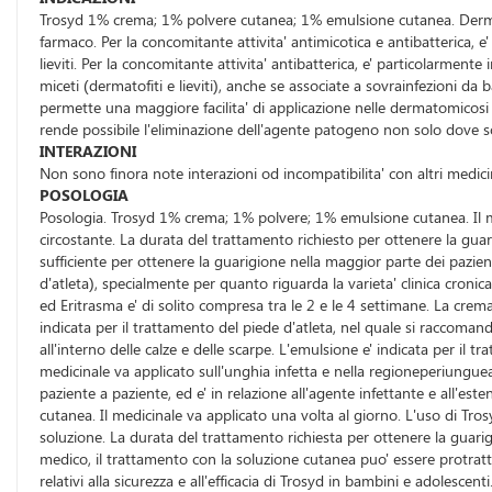
Trosyd 1% crema; 1% polvere cutanea; 1% emulsione cutanea. Dermatomi
farmaco. Per la concomitante attivita' antimicotica e antibatterica,
lieviti. Per la concomitante attivita' antibatterica, e' particolarmen
miceti (dermatofiti e lieviti), anche se associate a sovrainfezioni da
permette una maggiore facilita' di applicazione nelle dermatomicosi 
rende possibile l'eliminazione dell'agente patogeno non solo dove 
INTERAZIONI
Non sono finora note interazioni od incompatibilita' con altri medicin
POSOLOGIA
Posologia. Trosyd 1% crema; 1% polvere; 1% emulsione cutanea. Il m
circostante. La durata del trattamento richiesto per ottenere la guari
sufficiente per ottenere la guarigione nella maggior parte dei pazien
d'atleta), specialmente per quanto riguarda la varieta' clinica cronic
ed Eritrasma e' di solito compresa tra le 2 e le 4 settimane. La cremae
indicata per il trattamento del piede d'atleta, nel quale si raccomand
all'interno delle calze e delle scarpe. L'emulsione e' indicata per il
medicinale va applicato sull'unghia infetta e nella regioneperiungue
paziente a paziente, ed e' in relazione all'agente infettante e all'e
cutanea. Il medicinale va applicato una volta al giorno. L'uso di Tr
soluzione. La durata del trattamento richiesta per ottenere la guarigi
medico, il trattamento con la soluzione cutanea puo' essere protratto 
relativi alla sicurezza e all'efficacia di Trosyd in bambini e adole