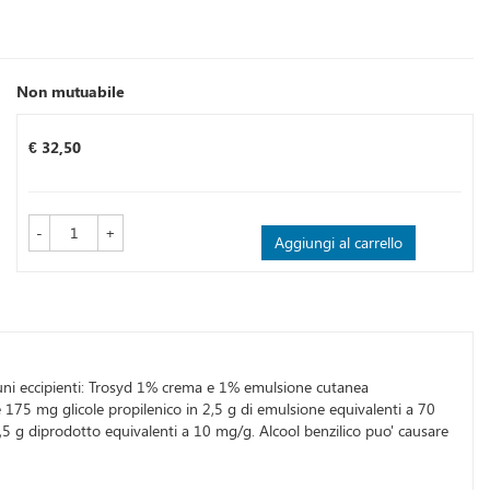
Non mutuabile
Prezzo
€ 32,50
-
+
Aggiungi al carrello
alcuni eccipienti: Trosyd 1% crema e 1% emulsione cutanea
 175 mg glicole propilenico in 2,5 g di emulsione equivalenti a 70
5 g diprodotto equivalenti a 10 mg/g. Alcool benzilico puo' causare