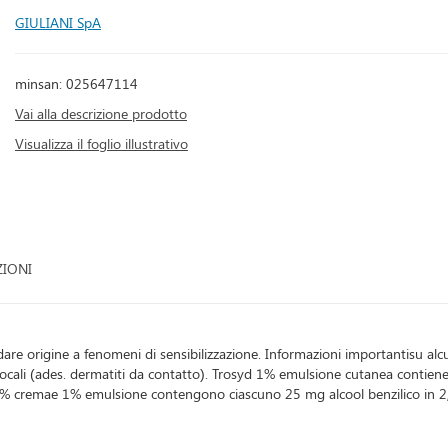
GIULIANI SpA
minsan: 025647114
Vai alla descrizione prodotto
Visualizza il foglio illustrativo
ZIONI
o'dare origine a fenomeni di sensibilizzazione. Informazioni importantisu 
locali (ades. dermatiti da contatto). Trosyd 1% emulsione cutanea contiene
d 1% cremae 1% emulsione contengono ciascuno 25 mg alcool benzilico in 2,