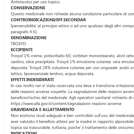
Antimicotici per uso topico.
CONSERVAZIONE
Questo medicinale non richiede alcuna condizione particolare di co
CONTROINDICAZIONI/EFF.SECONDAR
Ipersensibilita' al principio attivo o ad uno qualsiasi degli altri 
paragrafo 4.6).
DENOMINAZIONE
TROSYD
ECCIPIENTI
Trosyd 1% crema: polisorbato 60, sorbitan monostearato, alcol cetoste
caolino, silice precipitata. Trosyd 1% emulsione cutanea: cera emulsiona
depurata. Trosyd 28% soluzione cutanea per uso ungueale: acido und
lattico, lipoessenziale lenitivo, acqua depurata.
EFFETTI INDESIDERATI
In casi molto rari e' stata osservata una lieve e transitoria irritazio
delle reazioni avverse sospette. La segnalazione delle reazioni avve
beneficio/rischio del medicinale. Agli operatori sanitarie' richiesto d
https://www.aifa.gov.it/content/segnalazioni-reazioni-avverse
GRAVIDANZA E ALLATTAMENTO
Non esistono studi adeguati e ben controllati sull'uso del medicinale
aver valutato il beneficio atteso per la madre in rapporto alpossibi
topica sia trascurabile, tuttavia, poiche' il trattamento delle onicom
INDICAZIONI