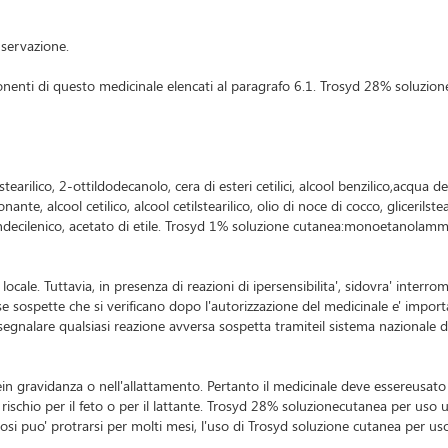
nservazione.
componenti di questo medicinale elencati al paragrafo 6.1. Trosyd 28% soluzi
arilico, 2-ottildodecanolo, cera di esteri cetilici, alcool benzilico,acqua 
nte, alcool cetilico, alcool cetilstearilico, olio di noce di cocco, glicerils
ecilenico, acetato di etile. Trosyd 1% soluzione cutanea:monoetanolammin
ne locale. Tuttavia, in presenza di reazioni di ipersensibilita', sidovra' int
rse sospette che si verificano dopo l'autorizzazione del medicinale e' imp
i segnalare qualsiasi reazione avversa sospetta tramiteil sistema nazionale di
in gravidanza o nell'allattamento. Pertanto il medicinale deve essereusato s
le rischio per il feto o per il lattante. Trosyd 28% soluzionecutanea per 
icosi puo' protrarsi per molti mesi, l'uso di Trosyd soluzione cutanea per u