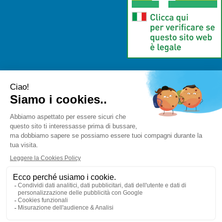
Farmaceutica Bramante
- via Pacini 30 20131 Milano (Milano)
info@farmaciabramante.it
|
Tel.: 022663818
| P.Iva:
01032620153 | Numero R.E.A.:
Powered by
Prenofa
Web Design
Fulcri srl