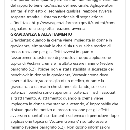
del rapporto beneficio/rischio del medicinale. Aglioperatori
sanitari e' richiesto di segnalare qualsiasi reazione avversa
sospetta tramite il sistema nazionale di segnalazione
all'indirizzo: http://www.agenziafarmaco.gov.it/content/come-
segnalare-una-sosp etta-reazione-avversa.
GRAVIDANZA E ALLATTAMENTO
Gravidanza: quando la crema viene impiegata in donne in
gravidanza, e'improbabile che ci sia un qualche motivo di
preoccupazione per gli effetti avversi in quanto
l'assorbimento sistemico di penciclovir dopo applicazione
topica di Vectavir crema e' risultato essere minimo (vedere
paragrafo 5.2). Poiche' non e' stata stabilita la sicurezza del
penciclovir in donne in gravidanza, Vectavir crema deve
essere utilizzato,su consiglio di un medico, durante la
gravidanza o da madri che stanno allattando, solo se i
potenziali benefici sono superiori ai potenziali rischi associati
al trattamento. Allattamento: quando la crema viene
impiegata in donne che stanno allattando, e' improbabile che
ci siaun qualche motivo di preoccupazione per gli effetti
avversi in quantol'assorbimento sistemico di penciclovir dopo
applicazione topica di Vectavir crema e' risultato essere
minimo (vedere paragrafo 5.2). Non cisono informazioni