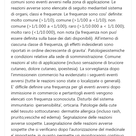
comuni sono eventi avversi nella zona di applicazione. Le
reazioni avverse sono elencate di seguito medianteil sistema
di organi, classi e frequenze. Le frequenze sono cosi' definite:
molto comune (>1/10); comune (>1/100 a <1/10); non
comune (>1/1.000 a <1/100); raro (>1/10.000 a < 1/1.000);
molto raro (<1/10.000), non nota (la frequenza non puo'
essere definita sulla base dei dati disponibili). All'interno di
ciascuna classe di frequenza, gli effetti indesiderati sono
riportati in ordine decrescente di gravita'. Patologiesistemiche
e condizioni relative alla sede di somministrazione. Comune:
reazioni al sito di applicazione (incluso sensazione di bruciore
cutaneo, dolore cutaneo, ipoestesia). La sorveglianza dopo
l'immissionein commercio ha evidenziato i seguenti eventi
avversi (tutte le reazioni sono state o localizzate o generali).
E' difficile definire una frequenza per gli eventi avversi dopo
immissione in commercio e pertantogli eventi vengono
elencati con frequenza sconosciuta. Disturbi del sistema
immunitario: ipersensibilita', orticaria. Patologie della cute
edel tessuto sottocutaneo: dermatite allergica (incluso rash,
prurito,vesciche ed edema). Segnalazione delle reazioni
avverse sospette. Lasegnalazione delle reazioni avverse
sospette che si verificano dopo l'autorizzazione del medicinale
e' importante, in quanto permette un monitoraggio continuo