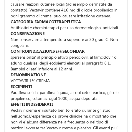
causare reazioni cutanee locali (ad esempio dermatite da
contatto). Vectavir contiene 416 mg di glicole propilenico in
ogni grammo di crema: puo' causare irritazione cutanea.
CATEGORIA FARMACOTERAPEUTICA
Antibiotici e chemioterapici per uso dermatologico, antivirali.
CONSERVAZIONE
Non conservare a temperatura superiore ai 30 gradi C. Non
congelare.
CONTROINDICAZIONI/EFF.SECONDAR
Ipersensibilita' al principio attivo penciclovir, al famciclovir o
aduno qualsiasi degli eccipienti elencati al paragrafo 6.1.
Bambini di eta' inferiore ai 12 anni.
DENOMINAZIONE
VECTAVIR 1% CREMA
ECCIPIENTI
Paraffina solida, paraffina liquida, alcool cetostearilico, glicole
propilenico, cetomacrogol 1000, acqua depurata.
EFFETTI INDESIDERATI
Vectavir crema e' risultato ben tollerato durante gli studi
nell'uomo.L'esperienza da prove cliniche ha dimostrato che
non vi e' alcuna differenza nella frequenza o nel tipo di
reazioni avverse tra Vectavir crema e placebo. Gli eventi piu'