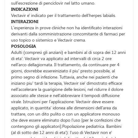
sull'escrezione di penciclovir nel latto umano.
INDICAZIONI
Vectavir e' indicato per il trattamento dell'herpes labialis.
INTERAZIONI
L'esperienza in prove cliniche non ha identificato interazioni
derivanti dalla somministrazione concomitante di farmaci per
uso topico o sistemico e Vectavir crema.
POSOLOGIA
Adulti (compresi gli anziani) e bambini al di sopra dei 12 anni
di eta': Vectavir va applicato ad intervalli di circa 2 ore
nell'arco dellagiornata. Il trattamento, da continuare per 4
giorni, dovrebbe essereiniziato il piu' presto possibile, al
primo segno di infezione. Tuttavia, anche nei pazienti che
iniziano piu' tardi la terapia, Vectavir sie' dimostrato efficace
nell'accelerare la guarigione delle lesioni, nel ridurre il dolore
associato alle stesse e nell'abbreviare il tempodi diffusione
virale. Istruzioni per l'applicazione: Vectavir deve essere
applicato, in quantita' idonea alle dimensioni dell'area da
trattare, con un dito pulito o con un applicatore monouso
che deve essere eliminato dopo l'uso [per le confezioni che
contengono gli applicatori].Popolazione pediatrica. Bambini
(al di sotto dei 12 anni di eta'): l'uso di Vectavir non e'