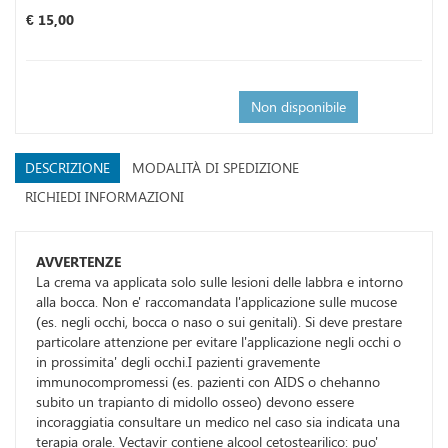
Prezzo
€ 15,00
Non disponibile
DESCRIZIONE
MODALITÀ DI SPEDIZIONE
RICHIEDI INFORMAZIONI
AVVERTENZE
La crema va applicata solo sulle lesioni delle labbra e intorno
alla bocca. Non e' raccomandata l'applicazione sulle mucose
(es. negli occhi, bocca o naso o sui genitali). Si deve prestare
particolare attenzione per evitare l'applicazione negli occhi o
in prossimita' degli occhi.I pazienti gravemente
immunocompromessi (es. pazienti con AIDS o chehanno
subito un trapianto di midollo osseo) devono essere
incoraggiatia consultare un medico nel caso sia indicata una
terapia orale. Vectavir contiene alcool cetostearilico: puo'