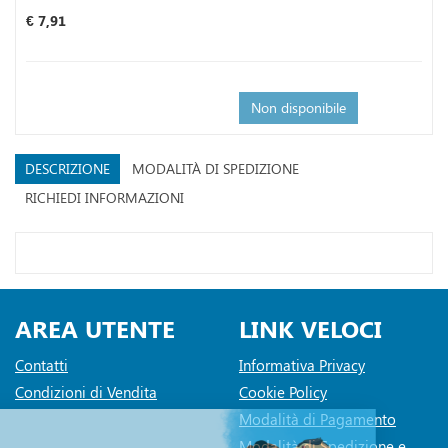
Prezzo
€ 7,91
Non disponibile
DESCRIZIONE
MODALITÀ DI SPEDIZIONE
RICHIEDI INFORMAZIONI
AREA UTENTE
LINK VELOCI
Contatti
Informativa Privacy
Condizioni di Vendita
Cookie Policy
Modalità di Pagamento
Modalità di Spedizione e