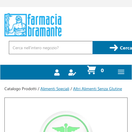
Passa
al
contenuto
Farmacia
principale
Bramante
Cerca
Prodotto
Cerca
prodotti
0
inseriti
Catalogo Prodotti /
Alimenti Speciali
/
Altri Alimenti Senza Glutine