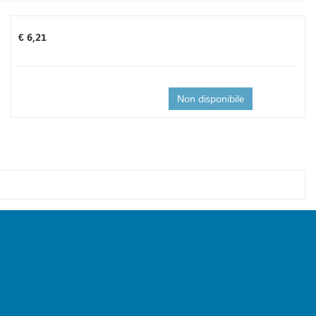
Prezzo
€ 6,21
Non disponibile