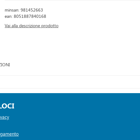
minsan: 981452663
ean: 8051887840168
Vai alla descrizione prodotto
ZIONI
LOCI
ivacy
Pagamento