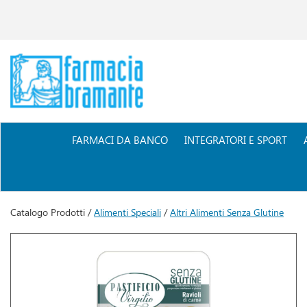
Passa
al
contenuto
principale
Farmacia
Bramante
FARMACI DA BANCO
INTEGRATORI E SPORT
Catalogo Prodotti /
Alimenti Speciali
/
Altri Alimenti Senza Glutine