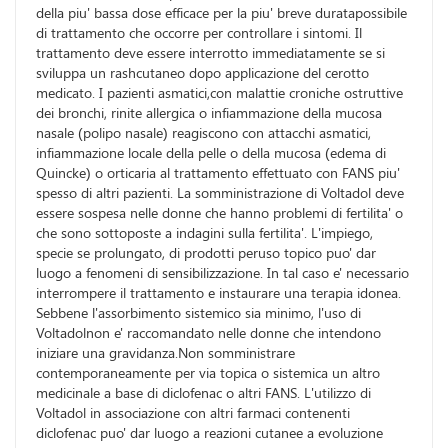
della piu' bassa dose efficace per la piu' breve duratapossibile
di trattamento che occorre per controllare i sintomi. Il
trattamento deve essere interrotto immediatamente se si
sviluppa un rashcutaneo dopo applicazione del cerotto
medicato. I pazienti asmatici,con malattie croniche ostruttive
dei bronchi, rinite allergica o infiammazione della mucosa
nasale (polipo nasale) reagiscono con attacchi asmatici,
infiammazione locale della pelle o della mucosa (edema di
Quincke) o orticaria al trattamento effettuato con FANS piu'
spesso di altri pazienti. La somministrazione di Voltadol deve
essere sospesa nelle donne che hanno problemi di fertilita' o
che sono sottoposte a indagini sulla fertilita'. L'impiego,
specie se prolungato, di prodotti peruso topico puo' dar
luogo a fenomeni di sensibilizzazione. In tal caso e' necessario
interrompere il trattamento e instaurare una terapia idonea.
Sebbene l'assorbimento sistemico sia minimo, l'uso di
Voltadolnon e' raccomandato nelle donne che intendono
iniziare una gravidanza.Non somministrare
contemporaneamente per via topica o sistemica un altro
medicinale a base di diclofenac o altri FANS. L'utilizzo di
Voltadol in associazione con altri farmaci contenenti
diclofenac puo' dar luogo a reazioni cutanee a evoluzione