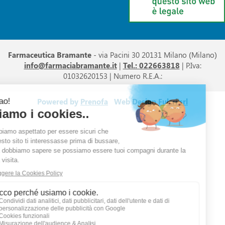
Farmaceutica Bramante
- via Pacini 30 20131 Milano (Milano)
info@farmaciabramante.it
|
Tel.: 022663818
| P.Iva:
01032620153 | Numero R.E.A.:
Powered by
Prenofa
Web Design
Fulcri srl