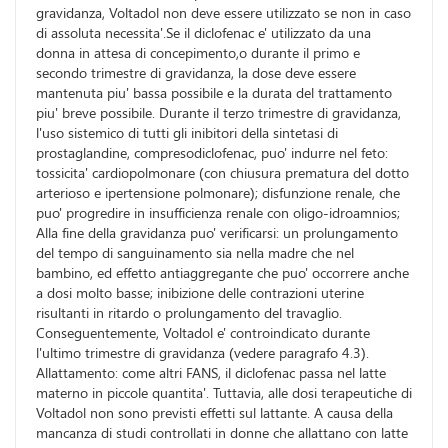
gravidanza, Voltadol non deve essere utilizzato se non in caso
di assoluta necessita'.Se il diclofenac e' utilizzato da una
donna in attesa di concepimento,o durante il primo e
secondo trimestre di gravidanza, la dose deve essere
mantenuta piu' bassa possibile e la durata del trattamento
piu' breve possibile. Durante il terzo trimestre di gravidanza,
l'uso sistemico di tutti gli inibitori della sintetasi di
prostaglandine, compresodiclofenac, puo' indurre nel feto:
tossicita' cardiopolmonare (con chiusura prematura del dotto
arterioso e ipertensione polmonare); disfunzione renale, che
puo' progredire in insufficienza renale con oligo-idroamnios;
Alla fine della gravidanza puo' verificarsi: un prolungamento
del tempo di sanguinamento sia nella madre che nel
bambino, ed effetto antiaggregante che puo' occorrere anche
a dosi molto basse; inibizione delle contrazioni uterine
risultanti in ritardo o prolungamento del travaglio.
Conseguentemente, Voltadol e' controindicato durante
l'ultimo trimestre di gravidanza (vedere paragrafo 4.3).
Allattamento: come altri FANS, il diclofenac passa nel latte
materno in piccole quantita'. Tuttavia, alle dosi terapeutiche di
Voltadol non sono previsti effetti sul lattante. A causa della
mancanza di studi controllati in donne che allattano con latte