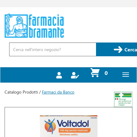
Passa
al
contenuto
Farmacia
principale
Bramante
Cerca
Prodotto
Cerca
prodotti
0
inseriti
Catalogo Prodotti /
Farmaci da Banco