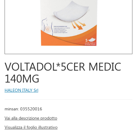
VOLTADOL*5CER MEDIC
140MG
HALEON ITALY Srl
minsan: 035520016
Vai alla descrizione prodotto
Visualizza il foglio illustrativo