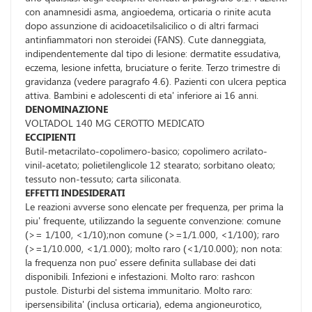
con anamnesidi asma, angioedema, orticaria o rinite acuta
dopo assunzione di acidoacetilsalicilico o di altri farmaci
antinfiammatori non steroidei (FANS). Cute danneggiata,
indipendentemente dal tipo di lesione: dermatite essudativa,
eczema, lesione infetta, bruciature o ferite. Terzo trimestre di
gravidanza (vedere paragrafo 4.6). Pazienti con ulcera peptica
attiva. Bambini e adolescenti di eta' inferiore ai 16 anni.
DENOMINAZIONE
VOLTADOL 140 MG CEROTTO MEDICATO
ECCIPIENTI
Butil-metacrilato-copolimero-basico; copolimero acrilato-
vinil-acetato; polietilenglicole 12 stearato; sorbitano oleato;
tessuto non-tessuto; carta siliconata.
EFFETTI INDESIDERATI
Le reazioni avverse sono elencate per frequenza, per prima la
piu' frequente, utilizzando la seguente convenzione: comune
(>= 1/100, <1/10);non comune (>=1/1.000, <1/100); raro
(>=1/10.000, <1/1.000); molto raro (<1/10.000); non nota:
la frequenza non puo' essere definita sullabase dei dati
disponibili. Infezioni e infestazioni. Molto raro: rashcon
pustole. Disturbi del sistema immunitario. Molto raro:
ipersensibilita' (inclusa orticaria), edema angioneurotico,