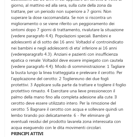
giorno, al mattino ed alla sera, sulla cute della zona da
trattare, per un periodo non superiore a 7 giorni. Non
superare la dose raccomandata. Se non si riscontra un
miglioramento o se viene riferito un peggioramento dei
sintomi dopo 7 giorni di trattamento, rivalutare la situazione
(vedere paragrafo 4.4). Popolazioni speciali. Bambini e
adolescenti al di sotto dei 16 anni: Voltadol e' controindicato
nei bambini e negli adolescenti di eta' inferiore ai 16 anni
(vedereparagrafo 4.3). Anziani e pazienti con insufficienza
epatica o renale: Voltadol deve essere impiegato con cautela
(vedere paragrafo 4.4). Modo di somministrazione: 1 Tagliare
la busta lungo la linea tratteggiata e prelevare il cerotto. Per
l'applicazione del cerotto: 2 Togliereuno dei due fogli
protettivi. 3 Applicare sulla parte da trattare e togliere il foglio
protettivo rimasto. 4 Esercitare una lieve pressionecon il
palmo della mano fino alla completa adesione alla cute. Il
cerotto deve essere utilizzato intero. Per la rimozione del
cerotto: 5 Bagnare il cerotto con acqua e sollevare quindi un
lembo tirando poi delicatamente. 6 - Per eliminare gli
eventuali residui del prodotto lavarela zona interessata con
acqua eseguendo con le dita movimenti circolari.
PRINCIPI ATTIVI