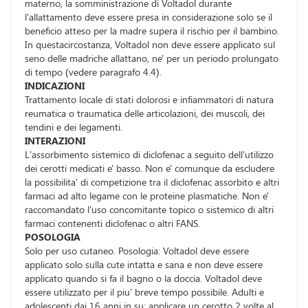
materno, la somministrazione di Voltadol durante
l'allattamento deve essere presa in considerazione solo se il
beneficio atteso per la madre supera il rischio per il bambino.
In questacircostanza, Voltadol non deve essere applicato sul
seno delle madriche allattano, ne' per un periodo prolungato
di tempo (vedere paragrafo 4.4).
INDICAZIONI
Trattamento locale di stati dolorosi e infiammatori di natura
reumatica o traumatica delle articolazioni, dei muscoli, dei
tendini e dei legamenti.
INTERAZIONI
L'assorbimento sistemico di diclofenac a seguito dell'utilizzo
dei cerotti medicati e' basso. Non e' comunque da escludere
la possibilita' di competizione tra il diclofenac assorbito e altri
farmaci ad alto legame con le proteine plasmatiche. Non e'
raccomandato l'uso concomitante topico o sistemico di altri
farmaci contenenti diclofenac o altri FANS.
POSOLOGIA
Solo per uso cutaneo. Posologia: Voltadol deve essere
applicato solo sulla cute intatta e sana e non deve essere
applicato quando si fa il bagno o la doccia. Voltadol deve
essere utilizzato per il piu' breve tempo possibile. Adulti e
adolescenti dai 16 anni in su: applicare un cerotto 2 volte al