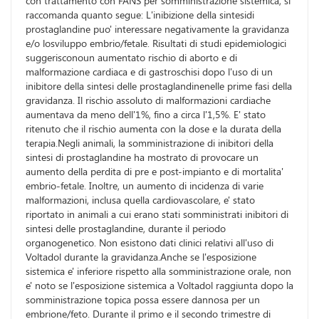
con trattamento con FANS per somministrazione sistemica, si
raccomanda quanto segue: L'inibizione della sintesidi
prostaglandine puo' interessare negativamente la gravidanza
e/o losviluppo embrio/fetale. Risultati di studi epidemiologici
suggerisconoun aumentato rischio di aborto e di
malformazione cardiaca e di gastroschisi dopo l'uso di un
inibitore della sintesi delle prostaglandinenelle prime fasi della
gravidanza. Il rischio assoluto di malformazioni cardiache
aumentava da meno dell'1%, fino a circa l'1,5%. E' stato
ritenuto che il rischio aumenta con la dose e la durata della
terapia.Negli animali, la somministrazione di inibitori della
sintesi di prostaglandine ha mostrato di provocare un
aumento della perdita di pre e post-impianto e di mortalita'
embrio-fetale. Inoltre, un aumento di incidenza di varie
malformazioni, inclusa quella cardiovascolare, e' stato
riportato in animali a cui erano stati somministrati inibitori di
sintesi delle prostaglandine, durante il periodo
organogenetico. Non esistono dati clinici relativi all'uso di
Voltadol durante la gravidanza.Anche se l'esposizione
sistemica e' inferiore rispetto alla somministrazione orale, non
e' noto se l'esposizione sistemica a Voltadol raggiunta dopo la
somministrazione topica possa essere dannosa per un
embrione/feto. Durante il primo e il secondo trimestre di