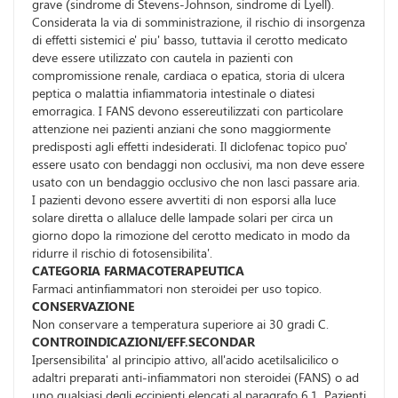
grave (sindrome di Stevens-Johnson, sindrome di Lyell).
Considerata la via di somministrazione, il rischio di insorgenza
di effetti sistemici e' piu' basso, tuttavia il cerotto medicato
deve essere utilizzato con cautela in pazienti con
compromissione renale, cardiaca o epatica, storia di ulcera
peptica o malattia infiammatoria intestinale o diatesi
emorragica. I FANS devono essereutilizzati con particolare
attenzione nei pazienti anziani che sono maggiormente
predisposti agli effetti indesiderati. Il diclofenac topico puo'
essere usato con bendaggi non occlusivi, ma non deve essere
usato con un bendaggio occlusivo che non lasci passare aria.
I pazienti devono essere avvertiti di non esporsi alla luce
solare diretta o allaluce delle lampade solari per circa un
giorno dopo la rimozione del cerotto medicato in modo da
ridurre il rischio di fotosensibilita'.
CATEGORIA FARMACOTERAPEUTICA
Farmaci antinfiammatori non steroidei per uso topico.
CONSERVAZIONE
Non conservare a temperatura superiore ai 30 gradi C.
CONTROINDICAZIONI/EFF.SECONDAR
Ipersensibilita' al principio attivo, all'acido acetilsalicilico o
adaltri preparati anti-infiammatori non steroidei (FANS) o ad
uno qualsiasi degli eccipienti elencati al paragrafo 6.1. Pazienti