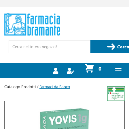
Passa
al
contenuto
Farmacia
principale
Bramante
Cerca
Prodotto
Cerca
prodotti
0
inseriti
Catalogo Prodotti /
Farmaci da Banco