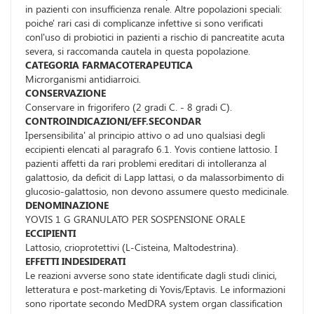
in pazienti con insufficienza renale. Altre popolazioni speciali:
poiche' rari casi di complicanze infettive si sono verificati
conl'uso di probiotici in pazienti a rischio di pancreatite acuta
severa, si raccomanda cautela in questa popolazione.
CATEGORIA FARMACOTERAPEUTICA
Microrganismi antidiarroici.
CONSERVAZIONE
Conservare in frigorifero (2 gradi C. - 8 gradi C).
CONTROINDICAZIONI/EFF.SECONDAR
Ipersensibilita' al principio attivo o ad uno qualsiasi degli
eccipienti elencati al paragrafo 6.1. Yovis contiene lattosio. I
pazienti affetti da rari problemi ereditari di intolleranza al
galattosio, da deficit di Lapp lattasi, o da malassorbimento di
glucosio-galattosio, non devono assumere questo medicinale.
DENOMINAZIONE
YOVIS 1 G GRANULATO PER SOSPENSIONE ORALE
ECCIPIENTI
Lattosio, crioprotettivi (L-Cisteina, Maltodestrina).
EFFETTI INDESIDERATI
Le reazioni avverse sono state identificate dagli studi clinici,
letteratura e post-marketing di Yovis/Eptavis. Le informazioni
sono riportate secondo MedDRA system organ classification