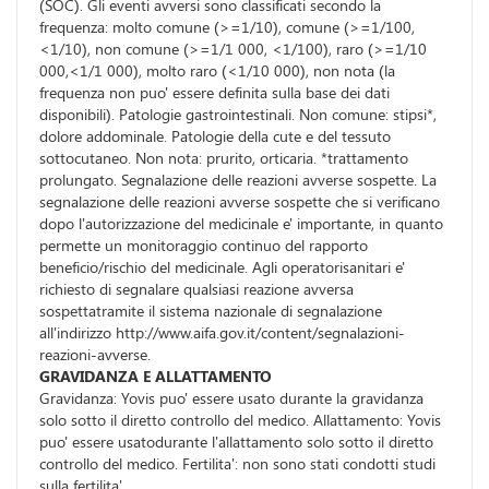
(SOC). Gli eventi avversi sono classificati secondo la
frequenza: molto comune (>=1/10), comune (>=1/100,
<1/10), non comune (>=1/1 000, <1/100), raro (>=1/10
000,<1/1 000), molto raro (<1/10 000), non nota (la
frequenza non puo' essere definita sulla base dei dati
disponibili). Patologie gastrointestinali. Non comune: stipsi*,
dolore addominale. Patologie della cute e del tessuto
sottocutaneo. Non nota: prurito, orticaria. *trattamento
prolungato. Segnalazione delle reazioni avverse sospette. La
segnalazione delle reazioni avverse sospette che si verificano
dopo l'autorizzazione del medicinale e' importante, in quanto
permette un monitoraggio continuo del rapporto
beneficio/rischio del medicinale. Agli operatorisanitari e'
richiesto di segnalare qualsiasi reazione avversa
sospettatramite il sistema nazionale di segnalazione
all'indirizzo http://www.aifa.gov.it/content/segnalazioni-
reazioni-avverse.
GRAVIDANZA E ALLATTAMENTO
Gravidanza: Yovis puo' essere usato durante la gravidanza
solo sotto il diretto controllo del medico. Allattamento: Yovis
puo' essere usatodurante l'allattamento solo sotto il diretto
controllo del medico. Fertilita': non sono stati condotti studi
sulla fertilita'.