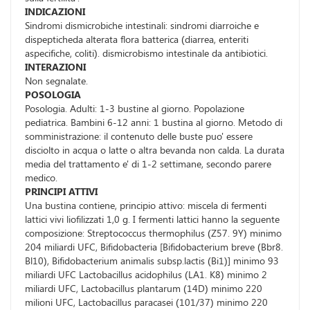
INDICAZIONI
Sindromi dismicrobiche intestinali: sindromi diarroiche e
dispepticheda alterata flora batterica (diarrea, enteriti
aspecifiche, coliti). dismicrobismo intestinale da antibiotici.
INTERAZIONI
Non segnalate.
POSOLOGIA
Posologia. Adulti: 1-3 bustine al giorno. Popolazione
pediatrica. Bambini 6-12 anni: 1 bustina al giorno. Metodo di
somministrazione: il contenuto delle buste puo' essere
disciolto in acqua o latte o altra bevanda non calda. La durata
media del trattamento e' di 1-2 settimane, secondo parere
medico.
PRINCIPI ATTIVI
Una bustina contiene, principio attivo: miscela di fermenti
lattici vivi liofilizzati 1,0 g. I fermenti lattici hanno la seguente
composizione: Streptococcus thermophilus (Z57. 9Y) minimo
204 miliardi UFC, Bifidobacteria [Bifidobacterium breve (Bbr8.
Bl10), Bifidobacterium animalis subsp.lactis (Bi1)] minimo 93
miliardi UFC Lactobacillus acidophilus (LA1. K8) minimo 2
miliardi UFC, Lactobacillus plantarum (14D) minimo 220
milioni UFC, Lactobacillus paracasei (101/37) minimo 220