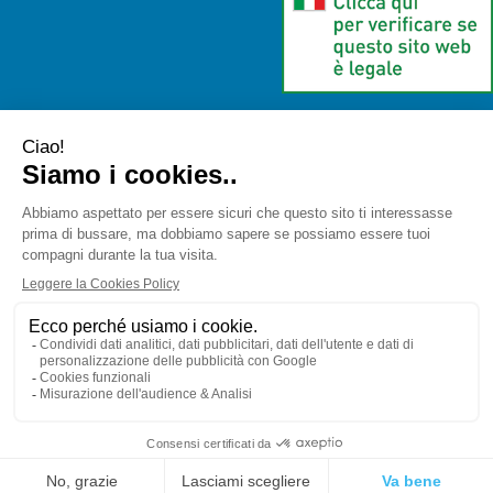
Farmaceutica Bramante
- via Pacini 30 20131 Milano (Milano)
info@farmaciabramante.it
|
Tel.: 022663818
| P.Iva:
01032620153 | Numero R.E.A.:
Powered by
Prenofa
Web Design
Fulcri srl