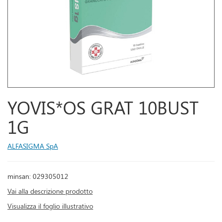
YOVIS*OS GRAT 10BUST
1G
ALFASIGMA SpA
minsan: 029305012
Vai alla descrizione prodotto
Visualizza il foglio illustrativo