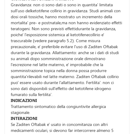
Gravidanza: non ci sono dati o sono in quantita' limitata
sull'uso delketotifene collirio in gravidanza. Studi animali con
dosi orali tossiche, hanno mostrato un incremento della
mortalita' pre- e postnatale,ma non hanno evidenziato effetti
teratogeni. Non sono previsti effettidurante la gravidanza,
poiche' l'esposizione sistemica al ketotifenecollirio e'
trascurabile (vedere paragrafo 5.2). Come misura
precauzionale, e' preferibile evitare l'uso di Zaditen Oftabak
durante la gravidanza. Allattamento: anche se i dati di studi
su animali dopo somministrazione orale dimostrano
l'escrezione nel latte materno, e' improbabile che la
somministrazione topica nella donna possa produrre
quantita'rilevabili nel latte materno. Zaditen Oftabak collirio
puo' essere usato durante l'allattamento. Fertilita': non ci
sono dati disponibili sull'effetto del ketotifene idrogeno
fumarato sulla fertilita'.
INDICAZIONI
Trattamento sintomatico della congiuntivite allergica
stagionale.
INTERAZIONI
Se Zaditen Oftabak e' usato in concomitanza con altri
medicamenti oculari, si devono far intercorrere almeno 5