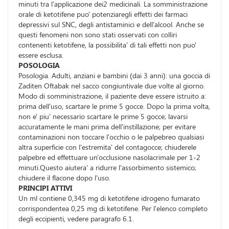
minuti tra l'applicazione dei2 medicinali. La somministrazione
orale di ketotifene puo' potenziaregli effetti dei farmaci
depressivi sul SNC, degli antistaminici e dell'alcool. Anche se
questi fenomeni non sono stati osservati con colliri
contenenti ketotifene, la possibilita' di tali effetti non puo'
essere esclusa.
POSOLOGIA
Posologia. Adulti, anziani e bambini (dai 3 anni): una goccia di
Zaditen Oftabak nel sacco congiuntivale due volte al giorno.
Modo di somministrazione, il paziente deve essere istruito a:
prima dell'uso, scartare le prime 5 gocce. Dopo la prima volta,
non e' piu' necessario scartare le prime 5 gocce; lavarsi
accuratamente le mani prima dell'instillazione; per evitare
contaminazioni non toccare l'occhio o le palpebreo qualsiasi
altra superficie con l'estremita' del contagocce; chiuderele
palpebre ed effettuare un'occlusione nasolacrimale per 1-2
minuti.Questo aiutera' a ridurre l'assorbimento sistemico;
chiudere il flacone dopo l'uso.
PRINCIPI ATTIVI
Un ml contiene 0,345 mg di ketotifene idrogeno fumarato
corrispondentea 0,25 mg di ketotifene. Per l'elenco completo
degli eccipienti, vedere paragrafo 6.1.