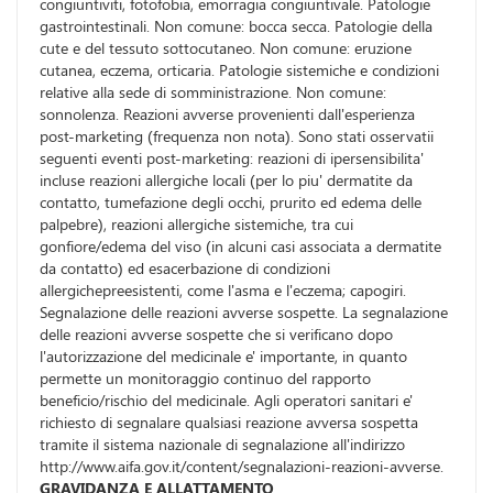
congiuntiviti, fotofobia, emorragia congiuntivale. Patologie
gastrointestinali. Non comune: bocca secca. Patologie della
cute e del tessuto sottocutaneo. Non comune: eruzione
cutanea, eczema, orticaria. Patologie sistemiche e condizioni
relative alla sede di somministrazione. Non comune:
sonnolenza. Reazioni avverse provenienti dall'esperienza
post-marketing (frequenza non nota). Sono stati osservatii
seguenti eventi post-marketing: reazioni di ipersensibilita'
incluse reazioni allergiche locali (per lo piu' dermatite da
contatto, tumefazione degli occhi, prurito ed edema delle
palpebre), reazioni allergiche sistemiche, tra cui
gonfiore/edema del viso (in alcuni casi associata a dermatite
da contatto) ed esacerbazione di condizioni
allergichepreesistenti, come l'asma e l'eczema; capogiri.
Segnalazione delle reazioni avverse sospette. La segnalazione
delle reazioni avverse sospette che si verificano dopo
l'autorizzazione del medicinale e' importante, in quanto
permette un monitoraggio continuo del rapporto
beneficio/rischio del medicinale. Agli operatori sanitari e'
richiesto di segnalare qualsiasi reazione avversa sospetta
tramite il sistema nazionale di segnalazione all'indirizzo
http://www.aifa.gov.it/content/segnalazioni-reazioni-avverse.
GRAVIDANZA E ALLATTAMENTO