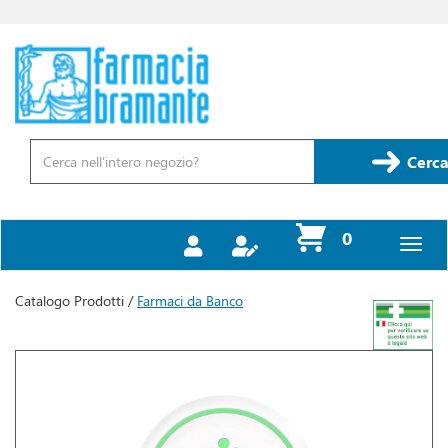
Passa
al
contenuto
Farmacia
principale
Bramante
Cerca
Prodotto
Cerca
prodotti
0
inseriti
Catalogo Prodotti /
Farmaci da Banco