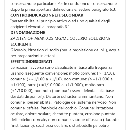
conservazione particolare. Per le condizioni di conservazione
dopo la prima apertura delmedicinale, vedere paragrafo 6.3.
CONTROINDICAZIONI/EFF.SECONDAR
Ipersensibilita' al principio attivo o ad uno qualsiasi degli
eccipienti elencati al paragrafo 6.1.
DENOMINAZIONE
ZADITEN OFTABAK 0,25 MG/ML COLLIRIO SOLUZIONE
ECCIPIENTI
Glicerolo, idrossido di sodio (per la regolazione del pH), acqua
per preparazioni iniettabili.
EFFETTI INDESIDERATI
Le reazioni avverse sono classificate in base alla frequenza
usando laseguente convenzione: molto comune: (>=1/10),
comune: (>=1/100 a <1/10), non comune: (>=1/1.000 a
<1/100), raro: (>=1/10.000 a <1/1.000), molto raro
(<1/10.000), non nota (non puo' essere definita sulla base
dei dati disponibili). Disturbi del sistema immunitario. Non
comune: ipersensibilita'. Patologie del sistema nervoso. Non
comune: cefalea. Patologie dell'occhio. Comune: irritazione
oculare, dolore oculare, cheratite puntata, erosione puntata
dell'epitelio corneale; non comune: visione offuscata (durante
l'instillazione), secchezza oculare, disturbodelle palpebre,