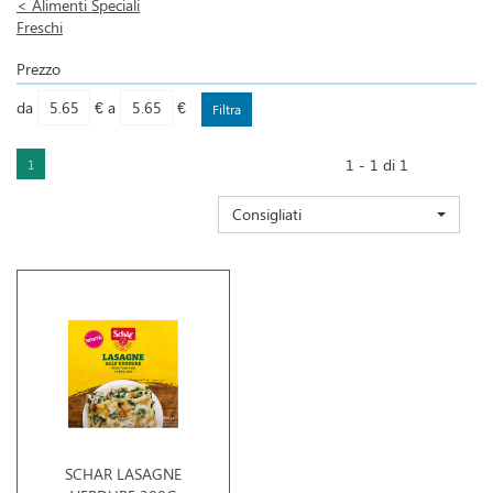
<
Alimenti Speciali
Freschi
Prezzo
filtra
filtra
da
€
a
€
da
a
1 - 1 di 1
1
Consigliati
SCHAR LASAGNE