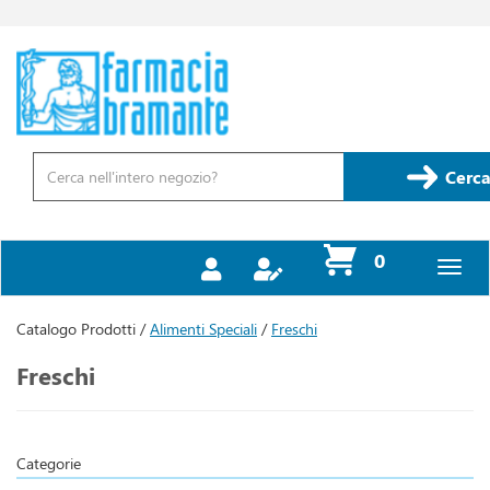
Passa
al
contenuto
Farmacia
principale
Bramante
Cerca
Prodotto
Cerca
prodotti
0
inseriti
Catalogo Prodotti /
Alimenti Speciali
/
Freschi
Freschi
Categorie