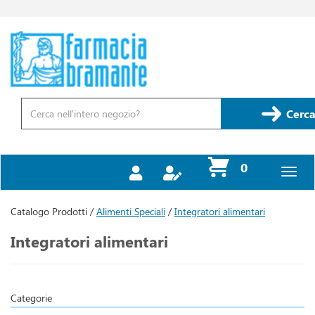
Passa
al
contenuto
Farmacia
principale
Bramante
Cerca
Prodotto
Cerca
prodotti
0
inseriti
Catalogo Prodotti /
Alimenti Speciali
/
Integratori alimentari
Integratori alimentari
Categorie