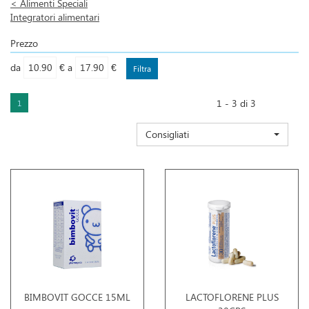
<
Alimenti Speciali
Integratori alimentari
Prezzo
filtra
filtra
da
€
a
€
da
a
1 - 3 di 3
1
Consigliati
BIMBOVIT GOCCE 15ML
LACTOFLORENE PLUS