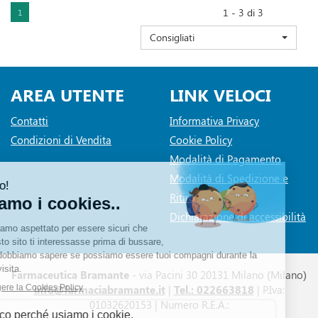
1 - 3 di 3
1
Consigliati
AREA UTENTE
LINK VELOCI
Contatti
Informativa Privacy
Condizioni di Vendita
Cookie Policy
Modalità di Pagamento
Modalità di Spedizione e
Ritiro
Dichiarazione di accessibilità
Farmaceutica Bramante
- via Pacini 30 20131 Milano (Milano)
info@farmaciabramante.it
|
Tel.: 022663818
| P.Iva:
01032620153 | Numero R.E.A.: