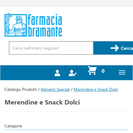
Passa
al
contenuto
Farmacia
principale
Bramante
Cerca
Prodotto
Cerca
prodotti
0
inseriti
Catalogo Prodotti /
Alimenti Speciali
/
Merendine e Snack Dolci
Merendine e Snack Dolci
Categorie