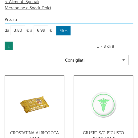
<
Alimenti Speciali
Merendine e Snack Dolci
Prezzo
filtra
filtra
da
€
a
€
da
a
1 - 8 di 8
1
Consigliati
CROSTATINA ALBICOCCA
GIUSTO S/G BIGUSTO