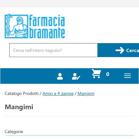
Passa
al
contenuto
Farmacia
principale
Bramante
Cerca
Prodotto
Cerca
prodotti
0
inseriti
Catalogo Prodotti /
Amici a 4 zampe
/
Mangimi
Mangimi
Categorie