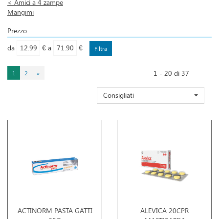
<
Amici a 4 zampe
Mangimi
Prezzo
filtra
filtra
da
€
a
€
da
a
1 - 20 di 37
1
2
»
Consigliati
ACTINORM PASTA GATTI
ALEVICA 20CPR