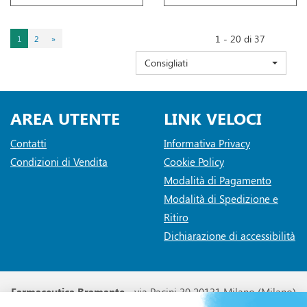
1 - 20 di 37
1
2
»
Consigliati
AREA UTENTE
LINK VELOCI
Contatti
Informativa Privacy
Condizioni di Vendita
Cookie Policy
Modalità di Pagamento
Modalità di Spedizione e
Ritiro
Dichiarazione di accessibilità
Farmaceutica Bramante
- via Pacini 30 20131 Milano (Milano)
info@farmaciabramante.it
|
Tel.: 022663818
| P.Iva: